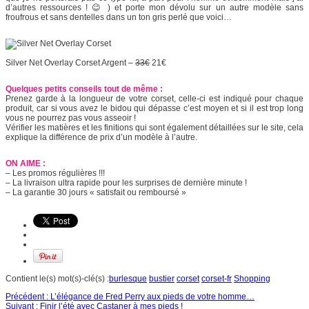
d’autres ressources ! 😉 ) et porte mon dévolu sur un autre modèle sans
froufrous et sans dentelles dans un ton gris perlé que voici…
Silver Net Overlay Corset Argent –
33€
21€
Quelques petits conseils tout de même :
Prenez garde à la longueur de votre corset, celle-ci est indiqué pour chaque
produit, car si vous avez le bidou qui dépasse c’est moyen et si il est trop long
vous ne pourrez pas vous asseoir !
Vérifier les matières et les finitions qui sont également détaillées sur le site, cela
explique la différence de prix d’un modèle à l’autre.
ON AIME :
– Les promos régulières !!!
– La livraison ultra rapide pour les surprises de dernière minute !
– La garantie 30 jours « satisfait ou remboursé »
Contient le(s) mot(s)-clé(s) :
burlesque
bustier
corset
corset-fr
Shopping
Précédent :
L’élégance de Fred Perry aux pieds de votre homme…
Suivant :
Finir l’été avec Castaner à mes pieds !