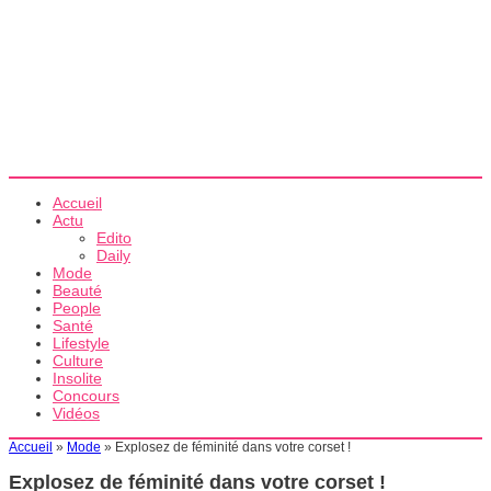
Accueil
Actu
Edito
Daily
Mode
Beauté
People
Santé
Lifestyle
Culture
Insolite
Concours
Vidéos
Accueil
»
Mode
»
Explosez de féminité dans votre corset !
Explosez de féminité dans votre corset !