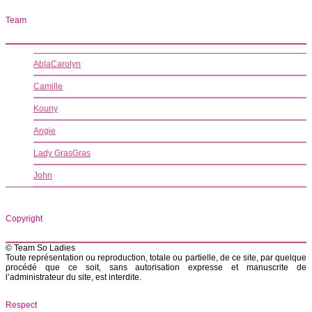
Team
AblaCarolyn
Camille
Kouny
Angie
Lady GrasGras
John
Copyright
© Team So Ladies
Toute représentation ou reproduction, totale ou partielle, de ce site, par quelque
procédé que ce soit, sans autorisation expresse et manuscrite de
l’administrateur du site, est interdite.
Respect