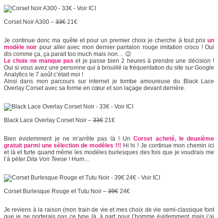
Corset Noir A300 –
33€
21€
Je continue donc ma quête et pour un premier choix je cherche à tout prix
un
modèle noir
pour aller avec mon dernier pantalon rouge imitation croco ! Oui
dis comme ça, ça parait too much mais non… 😉
Le choix ne manque pas
et je passe bien 2 heures à prendre une décision !
Oui si vous avez une personne qui à brouillé la fréquentation du site sur Google
Analytics le 7 août c’était moi !
Ainsi dans mon parcours sur internet je tombe amoureuse du Black Lace
Overlay Corset avec sa forme en cœur et son laçage devant derrière.
Black Lace Overlay Corset Noir –
33€
21€
Bien évidemment je ne m’arrête pas là ! Un
Corset acheté, le deuxième
gratuit parmi une sélection de modèles !!!
Hi hi ! Je continue mon chemin ici
et là et furte quand même les modèles burlesques des fois que je voudrais me
l’à péter
Dita Von Teese
! Hum…
Corset Burlesque Rouge et Tutu Noir –
39€
24€
Je reviens à la raison (mon train de vie et mes choix de vie semi-classique font
que je ne porterais pas ce type là, à part pour l’homme évidemment mais j’ai