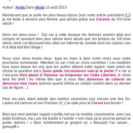
Auteur :
Angie
Dans
Mode
15 août 2013
Maintenant que je porte les plus beaux bijoux (voir notre article précédent
ICI
)
je me tente à devenir plus femme que jamais grâce aux
Corsets
du XVI ème
siècle !
Grrrrr me direz-vous ! Oui car à cette époque les femmes avaient déjà tout
compris et savaient bien plus utiliser leurs atouts que les bimbos du XXI ème
siècle. Ainsi j’ai découvert des sites sur internet de corsets dont ma copine Lulu
m’à déjà tant fait l’éloge !
Nous voici donc toutes deux, Ipad en main à faire notre choix pour notre
prochaine commande. Attention ici car c’est un choix cornélien ! Les modèles
tous aussi beaux les uns que les autres attirent votre regard, mais avant de
choisir la question est
« Dans quelle circonstance vais-je le porter ? »
car si
c’est pour
faire plaisir à l’homme ou fréquenter les Clubs Libertins
, le choix
sera No limit ! Au même titre que si vous êtes
danseuse de cabaret ou
danseuse tout cours
(prévoir quand même un certain confort dans ce dernier
cas de figure…).
Pour ma part, étant adepte des soirées cannoises (oui encore une fois So-
Ladies est cannois et non Parisien 😉 ) j’ai opté pour le
Corset
tout terrain !
Bien que mon premier regard s’arrête net sur ce modèle canonissime avec ces
petits froufrous, ma Lulu me braille à l’oreille « non mais ça tu pourras jamais le
porter dehors ! » Bien évidemment je grogne un « Mouaaiii t’as raison…
grmmpfff »