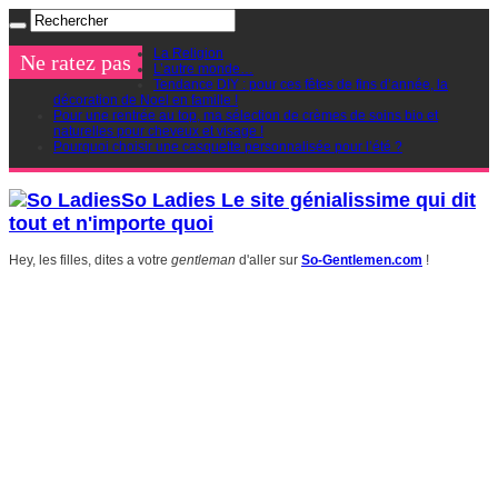
La Religion
Ne ratez pas
L’autre monde…
Tendance DIY : pour ces fêtes de fins d’année, la
décoration de Noel en famille !
Pour une rentrée au top, ma sélection de crèmes de soins bio et
naturelles pour cheveux et visage !
Pourquoi choisir une casquette personnalisée pour l’été ?
So Ladies Le site génialissime qui dit
tout et n'importe quoi
Hey, les filles, dites a votre
gentleman
d'aller sur
So-Gentlemen.com
!