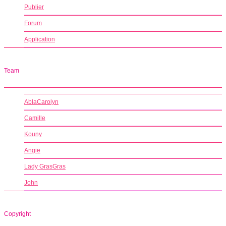
Publier
Forum
Application
Team
AblaCarolyn
Camille
Kouny
Angie
Lady GrasGras
John
Copyright