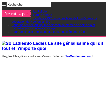
La Religion
Ne ratez pas
L’autre monde…
Tendance DIY : pour ces fêtes de fins d’année, la
décoration de Noel en famille !
Pour une rentrée au top, ma sélection de crèmes de soins bio et
naturelles pour cheveux et visage !
Pourquoi choisir une casquette personnalisée pour l’été ?
So Ladies Le site génialissime qui dit
tout et n'importe quoi
Hey, les filles, dites a votre
gentleman
d'aller sur
So-Gentlemen.com
!