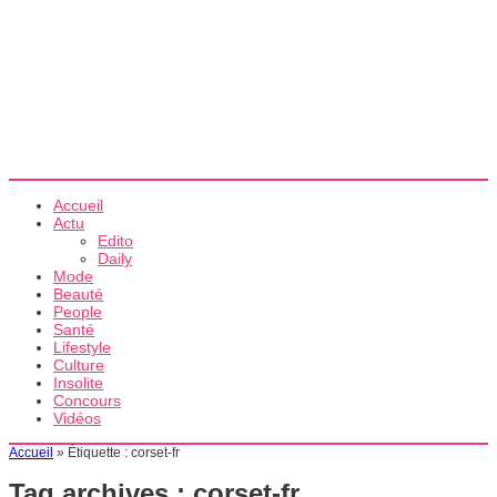
Accueil
Actu
Edito
Daily
Mode
Beauté
People
Santé
Lifestyle
Culture
Insolite
Concours
Vidéos
Accueil
»
Étiquette :
corset-fr
Tag archives :
corset-fr