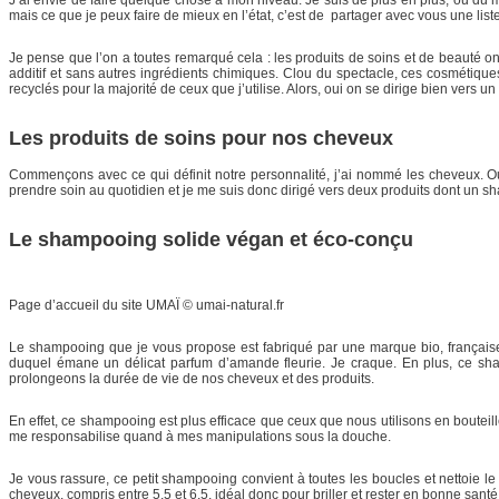
mais ce que je peux faire de mieux en l’état, c’est de partager avec vous une list
Je pense que l’on a toutes remarqué cela : les produits de soins et de beauté 
additif et sans autres ingrédients chimiques. Clou du spectacle, ces cosmétiqu
recyclés pour la majorité de ceux que j’utilise. Alors, oui on se dirige bien ve
Les produits de soins pour nos cheveux
Commençons avec ce qui définit notre personnalité, j’ai nommé les cheveux. Oui, 
prendre soin au quotidien et je me suis donc dirigé vers deux produits dont un
Le shampooing solide végan et éco-conçu
Page d’accueil du site UMAÏ © umai-natural.fr
Le shampooing que je vous propose est fabriqué par une marque bio, française e
duquel émane un délicat parfum d’amande fleurie. Je craque. En plus, ce s
prolongeons la durée de vie de nos cheveux et des produits.
En effet, ce shampooing est plus efficace que ceux que nous utilisons en bouteille
me responsabilise quand à mes manipulations sous la douche.
Je vous rassure, ce petit shampooing convient à toutes les boucles et nettoie l
cheveux, compris entre 5,5 et 6,5, idéal donc pour briller et rester en bonne san