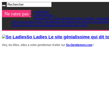
La Religion
Ne ratez pas
L’autre monde…
Tendance DIY : pour ces fêtes de fins d’année, la décorat
Pour une rentrée au top, ma sélection de crèmes de soins bio et naturelle
Pourquoi choisir une casquette personnalisée pour l’été ?
So Ladies Le site génialissime qui dit t
Hey, les filles, dites a votre
gentleman
d'aller sur
So-Gentlemen.com
!