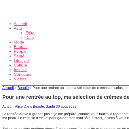
Accueil
Actu
Edito
Daily
Mode
Beauté
People
Santé
Lifestyle
Culture
Insolite
Concours
Vidéos
Accueil
»
Beauté
»
Pour une rentrée au top, ma sélection de crèmes de soins bio 
Pour une rentrée au top, ma sélection de crèmes de 
Auteur :
Alice
Dans
Beauté
,
Santé
30 août 2022
La rentrée arrive à grands pas et je me prépare, comme vous toutes, à reprendre 
ma peau. En cette fin d’été, et pour garder mon teint hâlé et frais, je tiens à vo
J’ai envie de faire quelque chose à mon niveau. Je suis de plus en plus, ou du 