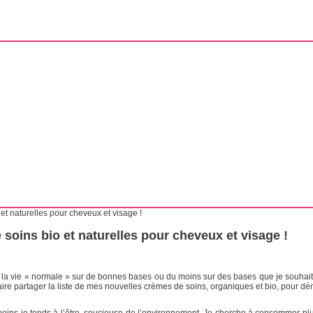
et naturelles pour cheveux et visage !
soins bio et naturelles pour cheveux et visage !
la vie « normale » sur de bonnes bases ou du moins sur des bases que je souhaite pl
us faire partager la liste de mes nouvelles crèmes de soins, organiques et bio, pour
moins je tends à l’être, soucieuse de l’environnement. Je cherche à consommer pl