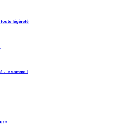
 toute légèreté
?
é : le sommeil
ur »