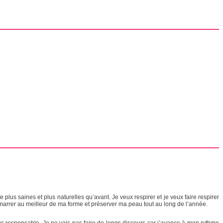
us saines et plus naturelles qu’avant. Je veux respirer et je veux faire respirer
 démarrer au meilleur de ma forme et préserver ma peau tout au long de l’année.
us responsable. Je ne vais pas faire de longs discours car j’avance à mon rythme