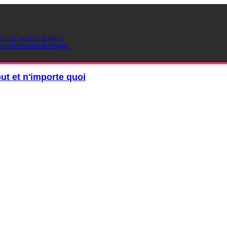
ion de Noel en famille !
s pour cheveux et visage !
out et n'importe quoi