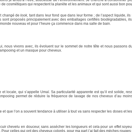
e de cosmétiques qui respectent la planète et les animaux et qui sont aussi bon pour
ont changé de
look,
tant dans leur fond que dans leur forme ; de l’aspect liquide, ils
es sont proposés principalement avec des emballages certifiés biodégradables, il
rs un monde nouveau et pour l’heure ça commence dans ma salle de bain.
nous vivons avec, ils évoluent sur le sommet de notre tête et nous passons du tem
 shampooing et un masque pour cheveux.
t locale, qui s’appelle Umaï. Sa particularité apparente est qu’il est solide, 
hampooing permet de réduire la fréquence de lavage de nos cheveux d’au moin
 et que l’on a souvent tendance à utiliser à tout va sans respecter les doses et les
e cuir chevelu en douceur, sans assécher les longueurs et cela pour un effet soy
té. Pour celles qui ont des cheveux colorés, pour ma part j’ai fait des mèches roug