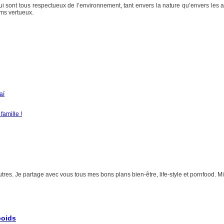
sont tous respectueux de l’environnement, tant envers la nature qu’envers les an
ums vertueux.
aï
famille !
autres. Je partage avec vous tous mes bons plans bien-être, life-style et pornfood. M
poids