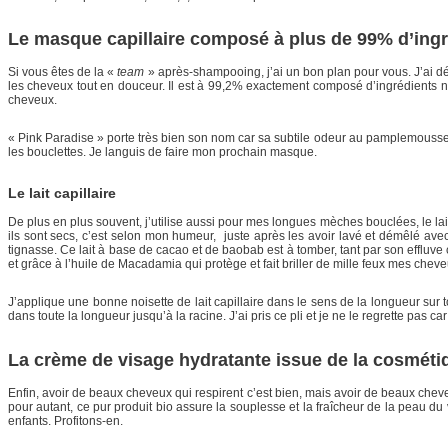
Le masque capillaire composé à plus de 99% d’ingré
Si vous êtes de la «
team
» après-shampooing, j’ai un bon plan pour vous. J’ai 
les cheveux tout en douceur. Il est à 99,2% exactement composé d’ingrédients nat
cheveux.
« Pink Paradise » porte très bien son nom car sa subtile odeur au pamplemousse 
les bouclettes. Je languis de faire mon prochain masque.
Le lait capillaire
De plus en plus souvent, j’utilise aussi pour mes longues mèches bouclées, le la
ils sont secs, c’est selon mon humeur, juste après les avoir lavé et démêlé ave
tignasse. Ce lait à base de cacao et de baobab est à tomber, tant par son effluve 
et grâce à l’huile de Macadamia qui protège et fait briller de mille feux mes cheve
J’applique une bonne noisette de lait capillaire dans le sens de la longueur su
dans toute la longueur jusqu’à la racine. J’ai pris ce pli et je ne le regrette pas 
La crème de visage hydratante issue de la cosméti
Enfin, avoir de beaux cheveux qui respirent c’est bien, mais avoir de beaux chev
pour autant, ce pur produit bio assure la souplesse et la fraîcheur de la peau d
enfants. Profitons-en.