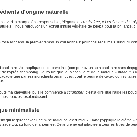
dients d’origine naturelle
découvert la marque éco-responsable, élégante et
cruelty-free
, «
Les Secrets de Loly
urels ; nous retrouvons un extrait d’huile végétale de jojoba pour la brillance, d
rose est dans un premier temps un vrai bonheur pour nos sens, mais surtout il conv
it capillaire. Je l’applique en « Leave In » (comprenez un soin capillaire sans rin
c de l’après shampoing. Je trouve que le lait capillaire de la marque «
made in Fr
cacaoté que par ses ingrédients organiques, dont le beurre de cacao qui revitalise 
ux.
r toute ma chevelure, puis je commence à
scruncher
, c’est à dire que j’aide les bo
car mes boucles resplendissent.
que minimaliste
eux qui respirent avec une mine radieuse, c’est mieux. Donc j’applique la crème «
u visage tout au long de la journée. Cette crème est adaptée à tous les types de 