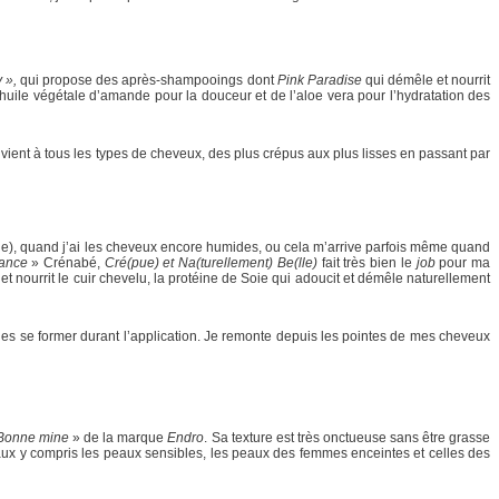
 »,
qui propose des après-shampooings dont
Pink Paradise
qui démêle et nourrit
’huile végétale d’amande pour la douceur et de l’aloe vera pour l’hydratation des
ient à tous les types de cheveux, des plus crépus aux plus lisses en passant par
çage), quand j’ai les cheveux encore humides, ou cela m’arrive parfois même quand
ance
» Crénabé,
Cré(pue) et Na(turellement) Be(lle)
fait très bien le
job
pour ma
et nourrit le cuir chevelu, la protéine de Soie qui adoucit et démêle naturellement
ucles se former durant l’application. Je remonte depuis les pointes de mes cheveux
Bonne mine
» de la marque
Endro
. Sa texture est très onctueuse sans être grasse
peaux y compris les peaux sensibles, les peaux des femmes enceintes et celles des