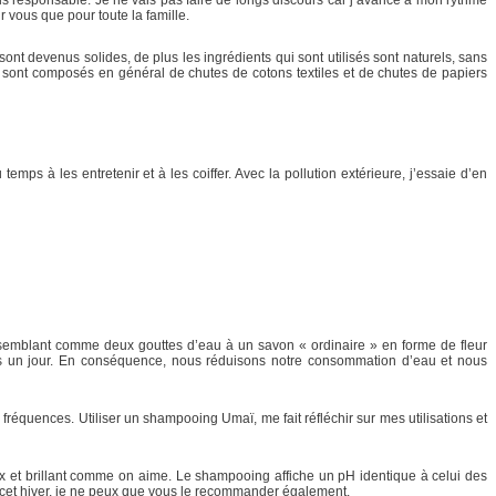
 vous que pour toute la famille.
 sont devenus solides, de plus les ingrédients qui sont utilisés sont naturels, sans
s sont composés en général de chutes de cotons textiles et de chutes de papiers
ps à les entretenir et à les coiffer. Avec la pollution extérieure, j’essaie d’en
ressemblant comme deux gouttes d’eau à un savon « ordinaire » en forme de fleur
s un jour. En conséquence, nous réduisons notre consommation d’eau et nous
 fréquences. Utiliser un shampooing Umaï, me fait réfléchir sur mes utilisations et
eux et brillant comme on aime. Le shampooing affiche un pH identique à celui des
es cet hiver, je ne peux que vous le recommander également.