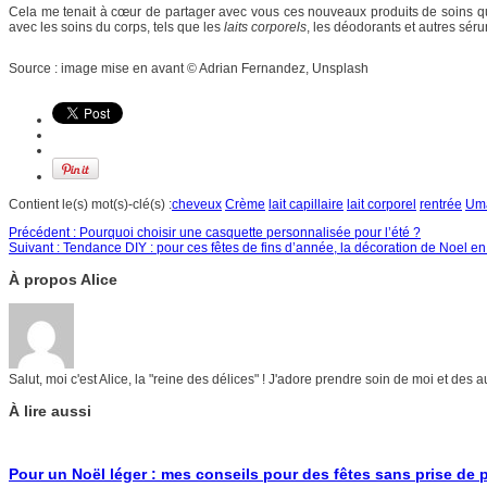
Cela me tenait à cœur de partager avec vous ces nouveaux produits de soins qui 
avec les soins du corps, tels que les
laits corporels
, les déodorants et autres sér
Source : image mise en avant © Adrian Fernandez, Unsplash
Contient le(s) mot(s)-clé(s) :
cheveux
Crème
lait capillaire
lait corporel
rentrée
Um
Précédent :
Pourquoi choisir une casquette personnalisée pour l’été ?
Suivant :
Tendance DIY : pour ces fêtes de fins d’année, la décoration de Noel en 
À propos Alice
Salut, moi c'est Alice, la "reine des délices" ! J'adore prendre soin de moi et des 
À lire aussi
Pour un Noël léger : mes conseils pour des fêtes sans prise de 