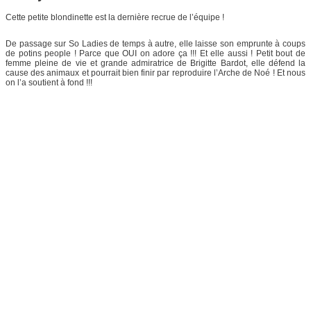
Cette petite blondinette est la dernière recrue de l’équipe !
De passage sur So Ladies de temps à autre, elle laisse son emprunte à coups
de potins people ! Parce que OUI on adore ça !!! Et elle aussi ! Petit bout de
femme pleine de vie et grande admiratrice de Brigitte Bardot, elle défend la
cause des animaux et pourrait bien finir par reproduire l’Arche de Noé ! Et nous
on l’a soutient à fond !!!