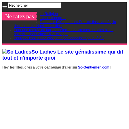
La Religion
Ne ratez pas
L’autre monde…
Tendance DIY : pour ces fêtes de fins d’année, la
décoration de Noel en famille !
Pour une rentrée au top, ma sélection de crèmes de soins bio et
naturelles pour cheveux et visage !
Pourquoi choisir une casquette personnalisée pour l’été ?
So Ladies Le site génialissime qui dit
tout et n'importe quoi
Hey, les filles, dites a votre
gentleman
d'aller sur
So-Gentlemen.com
!