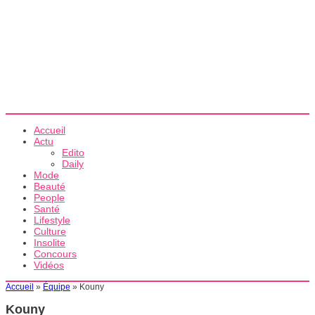
Accueil
Actu
Edito
Daily
Mode
Beauté
People
Santé
Lifestyle
Culture
Insolite
Concours
Vidéos
Accueil
»
Équipe
»
Kouny
Kouny