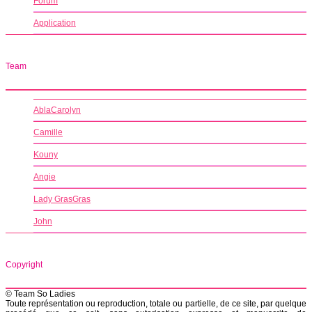
Forum
Application
Team
AblaCarolyn
Camille
Kouny
Angie
Lady GrasGras
John
Copyright
© Team So Ladies
Toute représentation ou reproduction, totale ou partielle, de ce site, par quelque