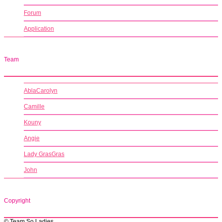
Forum
Application
Team
AblaCarolyn
Camille
Kouny
Angie
Lady GrasGras
John
Copyright
© Team So Ladies