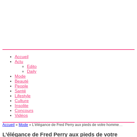
Accueil
Actu
Edito
Daily
Mode
Beauté
People
Santé
Lifestyle
Culture
Insolite
Concours
Vidéos
Accueil
»
Mode
»
L’élégance de Fred Perry aux pieds de votre homme…
L’élégance de Fred Perry aux pieds de votre