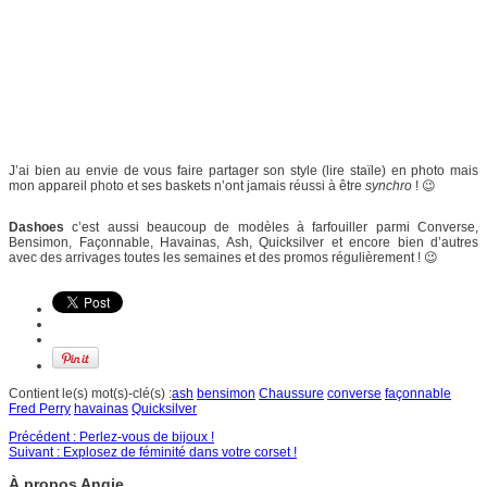
J’ai bien au envie de vous faire partager son style (lire staïle) en photo mais
mon appareil photo et ses baskets n’ont jamais réussi à être
synchro
! 😉
Dashoes
c’est aussi beaucoup de modèles à farfouiller parmi Converse,
Bensimon, Façonnable, Havainas, Ash, Quicksilver et encore bien d’autres
avec des arrivages toutes les semaines et des promos régulièrement ! 😉
Contient le(s) mot(s)-clé(s) :
ash
bensimon
Chaussure
converse
façonnable
Fred Perry
havainas
Quicksilver
Précédent :
Perlez-vous de bijoux !
Suivant :
Explosez de féminité dans votre corset !
À propos Angie