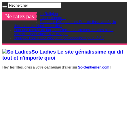
La Religion
Ne ratez pas
L’autre monde…
Tendance DIY : pour ces fêtes de fins d’année, la
décoration de Noel en famille !
Pour une rentrée au top, ma sélection de crèmes de soins bio et
naturelles pour cheveux et visage !
Pourquoi choisir une casquette personnalisée pour l’été ?
So Ladies Le site génialissime qui dit
tout et n'importe quoi
Hey, les filles, dites a votre
gentleman
d'aller sur
So-Gentlemen.com
!