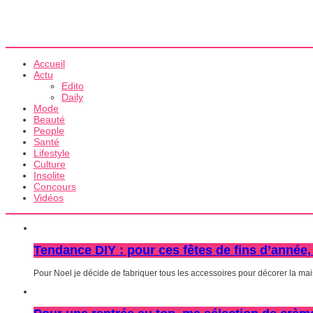
Accueil
Actu
Edito
Daily
Mode
Beauté
People
Santé
Lifestyle
Culture
Insolite
Concours
Vidéos
Tendance DIY : pour ces fêtes de fins d’année, 
Pour Noel je décide de fabriquer tous les accessoires pour décorer la maiso