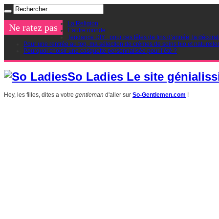
La Religion
Ne ratez pas
L’autre monde…
Tendance DIY : pour ces fêtes de fins d’année, la décorat
Pour une rentrée au top, ma sélection de crèmes de soins bio et naturelle
Pourquoi choisir une casquette personnalisée pour l’été ?
So Ladies Le site génialiss
Hey, les filles, dites a votre
gentleman
d'aller sur
So-Gentlemen.com
!