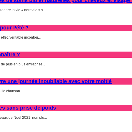
s de soins bio et naturelles pour cheveux et visage 
endre la vie « normale » s...
pour l’été ?
ffet, véritable incontou...
naître ?
de plus en plus entreprise...
vre une journée inoubliable avec votre moitié
eille chanson...
es sans prise de poids
deaux de Noël 2021, non plu...