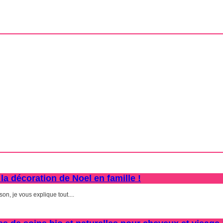
la décoration de Noel en famille !
n, je vous explique tout....