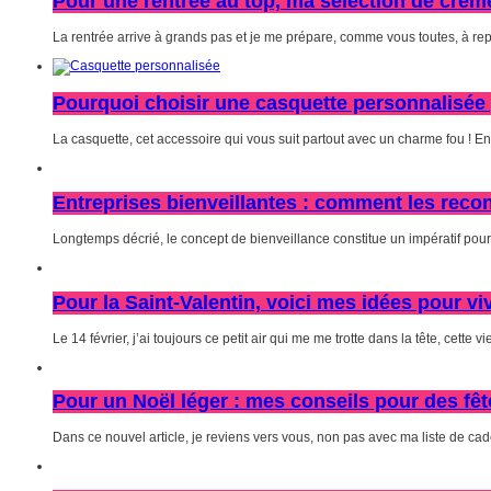
Pour une rentrée au top, ma sélection de crème
La rentrée arrive à grands pas et je me prépare, comme vous toutes, à repr
Pourquoi choisir une casquette personnalisée 
La casquette, cet accessoire qui vous suit partout avec un charme fou ! En e
Entreprises bienveillantes : comment les recon
Longtemps décrié, le concept de bienveillance constitue un impératif pour 
Pour la Saint-Valentin, voici mes idées pour vi
Le 14 février, j’ai toujours ce petit air qui me me trotte dans la tête, cette vi
Pour un Noël léger : mes conseils pour des fêt
Dans ce nouvel article, je reviens vers vous, non pas avec ma liste de ca