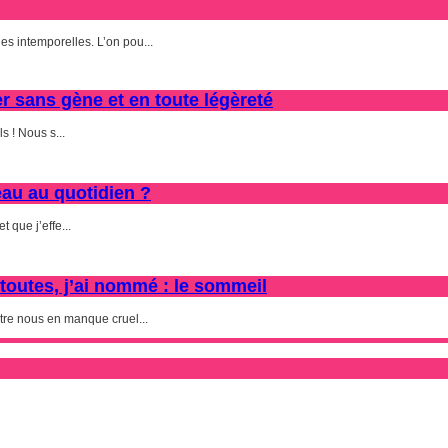
es intemporelles. L’on pou...
er sans gène et en toute légèreté
s ! Nous s...
au au quotidien ?
 que j’effe...
 toutes, j’ai nommé : le sommeil
tre nous en manque cruel...