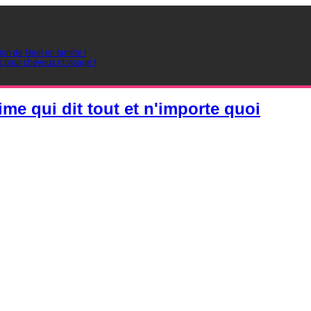
ion de Noel en famille !
s pour cheveux et visage !
ime qui dit tout et n'importe quoi