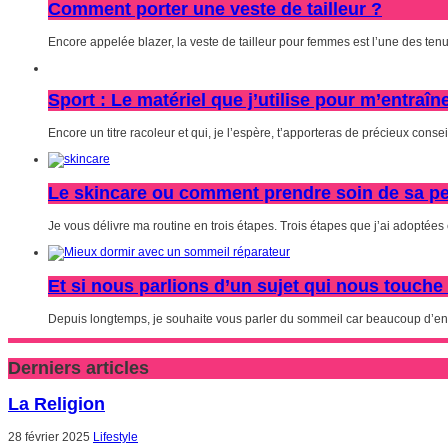
Comment porter une veste de tailleur ?
Encore appelée blazer, la veste de tailleur pour femmes est l’une des tenu
Sport : Le matériel que j’utilise pour m’entraîn
Encore un titre racoleur et qui, je l’espère, t’apporteras de précieux conseil
Le skincare ou comment prendre soin de sa pe
Je vous délivre ma routine en trois étapes. Trois étapes que j’ai adoptées et
Et si nous parlions d’un sujet qui nous touche
Depuis longtemps, je souhaite vous parler du sommeil car beaucoup d’en
Derniers articles
La Religion
28 février 2025
Lifestyle