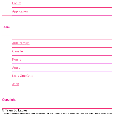
Forum
Application
Team
AblaCarolyn
Camille
Kouny
Angie
Lady GrasGras
John
Copyright
© Team So Ladies
Toute représentation ou reproduction, totale ou partielle, de ce site, par quelque