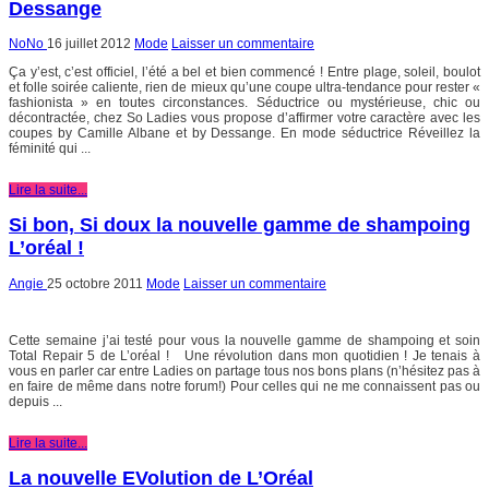
Dessange
NoNo
16 juillet 2012
Mode
Laisser un commentaire
Ça y’est, c’est officiel, l’été a bel et bien commencé ! Entre plage, soleil, boulot
et folle soirée caliente, rien de mieux qu’une coupe ultra-tendance pour rester «
fashionista » en toutes circonstances. Séductrice ou mystérieuse, chic ou
décontractée, chez So Ladies vous propose d’affirmer votre caractère avec les
coupes by Camille Albane et by Dessange. En mode séductrice Réveillez la
féminité qui ...
Lire la suite...
Si bon, Si doux la nouvelle gamme de shampoing
L’oréal !
Angie
25 octobre 2011
Mode
Laisser un commentaire
Cette semaine j’ai testé pour vous la nouvelle gamme de shampoing et soin
Total Repair 5 de L’oréal ! Une révolution dans mon quotidien ! Je tenais à
vous en parler car entre Ladies on partage tous nos bons plans (n’hésitez pas à
en faire de même dans notre forum!) Pour celles qui ne me connaissent pas ou
depuis ...
Lire la suite...
La nouvelle EVolution de L’Oréal