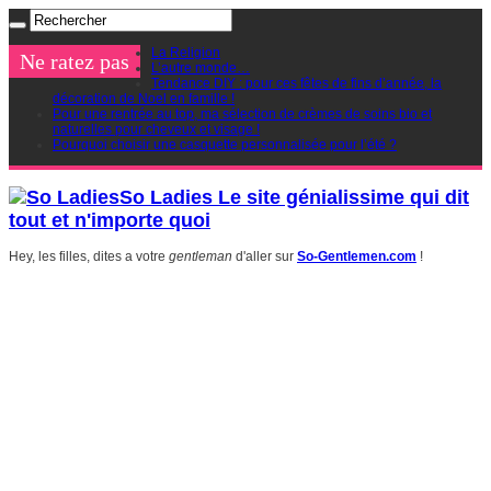
La Religion
Ne ratez pas
L’autre monde…
Tendance DIY : pour ces fêtes de fins d’année, la
décoration de Noel en famille !
Pour une rentrée au top, ma sélection de crèmes de soins bio et
naturelles pour cheveux et visage !
Pourquoi choisir une casquette personnalisée pour l’été ?
So Ladies Le site génialissime qui dit
tout et n'importe quoi
Hey, les filles, dites a votre
gentleman
d'aller sur
So-Gentlemen.com
!