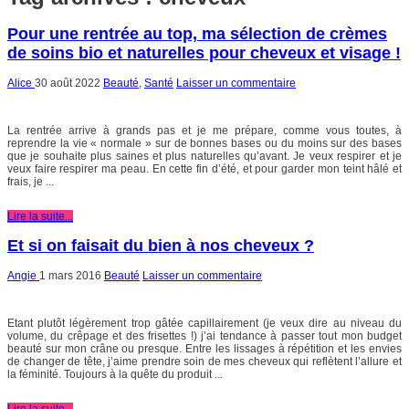
Pour une rentrée au top, ma sélection de crèmes
de soins bio et naturelles pour cheveux et visage !
Alice
30 août 2022
Beauté
,
Santé
Laisser un commentaire
La rentrée arrive à grands pas et je me prépare, comme vous toutes, à
reprendre la vie « normale » sur de bonnes bases ou du moins sur des bases
que je souhaite plus saines et plus naturelles qu’avant. Je veux respirer et je
veux faire respirer ma peau. En cette fin d’été, et pour garder mon teint hâlé et
frais, je ...
Lire la suite...
Et si on faisait du bien à nos cheveux ?
Angie
1 mars 2016
Beauté
Laisser un commentaire
Etant plutôt légèrement trop gâtée capillairement (je veux dire au niveau du
volume, du crêpage et des frisettes !) j’ai tendance à passer tout mon budget
beauté sur mon crâne ou presque. Entre les lissages à répétition et les envies
de changer de tête, j’aime prendre soin de mes cheveux qui reflètent l’allure et
la féminité. Toujours à la quête du produit ...
Lire la suite...