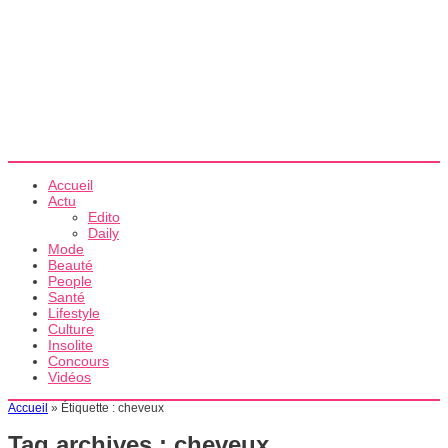
Accueil
Actu
Edito
Daily
Mode
Beauté
People
Santé
Lifestyle
Culture
Insolite
Concours
Vidéos
Accueil
»
Étiquette :
cheveux
Tag archives :
cheveux