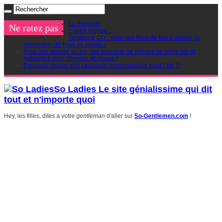
La Religion
Ne ratez pas
L’autre monde…
Tendance DIY : pour ces fêtes de fins d’année, la
décoration de Noel en famille !
Pour une rentrée au top, ma sélection de crèmes de soins bio et
naturelles pour cheveux et visage !
Pourquoi choisir une casquette personnalisée pour l’été ?
So Ladies Le site génialissime qui dit
tout et n'importe quoi
Hey, les filles, dites a votre
gentleman
d'aller sur
So-Gentlemen.com
!