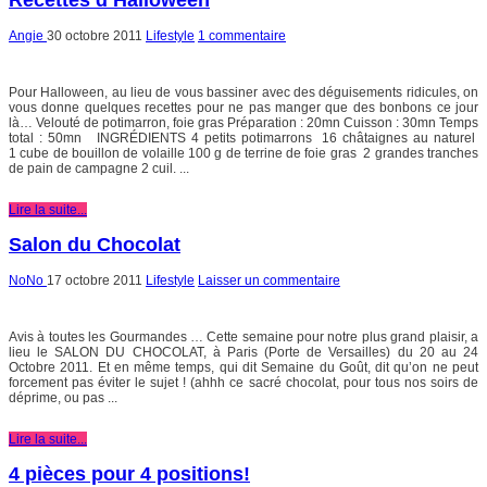
Recettes d’Halloween
Angie
30 octobre 2011
Lifestyle
1 commentaire
Pour Halloween, au lieu de vous bassiner avec des déguisements ridicules, on
vous donne quelques recettes pour ne pas manger que des bonbons ce jour
là… Velouté de potimarron, foie gras Préparation : 20mn Cuisson : 30mn Temps
total : 50mn INGRÉDIENTS 4 petits potimarrons 16 châtaignes au naturel
1 cube de bouillon de volaille 100 g de terrine de foie gras 2 grandes tranches
de pain de campagne 2 cuil. ...
Lire la suite...
Salon du Chocolat
NoNo
17 octobre 2011
Lifestyle
Laisser un commentaire
Avis à toutes les Gourmandes … Cette semaine pour notre plus grand plaisir, a
lieu le SALON DU CHOCOLAT, à Paris (Porte de Versailles) du 20 au 24
Octobre 2011. Et en même temps, qui dit Semaine du Goût, dit qu’on ne peut
forcement pas éviter le sujet ! (ahhh ce sacré chocolat, pour tous nos soirs de
déprime, ou pas ...
Lire la suite...
4 pièces pour 4 positions!