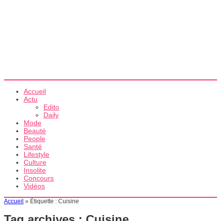
Accueil
Actu
Edito
Daily
Mode
Beauté
People
Santé
Lifestyle
Culture
Insolite
Concours
Vidéos
Accueil
»
Étiquette :
Cuisine
Tag archives :
Cuisine