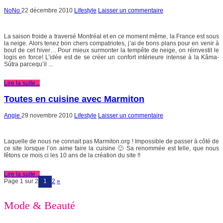
NoNo
22 décembre 2010
Lifestyle
Laisser un commentaire
La saison froide a traversé Montréal et en ce moment même, la France est sous
la neige. Alors tenez bon chers compatriotes, j’ai de bons plans pour en venir à
bout de cet hiver… Pour mieux surmonter la tempête de neige, on réinvestit le
logis en force! L’idée est de se créer un confort intérieure intense à la Kâma-
Sûtra parcequ’il ...
Lire la suite...
Toutes en cuisine avec Marmiton
Angie
29 novembre 2010
Lifestyle
Laisser un commentaire
Laquelle de nous ne connait pas Marmiton.org ! Impossible de passer à côté de
ce site lorsque l’on aime faire la cuisine 🙂 Sa renommée est telle, que nous
fêtons ce mois ci les 10 ans de la création du site !!
Lire la suite...
Page 1 sur 2
1
2
»
Mode & Beauté