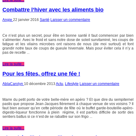
Combattre l’hiver avec les aliments bio
Angie
22 janvier 2016
Santé
Laisser un commentaire
Ce n’est plus un secret, pour être en bonne santé il faut commencer par bien
s’alimenter. Avec le froid et sans notre dose de soleil survitaminé, les coups de
fatigue et les vilains microbes ont raisons de nous (de moi surtout) et font
grandir notre taux de coups de gueule hivernale. Mais pour éviter cela il n’y a
pas de recette ...
Lire la suite...
Pour les fêtes, offrez une fée !
AblaCarolyn
10 décembre 2013
Actu
,
Lifestyle
Laisser un commentaire
Marre du petit porto de votre belle-mère en apéro ? Et que dire du sempiternel
pastis que propose Jean-Jacques fièrement à chaque venue de vos voisins ? Il
faut bien avouer qu’en cette période de fête où le buffet garde-bouteille-apéro-
digesto-liqueur fonctionne à plein régime, il est parfois difficile de sortir des
sentiers battus si ce n’est de se rabattre sur son frigo ...
Lire la suite...