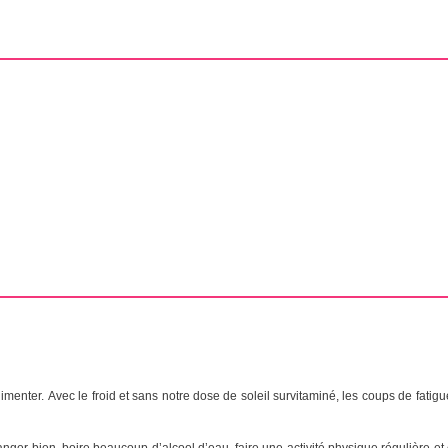
menter. Avec le froid et sans notre dose de soleil survitaminé, les coups de fatigue
 manger bien, boire beaucoup
d’alcool
d’eau, faire une activité physique régulière et