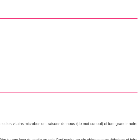
 et les vilains microbes ont raisons de nous (de moi surtout) et font grandir notre
 être
happy face
du matin au soir. Bref avoir une vie chiante sans déboires et faire