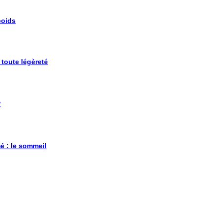
poids
 toute légèreté
?
é : le sommeil