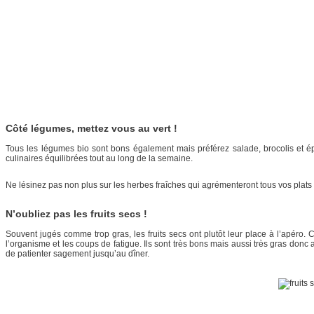
Côté légumes, mettez vous au vert !
Tous les légumes bio sont bons également mais préférez salade, brocolis et ép
culinaires équilibrées tout au long de la semaine.
Ne lésinez pas non plus sur les herbes fraîches qui agrémenteront tous vos plat
N’oubliez pas les fruits secs !
Souvent jugés comme trop gras, les fruits secs ont plutôt leur place à l’apéro. 
l’organisme et les coups de fatigue. Ils sont très bons mais aussi très gras don
de patienter sagement jusqu’au dîner.