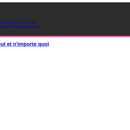
ion de Noel en famille !
s pour cheveux et visage !
out et n'importe quoi