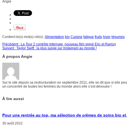
Angie
Contient le(s) mot(s)-clé(s) :
Alimentation
bio
Cuisine
fatigue
fruits
hiver
légumes
Précédent :
La Tour 2 contrôle Infernale, nouveau film signé Eric et Ramzy
Suivant :
Taylor Swift : la plus suivie sur Instagram au monde !
À propos Angie
Sur le site depuis sa restructuration en septembre 2011, elle se dit que si elle p
un concentré de toutes les femmes du monde alors elle s’est dévouée !
À lire aussi
Pour une rentrée au top, ma sélection de crèmes de soins bio et
30 août 2022