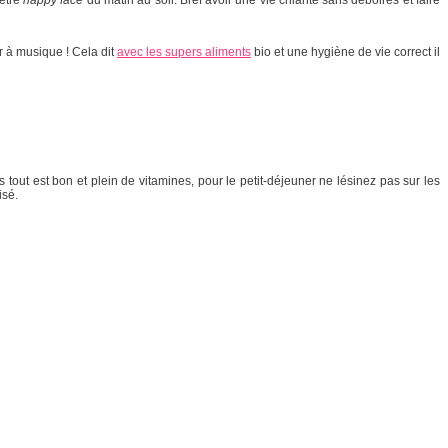
er à musique ! Cela dit
avec les supers aliments
bio et une hygiène de vie correct il
 tout est bon et plein de vitamines, pour le petit-déjeuner ne lésinez pas sur les
isé.