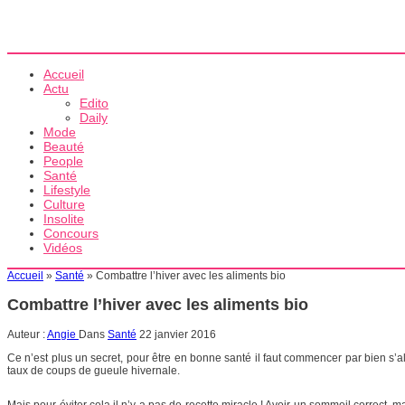
Accueil
Actu
Edito
Daily
Mode
Beauté
People
Santé
Lifestyle
Culture
Insolite
Concours
Vidéos
Accueil
»
Santé
»
Combattre l’hiver avec les aliments bio
Combattre l’hiver avec les aliments bio
Auteur :
Angie
Dans
Santé
22 janvier 2016
Ce n’est plus un secret, pour être en bonne santé il faut commencer par bien s’ali
taux de coups de gueule hivernale.
Mais pour éviter cela il n’y a pas de recette miracle ! Avoir un sommeil correct,