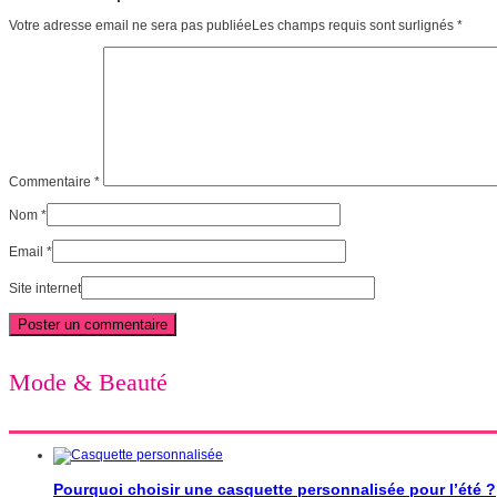
Votre adresse email ne sera pas publiéeLes champs requis sont surlignés
*
Commentaire
*
Nom
*
Email
*
Site internet
Mode & Beauté
Pourquoi choisir une casquette personnalisée pour l’été ?