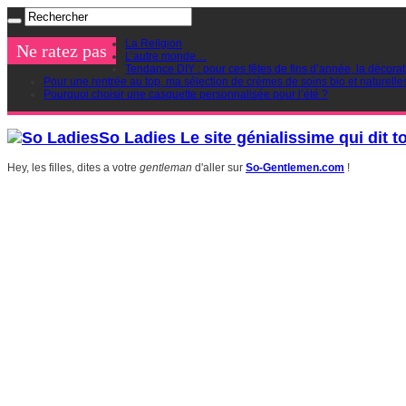
La Religion
Ne ratez pas
L’autre monde…
Tendance DIY : pour ces fêtes de fins d’année, la décorat
Pour une rentrée au top, ma sélection de crèmes de soins bio et naturelle
Pourquoi choisir une casquette personnalisée pour l’été ?
So Ladies Le site génialissime qui dit t
Hey, les filles, dites a votre
gentleman
d'aller sur
So-Gentlemen.com
!