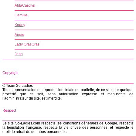
AblaCarolyn
Camille
Kouny
Angie
Lady GrasGras
John
Copyright
© Team So Ladies
Toute représentation ou reproduction, totale ou partielle, de ce site, par quelque
procédé que ce soit, sans autorisation expresse et manuscrite de
l’administrateur du site, est interdite.
Respect
Le site So-Ladies.com respecte les conditions générales de Google, respecte
la législation française, respecte la vie privée des personnes, et respecte le
droit de retrait de données personnelles.