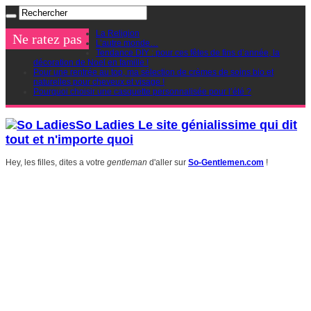
La Religion
Ne ratez pas
L’autre monde…
Tendance DIY : pour ces fêtes de fins d’année, la
décoration de Noel en famille !
Pour une rentrée au top, ma sélection de crèmes de soins bio et
naturelles pour cheveux et visage !
Pourquoi choisir une casquette personnalisée pour l’été ?
So Ladies Le site génialissime qui dit
tout et n'importe quoi
Hey, les filles, dites a votre
gentleman
d'aller sur
So-Gentlemen.com
!