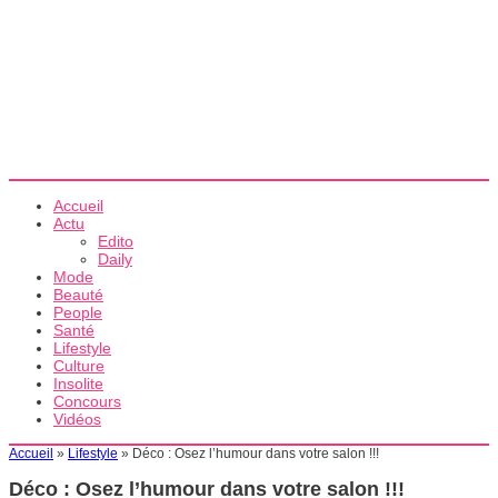
Accueil
Actu
Edito
Daily
Mode
Beauté
People
Santé
Lifestyle
Culture
Insolite
Concours
Vidéos
Accueil
»
Lifestyle
»
Déco : Osez l’humour dans votre salon !!!
Déco : Osez l’humour dans votre salon !!!