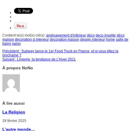
Contient le(s) mot(s)-clé(s) :
aménagement d'intérieur
déco
deco insolite
déco
maison
decoration d interieur
decoration maison
design interieur
home
salle de
bains
salon
Précédent :
Subway lance le 1er Food Truck en France, et si vous étiez la
prochaine ?
Suivant :
Lingerie, la tendance de L’hiver 2011
À propos NoNo
À lire aussi
La Religion
28 février 2025
L’autre monde…