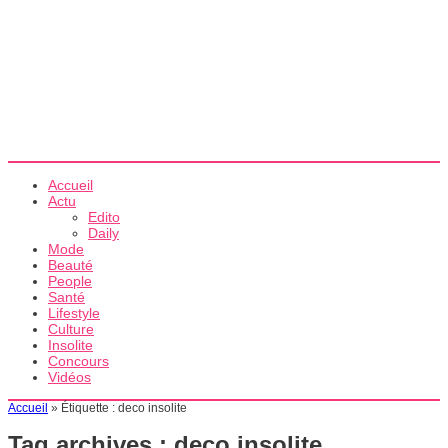
Accueil
Actu
Edito
Daily
Mode
Beauté
People
Santé
Lifestyle
Culture
Insolite
Concours
Vidéos
Accueil
»
Étiquette :
deco insolite
Tag archives :
deco insolite