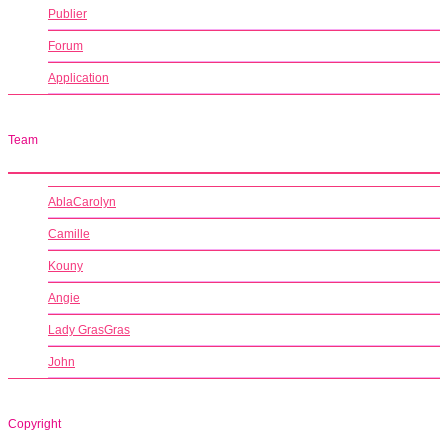
Publier
Forum
Application
Team
AblaCarolyn
Camille
Kouny
Angie
Lady GrasGras
John
Copyright