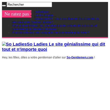
La Religion
Ne ratez pas
L’autre monde…
Tendance DIY : pour ces fêtes de fins d’année, la
décoration de Noel en famille !
Pour une rentrée au top, ma sélection de crèmes de soins bio et
naturelles pour cheveux et visage !
Pourquoi choisir une casquette personnalisée pour l’été ?
So Ladies Le site génialissime qui dit
tout et n'importe quoi
Hey, les filles, dites a votre
gentleman
d'aller sur
So-Gentlemen.com
!