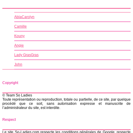
AblaCarolyn
Camille
Kouny
Angie
Lady GrasGras
John
Copyright
© Team So Ladies
Toute représentation ou reproduction, totale ou partielle, de ce site, par quelque
procédé que ce soit, sans autorisation expresse et manuscrite de
l’administrateur du site, est interdite.
Respect
Le site So-Ladies.com respecte les conditions générales de Google, respecte