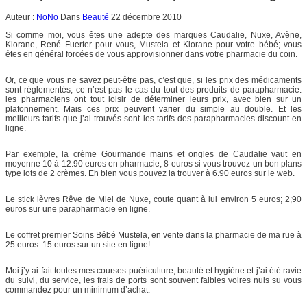
Auteur :
NoNo
Dans
Beauté
22 décembre 2010
Si comme moi, vous êtes une adepte des marques Caudalie, Nuxe, Avène,
Klorane, René Fuerter pour vous, Mustela et Klorane pour votre bébé; vous
êtes en général forcées de vous approvisionner dans votre pharmacie du coin.
Or, ce que vous ne savez peut-être pas, c’est que, si les prix des médicaments
sont réglementés, ce n’est pas le cas du tout des produits de parapharmacie:
les pharmaciens ont tout loisir de déterminer leurs prix, avec bien sur un
plafonnement. Mais ces prix peuvent varier du simple au double. Et les
meilleurs tarifs que j’ai trouvés sont les tarifs des parapharmacies discount en
ligne.
Par exemple, la crème Gourmande mains et ongles de Caudalie vaut en
moyenne 10 à 12.90 euros en pharmacie, 8 euros si vous trouvez un bon plans
type lots de 2 crèmes. Eh bien vous pouvez la trouver à 6.90 euros sur le web.
Le stick lèvres Rêve de Miel de Nuxe, coute quant à lui environ 5 euros; 2;90
euros sur une parapharmacie en ligne.
Le coffret premier Soins Bébé Mustela, en vente dans la pharmacie de ma rue à
25 euros: 15 euros sur un site en ligne!
Moi j’y ai fait toutes mes courses puériculture, beauté et hygiène et j’ai été ravie
du suivi, du service, les frais de ports sont souvent faibles voires nuls su vous
commandez pour un minimum d’achat.