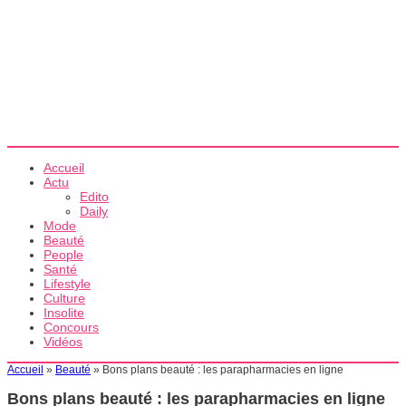
Accueil
Actu
Edito
Daily
Mode
Beauté
People
Santé
Lifestyle
Culture
Insolite
Concours
Vidéos
Accueil
»
Beauté
»
Bons plans beauté : les parapharmacies en ligne
Bons plans beauté : les parapharmacies en ligne