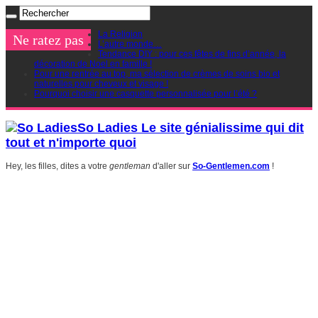
La Religion
Ne ratez pas
L’autre monde…
Tendance DIY : pour ces fêtes de fins d’année, la
décoration de Noel en famille !
Pour une rentrée au top, ma sélection de crèmes de soins bio et
naturelles pour cheveux et visage !
Pourquoi choisir une casquette personnalisée pour l’été ?
So Ladies Le site génialissime qui dit
tout et n'importe quoi
Hey, les filles, dites a votre
gentleman
d'aller sur
So-Gentlemen.com
!