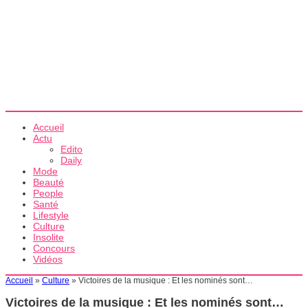
Accueil
Actu
Edito
Daily
Mode
Beauté
People
Santé
Lifestyle
Culture
Insolite
Concours
Vidéos
Accueil
»
Culture
»
Victoires de la musique : Et les nominés sont…
Victoires de la musique : Et les nominés sont…