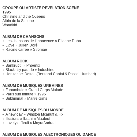
GROUPE OU ARTISTE REVELATION SCENE
1995
Christine and the Queens
Albin de la Simone
Woodkid
ALBUM DE CHANSONS
« Les chansons de l’innocence » Etienne Daho
« LØve » Julien Doré
« Racine carrée » Stromae
ALBUM ROCK
« Bankrupt ! » Phoenix
« Black city parade » Indochine
« Horizons » Detroit (Bertrand Cantat & Pascal Humbert)
ALBUM DE MUSIQUES URBAINES
« Funambule » Grand Corps Malade
« Paris sud minute » 1995
« Subliminal » Maitre Gims
ALBUM DE MUSIQUES DU MONDE
« A new day » Winston Mcanuff & Fix
« Illusions » Ibrahim Maalouf
« Lovely difficult » MayraAndrad
ALBUM DE MUSIQUES ALECTRONIQUES OU DANCE