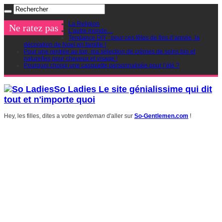
La Religion
Ne ratez pas
L’autre monde…
Tendance DIY : pour ces fêtes de fins d’année, la
décoration de Noel en famille !
Pour une rentrée au top, ma sélection de crèmes de soins bio et
naturelles pour cheveux et visage !
Pourquoi choisir une casquette personnalisée pour l’été ?
So Ladies Le site génialissime qui dit
tout et n'importe quoi
Hey, les filles, dites a votre
gentleman
d'aller sur
So-Gentlemen.com
!