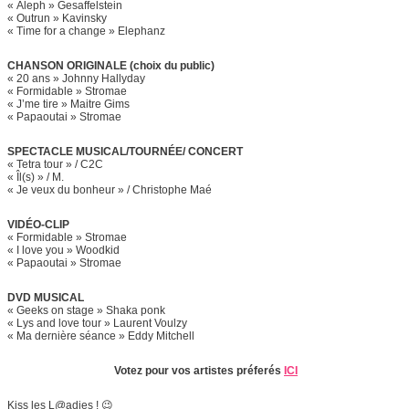
« Aleph » Gesaffelstein
« Outrun » Kavinsky
« Time for a change » Elephanz
CHANSON ORIGINALE (choix du public)
« 20 ans » Johnny Hallyday
« Formidable » Stromae
« J’me tire » Maitre Gims
« Papaoutai » Stromae
SPECTACLE MUSICAL/TOURNÉE/ CONCERT
« Tetra tour » / C2C
« Îl(s) » / M.
« Je veux du bonheur » / Christophe Maé
VIDÉO-CLIP
« Formidable » Stromae
« I love you » Woodkid
« Papaoutai » Stromae
DVD MUSICAL
« Geeks on stage » Shaka ponk
« Lys and love tour » Laurent Voulzy
« Ma dernière séance » Eddy Mitchell
Votez pour vos artistes préferés
ICI
Kiss les L@adies ! 😉