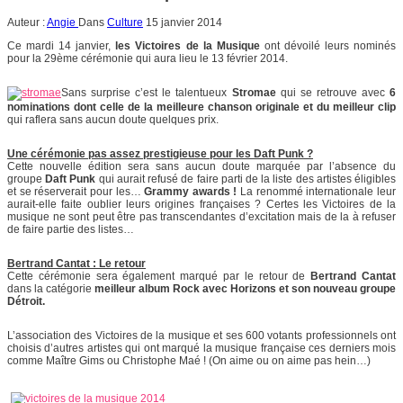
Auteur :
Angie
Dans
Culture
15 janvier 2014
Ce mardi 14 janvier,
les Victoires de la Musique
ont dévoilé leurs nominés
pour la 29ème cérémonie qui aura lieu le 13 février 2014.
Sans surprise c’est le talentueux
Stromae
qui se retrouve avec
6
nominations dont celle de la meilleure chanson originale et du meilleur clip
qui raflera sans aucun doute quelques prix.
Une cérémonie pas assez prestigieuse pour les Daft Punk ?
Cette nouvelle édition sera sans aucun doute marquée par l’absence du
groupe
Daft Punk
qui aurait refusé de faire parti de la liste des artistes éligibles
et se réserverait pour les…
Grammy awards !
La renommé internationale leur
aurait-elle faite oublier leurs origines françaises ? Certes les Victoires de la
musique ne sont peut être pas transcendantes d’excitation mais de la à refuser
de faire partie des listes…
Bertrand Cantat : Le retour
Cette cérémonie sera également marqué par le retour de
Bertrand Cantat
dans la catégorie
meilleur album Rock avec Horizons et son nouveau groupe
Détroit.
L’association des Victoires de la musique et ses 600 votants professionnels ont
choisis d’autres artistes qui ont marqué la musique française ces derniers mois
comme Maître Gims ou Christophe Maé ! (On aime ou on aime pas hein…)