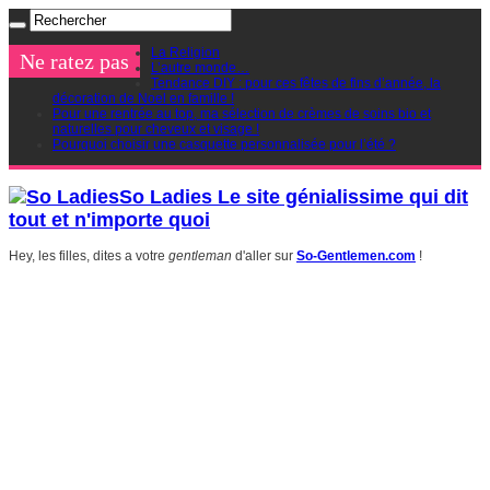
La Religion
Ne ratez pas
L’autre monde…
Tendance DIY : pour ces fêtes de fins d’année, la
décoration de Noel en famille !
Pour une rentrée au top, ma sélection de crèmes de soins bio et
naturelles pour cheveux et visage !
Pourquoi choisir une casquette personnalisée pour l’été ?
So Ladies Le site génialissime qui dit
tout et n'importe quoi
Hey, les filles, dites a votre
gentleman
d'aller sur
So-Gentlemen.com
!