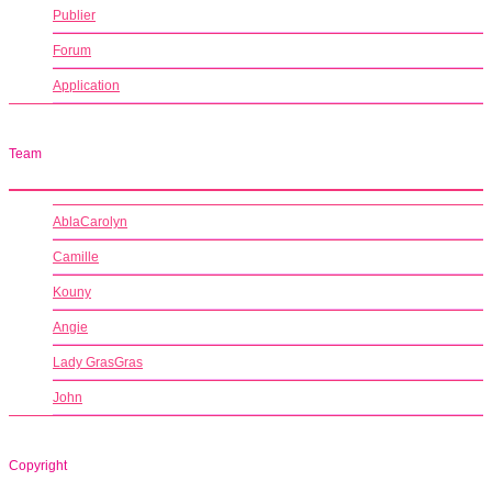
Publier
Forum
Application
Team
AblaCarolyn
Camille
Kouny
Angie
Lady GrasGras
John
Copyright