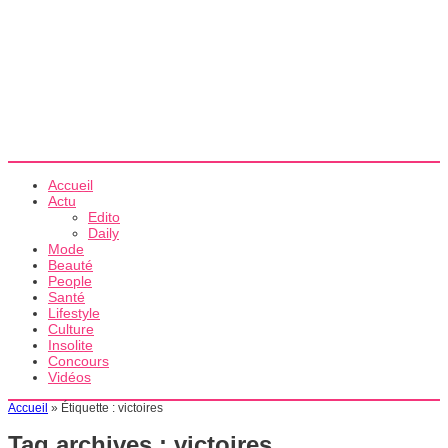
Accueil
Actu
Edito
Daily
Mode
Beauté
People
Santé
Lifestyle
Culture
Insolite
Concours
Vidéos
Accueil
»
Étiquette :
victoires
Tag archives :
victoires