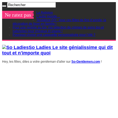
La Religion
Ne ratez pas
L’autre monde…
Tendance DIY : pour ces fêtes de fins d’année, la
décoration de Noel en famille !
Pour une rentrée au top, ma sélection de crèmes de soins bio et
naturelles pour cheveux et visage !
Pourquoi choisir une casquette personnalisée pour l’été ?
So Ladies Le site génialissime qui dit
tout et n'importe quoi
Hey, les filles, dites a votre
gentleman
d'aller sur
So-Gentlemen.com
!