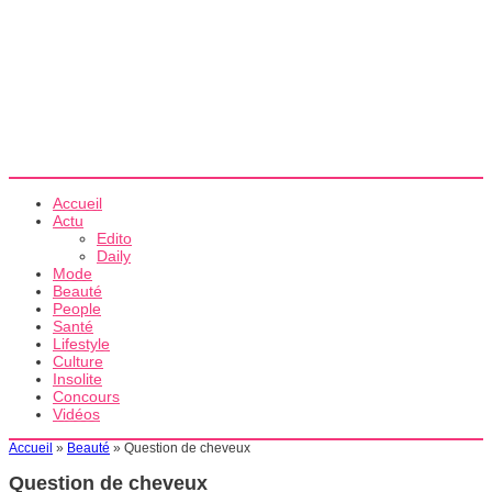
Accueil
Actu
Edito
Daily
Mode
Beauté
People
Santé
Lifestyle
Culture
Insolite
Concours
Vidéos
Accueil
»
Beauté
»
Question de cheveux
Question de cheveux