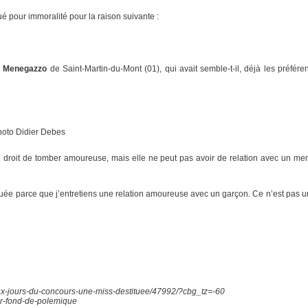
tué pour immoralité pour la raison suivante :
 Menegazzo
de Saint-Martin-du-Mont (01), qui avait semble-t-il, déjà les préfére
hoto Didier Debes
e droit de tomber amoureuse, mais elle ne peut pas avoir de relation avec un memb
ituée parce que j’entretiens une relation amoureuse avec un garçon. Ce n’est pas un
ux-jours-du-concours-une-miss-destituee/47992/?cbg_tz=-60
sur-fond-de-polemique