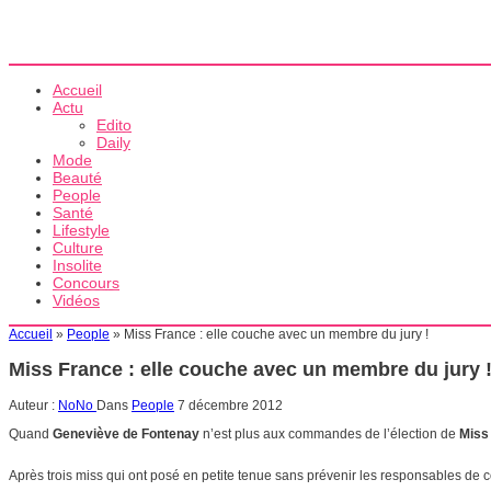
Accueil
Actu
Edito
Daily
Mode
Beauté
People
Santé
Lifestyle
Culture
Insolite
Concours
Vidéos
Accueil
»
People
»
Miss France : elle couche avec un membre du jury !
Miss France : elle couche avec un membre du jury 
Auteur :
NoNo
Dans
People
7 décembre 2012
Quand
Geneviève de Fontenay
n’est plus aux commandes de l’élection de
Miss
Après trois miss qui ont posé en petite tenue sans prévenir les responsables de 