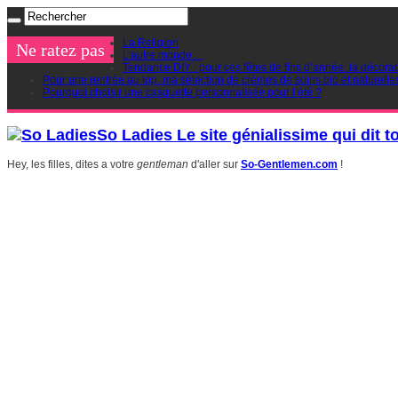
La Religion
Ne ratez pas
L’autre monde…
Tendance DIY : pour ces fêtes de fins d’année, la décorat
Pour une rentrée au top, ma sélection de crèmes de soins bio et naturelle
Pourquoi choisir une casquette personnalisée pour l’été ?
So Ladies Le site génialissime qui dit t
Hey, les filles, dites a votre
gentleman
d'aller sur
So-Gentlemen.com
!