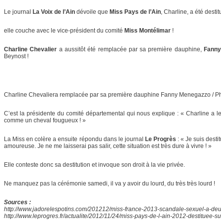
Le journal
La Voix de l’Ain
dévoile que
Miss Pays de l’Ain
, Charline, a été desti
elle couche avec le vice-président du comité
Miss Montélimar
!
Charline Chevalier
a aussitôt été remplacée par sa première dauphine,
Fanny
Beynost !
Charline Chevaliera remplacée par sa première dauphine Fanny Menegazzo / P
C’est la présidente du comité départemental qui nous explique : « Charline a l
comme un cheval fougueux ! »
La Miss en colère a ensuite répondu dans le journal
Le Progrès
: « Je suis dest
amoureuse. Je ne me laisserai pas salir, cette situation est très dure à vivre ! »
Elle conteste donc sa destitution et invoque son droit à la vie privée.
Ne manquez pas la cérémonie samedi, il va y avoir du lourd, du très très lourd !
Sources :
http://www.jadorelespotins.com/201212/miss-france-2013-scandale-sexuel-a-de
http://www.leprogres.fr/actualite/2012/11/24/miss-pays-de-l-ain-2012-destituee-