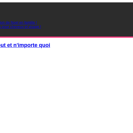
ion de Noel en famille !
s pour cheveux et visage !
out et n'importe quoi