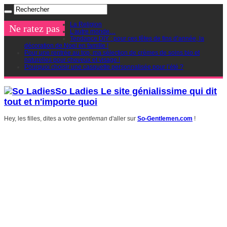
La Religion
Ne ratez pas
L’autre monde…
Tendance DIY : pour ces fêtes de fins d’année, la
décoration de Noel en famille !
Pour une rentrée au top, ma sélection de crèmes de soins bio et
naturelles pour cheveux et visage !
Pourquoi choisir une casquette personnalisée pour l’été ?
So Ladies Le site génialissime qui dit
tout et n'importe quoi
Hey, les filles, dites a votre
gentleman
d'aller sur
So-Gentlemen.com
!