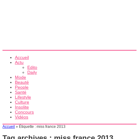
Accueil
Actu
Edito
Daily
Mode
Beauté
People
Santé
Lifestyle
Culture
Insolite
Concours
Vidéos
Accueil
»
Étiquette :
miss france 2013
Tag archives :
miss france 2013