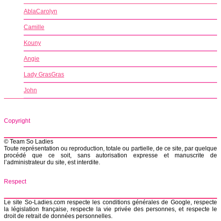
AblaCarolyn
Camille
Kouny
Angie
Lady GrasGras
John
Copyright
© Team So Ladies
Toute représentation ou reproduction, totale ou partielle, de ce site, par quelque
procédé que ce soit, sans autorisation expresse et manuscrite de
l’administrateur du site, est interdite.
Respect
Le site So-Ladies.com respecte les conditions générales de Google, respecte
la législation française, respecte la vie privée des personnes, et respecte le
droit de retrait de données personnelles.