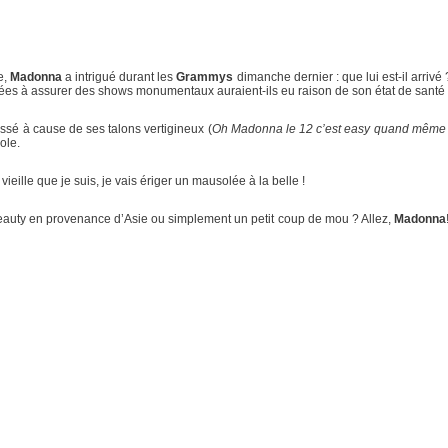
e,
Madonna
a intrigué durant les
Grammys
dimanche dernier : que lui est-il arriv
ées à assurer des shows monumentaux auraient-ils eu raison de son état de santé 
essé à cause de ses talons vertigineux (
Oh Madonna le 12 c’est easy quand même 
ole.
vieille que je suis, je vais ériger un mausolée à la belle !
 beauty en provenance d’Asie ou simplement un petit coup de mou ? Allez,
Madonna