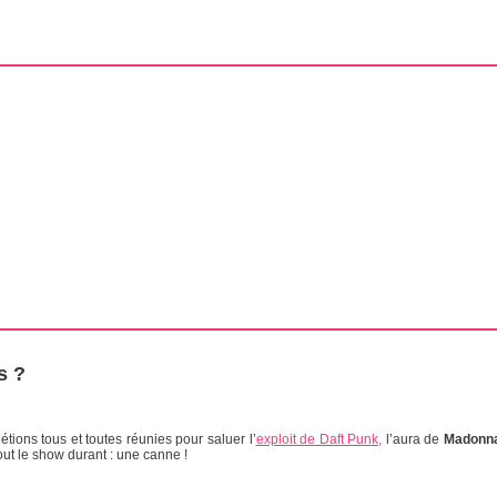
s ?
 étions tous et toutes réunies pour saluer l’
exploit de Daft Punk,
l’aura de
Madonn
tout le show durant : une canne !