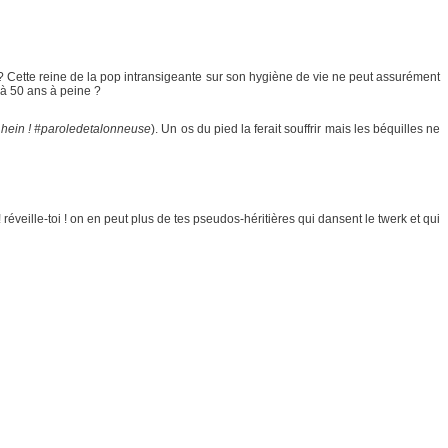
é ? Cette reine de la pop intransigeante sur son hygiène de vie ne peut assurément
à 50 ans à peine ?
hein ! #paroledetalonneuse
). Un os du pied la ferait souffrir mais les béquilles ne
! réveille-toi ! on en peut plus de tes pseudos-héritières qui dansent le twerk et qui