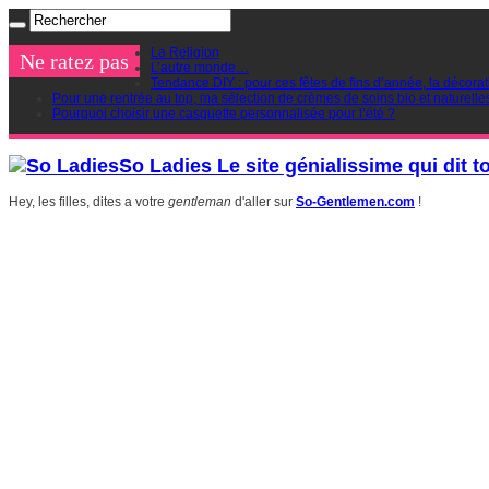
La Religion
Ne ratez pas
L’autre monde…
Tendance DIY : pour ces fêtes de fins d’année, la décorat
Pour une rentrée au top, ma sélection de crèmes de soins bio et naturelle
Pourquoi choisir une casquette personnalisée pour l’été ?
So Ladies Le site génialissime qui dit t
Hey, les filles, dites a votre
gentleman
d'aller sur
So-Gentlemen.com
!