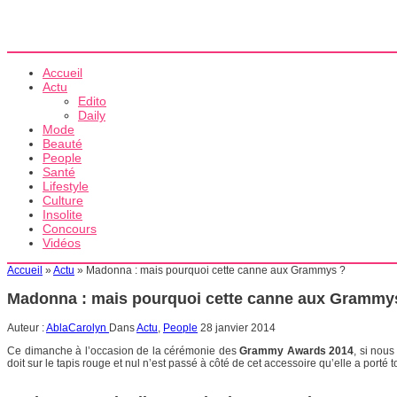
Accueil
Actu
Edito
Daily
Mode
Beauté
People
Santé
Lifestyle
Culture
Insolite
Concours
Vidéos
Accueil
»
Actu
»
Madonna : mais pourquoi cette canne aux Grammys ?
Madonna : mais pourquoi cette canne aux Grammy
Auteur :
AblaCarolyn
Dans
Actu
,
People
28 janvier 2014
Ce dimanche à l’occasion de la cérémonie des
Grammy Awards 2014
, si nous
doit sur le tapis rouge et nul n’est passé à côté de cet accessoire qu’elle a porté 