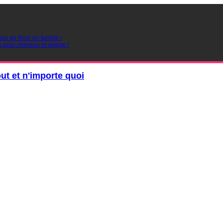
ion de Noel en famille !
s pour cheveux et visage !
out et n'importe quoi