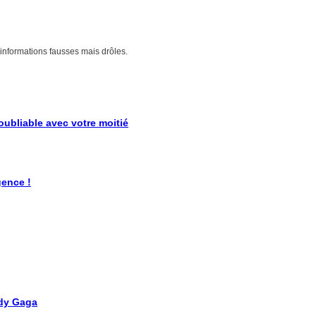
d'informations fausses mais drôles.
oubliable avec votre moitié
gence !
ady Gaga