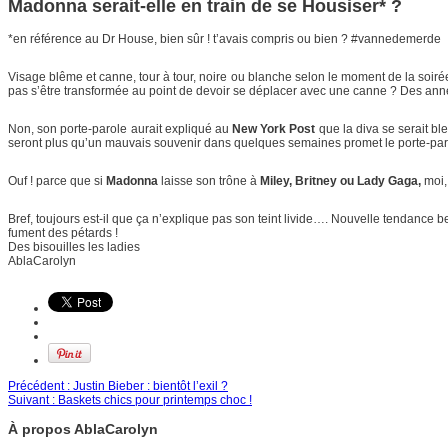
Madonna serait-elle en train de se Housiser* ?
*en référence au Dr House, bien sûr ! t’avais compris ou bien ? #vannedemerde
Visage blême et canne, tour à tour, noire ou blanche selon le moment de la soiré
pas s’être transformée au point de devoir se déplacer avec une canne ? Des ann
Non, son porte-parole aurait expliqué au
New York Post
que la diva se serait bl
seront plus qu’un mauvais souvenir dans quelques semaines promet le porte-par
Ouf ! parce que si
Madonna
laisse son trône à
Miley, Britney ou Lady Gaga,
moi, 
Bref, toujours est-il que ça n’explique pas son teint livide…. Nouvelle tendance
fument des pétards !
Des bisouilles les ladies
AblaCarolyn
Précédent :
Justin Bieber : bientôt l’exil ?
Suivant :
Baskets chics pour printemps choc !
À propos AblaCarolyn