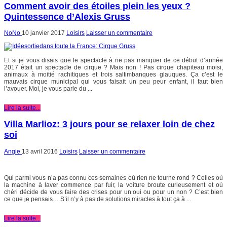
Comment avoir des étoiles plein les yeux ?
Quintessence d’Alexis Gruss
NoNo
10 janvier 2017
Loisirs
Laisser un commentaire
Et si je vous disais que le spectacle à ne pas manquer de ce début d’année
2017 était un spectacle de cirque ? Mais non ! Pas cirque chapiteau moisi,
animaux à moitié rachitiques et trois saltimbanques glauques. Ça c’est le
mauvais cirque municipal qui vous faisait un peu peur enfant, il faut bien
l’avouer. Moi, je vous parle du ...
Lire la suite...
Villa Marlioz: 3 jours pour se relaxer loin de chez
soi
Angie
13 avril 2016
Loisirs
Laisser un commentaire
Qui parmi vous n’a pas connu ces semaines où rien ne tourne rond ? Celles où
la machine à laver commence par fuir, la voiture broute curieusement et où
chéri décide de vous faire des crises pour un oui ou pour un non ? C’est bien
ce que je pensais… S’il n’y à pas de solutions miracles à tout ça à ...
Lire la suite...