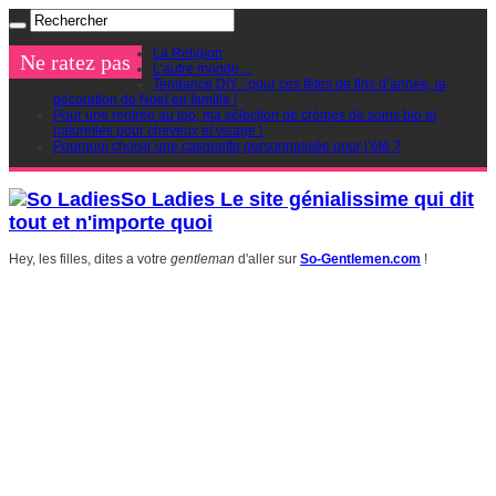
La Religion
Ne ratez pas
L’autre monde…
Tendance DIY : pour ces fêtes de fins d’année, la
décoration de Noel en famille !
Pour une rentrée au top, ma sélection de crèmes de soins bio et
naturelles pour cheveux et visage !
Pourquoi choisir une casquette personnalisée pour l’été ?
So Ladies Le site génialissime qui dit
tout et n'importe quoi
Hey, les filles, dites a votre
gentleman
d'aller sur
So-Gentlemen.com
!