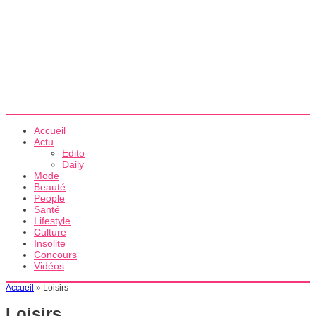
Accueil
Actu
Edito
Daily
Mode
Beauté
People
Santé
Lifestyle
Culture
Insolite
Concours
Vidéos
Accueil
»
Loisirs
Loisirs