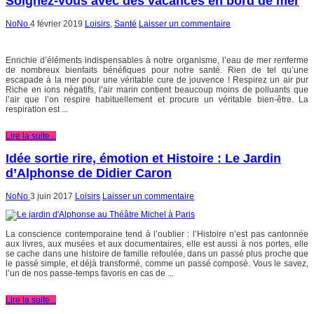
Soignez-vous avec des vacances en bord de mer
NoNo
4 février 2019
Loisirs
,
Santé
Laisser un commentaire
Enrichie d’éléments indispensables à notre organisme, l’eau de mer renferme
de nombreux bienfaits bénéfiques pour notre santé. Rien de tel qu’une
escapade à la mer pour une véritable cure de jouvence ! Respirez un air pur
Riche en ions négatifs, l’air marin contient beaucoup moins de polluants que
l’air que l’on respire habituellement et procure un véritable bien-être. La
respiration est ...
Lire la suite...
Idée sortie rire, émotion et Histoire : Le Jardin
d’Alphonse de Didier Caron
NoNo
3 juin 2017
Loisirs
Laisser un commentaire
La conscience contemporaine tend à l’oublier : l’Histoire n’est pas cantonnée
aux livres, aux musées et aux documentaires, elle est aussi à nos portes, elle
se cache dans une histoire de famille refoulée, dans un passé plus proche que
le passé simple, et déjà transformé, comme un passé composé. Vous le savez,
l’un de nos passe-temps favoris en cas de ...
Lire la suite...