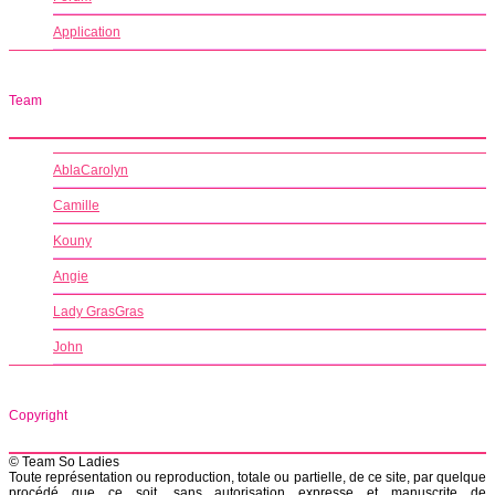
Application
Team
AblaCarolyn
Camille
Kouny
Angie
Lady GrasGras
John
Copyright
© Team So Ladies
Toute représentation ou reproduction, totale ou partielle, de ce site, par quelque
procédé que ce soit, sans autorisation expresse et manuscrite de