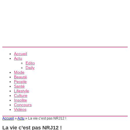
Accueil
Actu
Edito
Daily
Mode
Beauté
People
Santé
Lifestyle
Culture
Insolite
Concours
Vidéos
Accueil
»
Actu
»
La vie c’est pas NRJ12 !
La vie c’est pas NRJ12 !