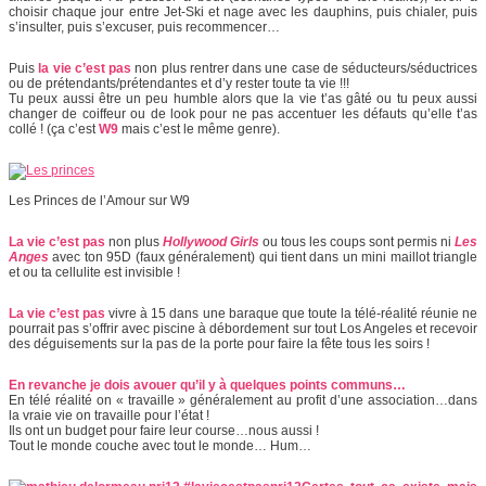
choisir chaque jour entre Jet-Ski et nage avec les dauphins, puis chialer, puis
s’insulter, puis s’excuser, puis recommencer…
Puis
la vie c’est pas
non plus rentrer dans une case de séducteurs/séductrices
ou de prétendants/prétendantes et d’y rester toute ta vie !!!
Tu peux aussi être un peu humble alors que la vie t’as gâté ou tu peux aussi
changer de coiffeur ou de look pour ne pas accentuer les défauts qu’elle t’as
collé ! (ça c’est
W9
mais c’est le même genre).
Les Princes de l’Amour sur W9
La vie c’est pas
non plus
Hollywood Girls
ou tous les coups sont permis ni
Les
Anges
avec ton 95D (faux généralement) qui tient dans un mini maillot triangle
et ou ta cellulite est invisible !
La vie c’est pas
vivre à 15 dans une baraque que toute la télé-réalité réunie ne
pourrait pas s’offrir avec piscine à débordement sur tout Los Angeles et recevoir
des déguisements sur la pas de la porte pour faire la fête tous les soirs !
En revanche je dois avouer qu’il y à quelques points communs…
En télé réalité on « travaille » généralement au profit d’une association…dans
la vraie vie on travaille pour l’état !
Ils ont un budget pour faire leur course…nous aussi !
Tout le monde couche avec tout le monde… Hum…