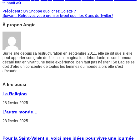
thibault
w9
Précédent :
On Shoppe quoi chez Colette ?
Suivant :
Retrouvez votre premier tweet pour les 8 ans de Twitter !
À propos Angie
Sur le site depuis sa restructuration en septembre 2011, elle se dit que si elle
peut apporter son grain de folie, son imagination débordante, et son humour
décalé tout en vivant une belle expérience, ben faut pas hésiter ! So Ladies se
doit d’être un concentré de toutes les femmes du monde alors elle s’est
dévouée !
À lire aussi
La Religion
28 février 2025
L’autre monde…
28 février 2025
Pour la Saint-Valentin, voici mes idées pour vivre une journée