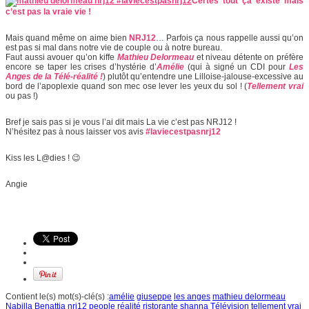
Certes tout ça existe mais
c’est pas la vraie vie !
Mais quand même on aime bien
NRJ12
… Parfois ça nous rappelle aussi qu’on
est pas si mal dans notre vie de couple ou à notre bureau.
Faut aussi avouer qu’on kiffe
Mathieu Delormeau
et niveau détente on préfère
encore se taper les crises d’hystérie d’
Amélie
(qui à signé un CDI pour
Les
Anges de la Télé-réalité !
) plutôt qu’entendre une Lilloise-jalouse-excessive au
bord de l’apoplexie quand son mec ose lever les yeux du sol ! (
Tellement vrai
ou pas !)
Bref je sais pas si je vous l’ai dit mais La vie c’est pas NRJ12 !
N’hésitez pas à nous laisser vos avis
#laviecestpasnrj12
Kiss les L@dies ! 😉
Angie
Contient le(s) mot(s)-clé(s) :
amélie
giuseppe
les anges
mathieu delormeau
Nabilla Benattia
nrj12
people
réalité
ristorante
shanna
Télévision
tellement vrai