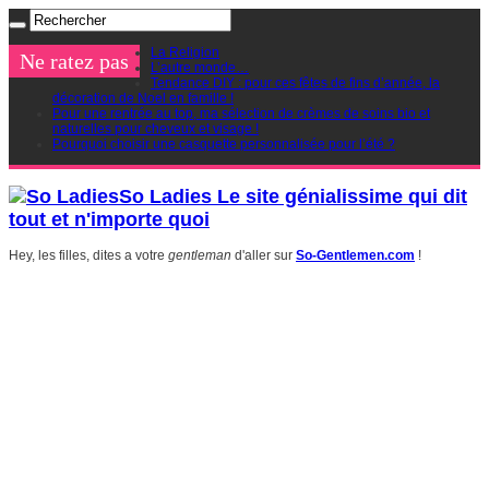
La Religion
Ne ratez pas
L’autre monde…
Tendance DIY : pour ces fêtes de fins d’année, la
décoration de Noel en famille !
Pour une rentrée au top, ma sélection de crèmes de soins bio et
naturelles pour cheveux et visage !
Pourquoi choisir une casquette personnalisée pour l’été ?
So Ladies Le site génialissime qui dit
tout et n'importe quoi
Hey, les filles, dites a votre
gentleman
d'aller sur
So-Gentlemen.com
!