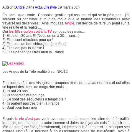
Auteur :
Angie
Dans
Actu
,
Lifestyle
19 mars 2014
En tant que vraie Cannoise-gentille-qui-assume-et-qui-se-la-pète-pas, j’ai
souvent pu constater autour de moua que le monde des Bisounours avait
traversé les décennies. Ainsi mouaaa
Angie
, j’ai décidé de faire un point sur la
télé réalité et la réalité…
Oui
les filles qu’on voit à la TV
sont gaulées mais…
1) Elles ont 20 ans !!! (Nous on en à 30…hum…)
2) Elles sont recrutées pour ça !
3) Elles ont un bon chirurgien (le même)
4) Elles ont pas la classe !
5) Elles parlent pas très bien la France
Les Anges de la Télé réalité 5 sur NRJ12
Elles ont parfois des visages de poupées mais font mal aux oreilles et oui elles
se tapent des mecs de magazine mais…
1) Ils ont 20 ans
2) Ils sont recrutés pour ça
3) Ce sont des séducteurs à temps plein
4) Ils parlent pas très bien la France
5) Sauf pour baratiner
Et puis
la vie c’est pas
venir avec son mec dans une émission de télé-réalité,
le quitter, en emballer un autre comme si Jules avait jamais existé, choisir une
tête de turc (une fille généralement), lui jeter son lit à la mer et lui planquer ses
affaires jusqu’à l’a pousser à bout (scénarios types de télé-réalité), avoir à