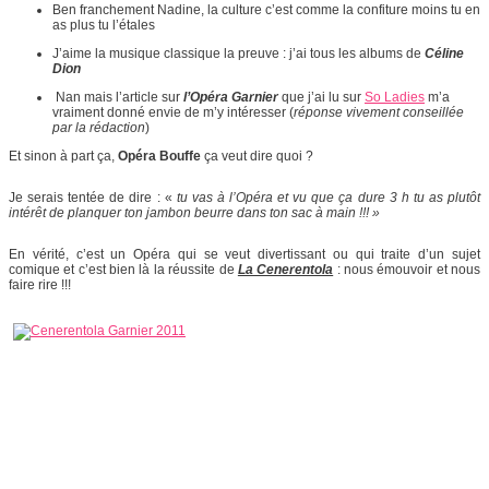
Ben franchement Nadine, la culture c’est comme la confiture moins tu en
as plus tu l’étales
J’aime la musique classique la preuve : j’ai tous les albums de
Céline
Dion
Nan mais l’article sur
l’Opéra Garnie
r
que j’ai lu sur
So Ladies
m’a
vraiment donné envie de m’y intéresser (
réponse vivement conseillée
par la rédaction
)
Et sinon à part ça,
Opéra Bouffe
ça veut dire quoi ?
Je serais tentée de dire : «
tu vas à l’Opéra et vu que ça dure 3 h tu as plutôt
intérêt de planquer ton jambon beurre dans ton sac à main !!! »
En vérité, c’est un Opéra qui se veut divertissant ou qui traite d’un sujet
comique et c’est bien là la réussite de
La Cenerentola
: nous émouvoir et nous
faire rire !!!