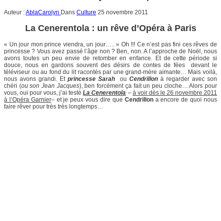
Auteur :
AblaCarolyn
Dans
Culture
25 novembre 2011
La Cenerentola : un rêve d’Opéra à Paris
« Un jour mon prince viendra, un jour….. » Oh !!! Ce n’est pas fini ces rêves de
princesse ? Vous avez passé l’âge non ? Ben, non. A l’approche de Noël, nous
avons toutes un peu envie de retomber en enfance. Et de cette période si
douce, nous en gardons souvent des désirs de contes de fées devant le
téléviseur ou au fond du lit racontés par une grand-mère aimante… Mais voilà,
nous avons grandi. Et
princesse Sarah
ou
Cendrillon
à regarder avec son
chéri (
ou son Jean Jacques
), ben forcément ça fait un peu cloche… Alors pour
vous, oui pour vous, j’ai testé
La Cenerentola
–
à voir dès le 26 novembre 2011
à l’Opéra Garnier
– et je peux vous dire que
Cendrillon
a encore de quoi nous
faire rêver pour très très longtemps…