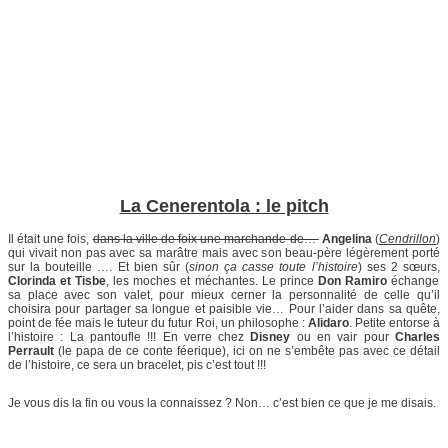
La Cenerentola : le pitch
Il était une fois,
dans la ville de foix une marchande de…
Angelina
(
Cendrillon
)
qui vivait non pas avec sa marâtre mais avec son beau-
père légèrement porté
sur la bouteille …. Et bien sûr (
sinon ça casse toute l’histoire
) ses 2 sœurs,
Clorinda et Tisbe
, les moches et méchantes. Le prince
Don Ramiro
échange
sa place avec son valet, pour mieux cerner la personnalité de celle qu’il
choisira pour partager sa longue et paisible vie… Pour l’aider dans sa quête,
point de fée mais le tuteur du futur Roi, un philosophe :
Alidaro
. Petite entorse à
l’histoire : La pantoufle !!! En verre chez
Disney
ou en vair pour
Charles
Perrault
(le papa de ce conte féerique), ici on ne s’embête pas avec ce détail
de l’histoire, ce sera un bracelet, pis c’est tout !!!
Je vous dis la fin ou vous la connaissez ? Non… c’est bien ce que je me disais.