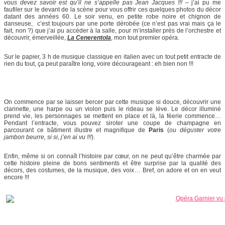
vous devez savoir est qu’il ne s’appelle pas Jean Jacques !!!
– j’ai pu me
faufiler sur le devant de la scène pour vous offrir ces quelques photos du décor
datant des années 60. Le soir venu, en petite robe noire et chignon de
danseuse, c’est toujours par une porte dérobée (ce n’est pas vrai mais ça le
fait, non ?) que j’ai pu accéder à la salle, pour m’installer près de l’orchestre et
découvrir, émerveillée,
La Cenerentola
, mon tout premier opéra.
Sur le papier, 3 h de musique classique en italien avec un tout petit entracte de
rien du tout, ça peut paraître long, voire décourageant : eh bien non !!!
On commence par se laisser bercer par cette musique si douce, découvrir une
clarinette, une harpe ou un violon puis le rideau se lève. Le décor illuminé
prend vie, les personnages se mettent en place et là, la féerie commence…
Pendant l’entracte, vous pouvez siroter une coupe de champagne en
parcourant ce bâtiment illustre et magnifique de
Paris
(
ou déguster votre
jambon beurre, si si, j’en ai vu !!!
).
Enfin, même si on connaît l’histoire par cœur, on ne peut qu’être charmée par
cette histoire pleine de bons sentiments et être surprise par la qualité des
décors, des costumes, de la musique, des voix… Bref, on adore et on en veut
encore !!!