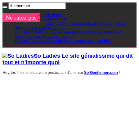
La Religion
Ne ratez pas
L’autre monde…
Tendance DIY : pour ces fêtes de fins d’année, la
décoration de Noel en famille !
Pour une rentrée au top, ma sélection de crèmes de soins bio et
naturelles pour cheveux et visage !
Pourquoi choisir une casquette personnalisée pour l’été ?
So Ladies Le site génialissime qui dit
tout et n'importe quoi
Hey, les filles, dites a votre
gentleman
d'aller sur
So-Gentlemen.com
!