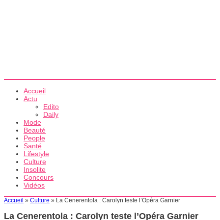
Accueil
Actu
Edito
Daily
Mode
Beauté
People
Santé
Lifestyle
Culture
Insolite
Concours
Vidéos
Accueil
»
Culture
»
La Cenerentola : Carolyn teste l’Opéra Garnier
La Cenerentola : Carolyn teste l’Opéra Garnier