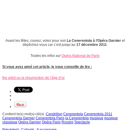
Avant les fêtes, courez, volez pour voir
La Cenerentola à l’Opéra Garnier
et
dépêchez-vous car c’est jusqu’au
17 décembre 2011
.
Toutes les infos sur
Opéra National de Paris
Si vous avez aimé cet article, je vous conseille de lire :
the artist ou la résurrection de l’âge d’or
Contient le(s) mot(s)-clé(s) :
Cendrillon
Cenerentola
Cenerentola 2011
Cenerentola Garnier
Cenerentola Paris
la Cenerentola
musique
musique
classique
Opéra Garnier
Opéra Paris
Rossini
Spectacle
Précédent :
Collants : It accessoire