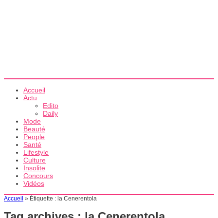
Accueil
Actu
Edito
Daily
Mode
Beauté
People
Santé
Lifestyle
Culture
Insolite
Concours
Vidéos
Accueil
»
Étiquette :
la Cenerentola
Tag archives :
la Cenerentola