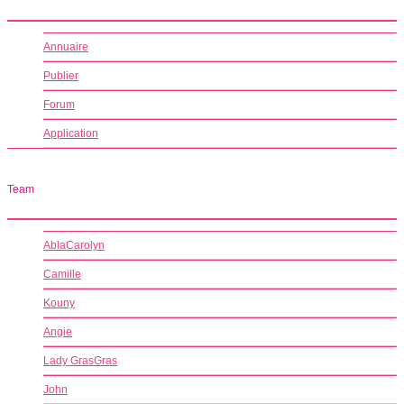
Annuaire
Publier
Forum
Application
Team
AblaCarolyn
Camille
Kouny
Angie
Lady GrasGras
John