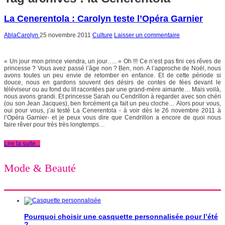
La Cenerentola : Carolyn teste l’Opéra Garnier
AblaCarolyn
25 novembre 2011
Culture
Laisser un commentaire
« Un jour mon prince viendra, un jour….. » Oh !!! Ce n’est pas fini ces rêves de
princesse ? Vous avez passé l’âge non ? Ben, non. A l’approche de Noël, nous
avons toutes un peu envie de retomber en enfance. Et de cette période si
douce, nous en gardons souvent des désirs de contes de fées devant le
téléviseur ou au fond du lit racontées par une grand-mère aimante… Mais voilà,
nous avons grandi. Et princesse Sarah ou Cendrillon à regarder avec son chéri
(ou son Jean Jacques), ben forcément ça fait un peu cloche… Alors pour vous,
oui pour vous, j’ai testé La Cenerentola - à voir dès le 26 novembre 2011 à
l’Opéra Garnier- et je peux vous dire que Cendrillon a encore de quoi nous
faire rêver pour très très longtemps…
Lire la suite...
Mode & Beauté
Pourquoi choisir une casquette personnalisée pour l’été
?