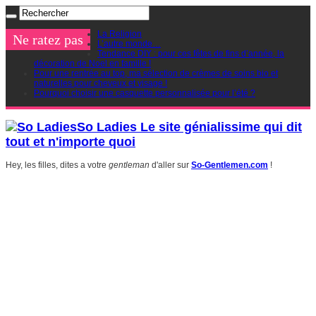
La Religion
Ne ratez pas
L’autre monde…
Tendance DIY : pour ces fêtes de fins d’année, la
décoration de Noel en famille !
Pour une rentrée au top, ma sélection de crèmes de soins bio et
naturelles pour cheveux et visage !
Pourquoi choisir une casquette personnalisée pour l’été ?
So Ladies Le site génialissime qui dit
tout et n'importe quoi
Hey, les filles, dites a votre
gentleman
d'aller sur
So-Gentlemen.com
!