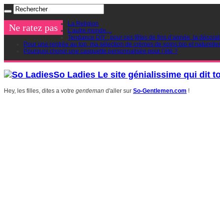
La Religion
Ne ratez pas
L’autre monde…
Tendance DIY : pour ces fêtes de fins d’année, la décorat
Pour une rentrée au top, ma sélection de crèmes de soins bio et naturelle
Pourquoi choisir une casquette personnalisée pour l’été ?
So Ladies Le site génialissime qui dit t
Hey, les filles, dites a votre
gentleman
d'aller sur
So-Gentlemen.com
!