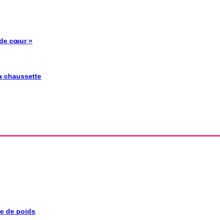
 de cœur »
la chaussette
se de poids