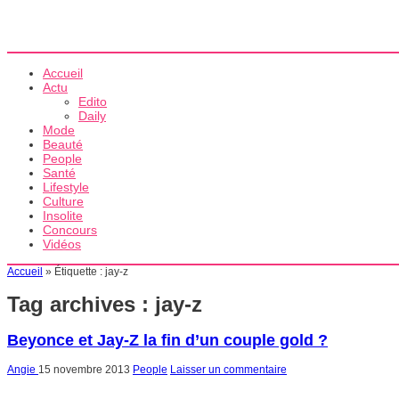
Accueil
Actu
Edito
Daily
Mode
Beauté
People
Santé
Lifestyle
Culture
Insolite
Concours
Vidéos
Accueil
»
Étiquette :
jay-z
Tag archives :
jay-z
Beyonce et Jay-Z la fin d’un couple gold ?
Angie
15 novembre 2013
People
Laisser un commentaire