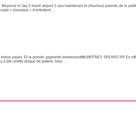
ar Beyonce et Jay-Z marié depuis 5 ans maintenant et (heureux) parents de la peti
ple « classique » d’entretenir ...
s mieux payés. Et la grande gagnante eeeeesssstttttt BRITNEY SPEARS !!!!!! En effe
à été certifié disque de platine, mais ...