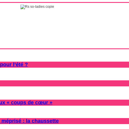
pour l’été ?
oux « coups de cœur »
 méprisé : la chaussette