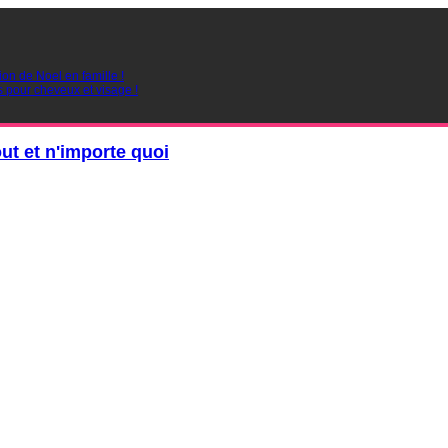
ion de Noel en famille !
s pour cheveux et visage !
out et n'importe quoi