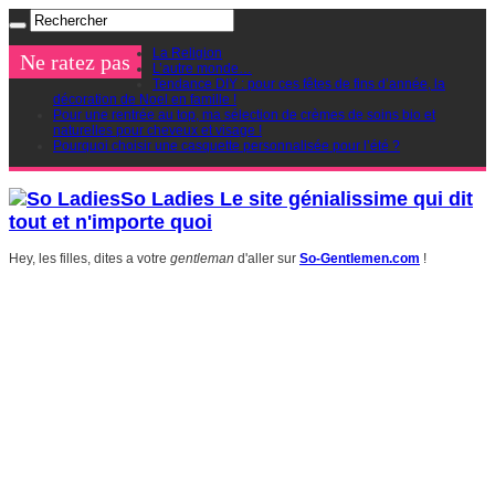
La Religion
Ne ratez pas
L’autre monde…
Tendance DIY : pour ces fêtes de fins d’année, la
décoration de Noel en famille !
Pour une rentrée au top, ma sélection de crèmes de soins bio et
naturelles pour cheveux et visage !
Pourquoi choisir une casquette personnalisée pour l’été ?
So Ladies Le site génialissime qui dit
tout et n'importe quoi
Hey, les filles, dites a votre
gentleman
d'aller sur
So-Gentlemen.com
!