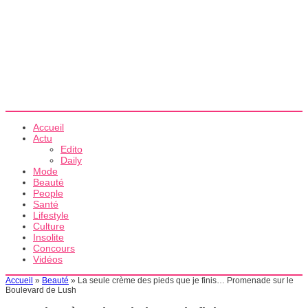
Accueil
Actu
Edito
Daily
Mode
Beauté
People
Santé
Lifestyle
Culture
Insolite
Concours
Vidéos
Accueil
»
Beauté
»
La seule crème des pieds que je finis… Promenade sur le
Boulevard de Lush