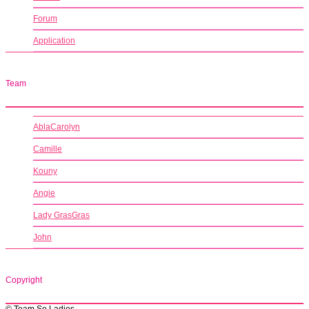
Forum
Application
Team
AblaCarolyn
Camille
Kouny
Angie
Lady GrasGras
John
Copyright
© Team So Ladies