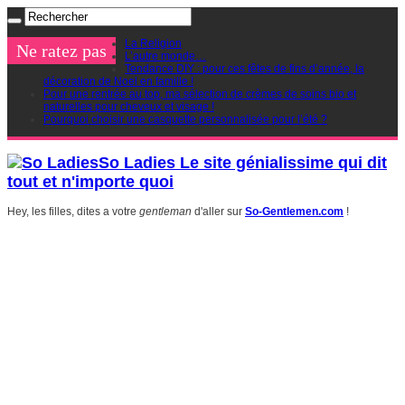
La Religion
Ne ratez pas
L’autre monde…
Tendance DIY : pour ces fêtes de fins d’année, la
décoration de Noel en famille !
Pour une rentrée au top, ma sélection de crèmes de soins bio et
naturelles pour cheveux et visage !
Pourquoi choisir une casquette personnalisée pour l’été ?
So Ladies Le site génialissime qui dit
tout et n'importe quoi
Hey, les filles, dites a votre
gentleman
d'aller sur
So-Gentlemen.com
!