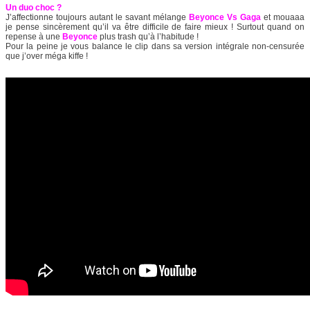
Un duo choc ?
J’affectionne toujours autant le savant mélange
Beyonce Vs Gaga
et mouaaa
je pense sincèrement qu’il va être difficile de faire mieux ! Surtout quand on
repense à une
Beyonce
plus trash qu’à l’habitude !
Pour la peine je vous balance le clip dans sa version intégrale non-censurée
que j’over méga kiffe !