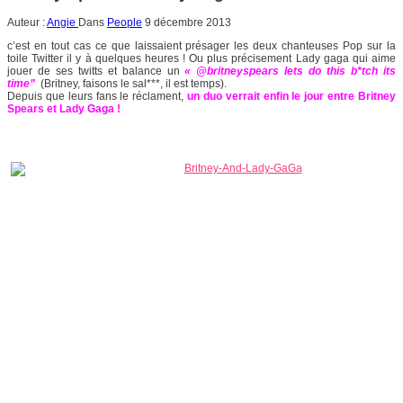
Auteur :
Angie
Dans
People
9 décembre 2013
c’est en tout cas ce que laissaient présager les deux chanteuses Pop sur la
toile Twitter il y à quelques heures ! Ou plus précisement Lady gaga qui aime
jouer de ses twitts et balance un
« @britneyspears lets do this b*tch its
time”
(Britney, faisons le sal***, il est temps).
Depuis que leurs fans le réclament,
un duo verrait enfin le jour entre Britney
Spears et Lady Gaga !