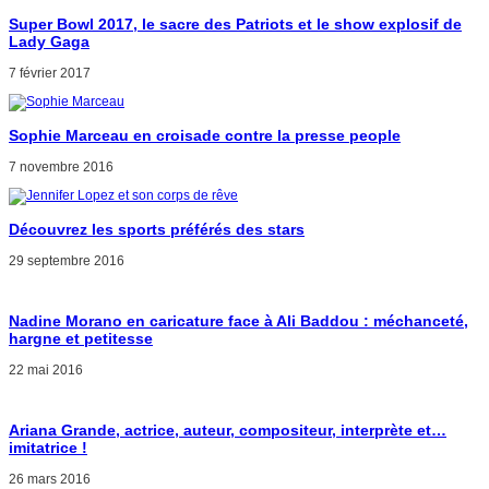
Super Bowl 2017, le sacre des Patriots et le show explosif de
Lady Gaga
7 février 2017
Sophie Marceau en croisade contre la presse people
7 novembre 2016
Découvrez les sports préférés des stars
29 septembre 2016
Nadine Morano en caricature face à Ali Baddou : méchanceté,
hargne et petitesse
22 mai 2016
Ariana Grande, actrice, auteur, compositeur, interprète et…
imitatrice !
26 mars 2016