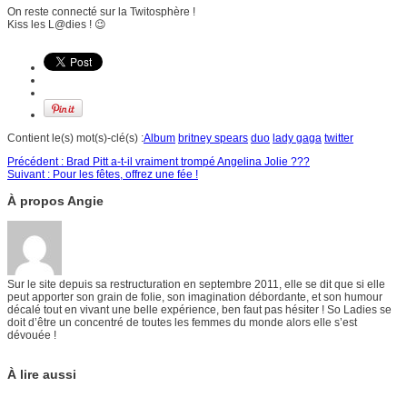
On reste connecté sur la Twitosphère !
Kiss les L@dies ! 😉
Contient le(s) mot(s)-clé(s) :
Album
britney spears
duo
lady gaga
twitter
Précédent :
Brad Pitt a-t-il vraiment trompé Angelina Jolie ???
Suivant :
Pour les fêtes, offrez une fée !
À propos Angie
Sur le site depuis sa restructuration en septembre 2011, elle se dit que si elle
peut apporter son grain de folie, son imagination débordante, et son humour
décalé tout en vivant une belle expérience, ben faut pas hésiter ! So Ladies se
doit d’être un concentré de toutes les femmes du monde alors elle s’est
dévouée !
À lire aussi