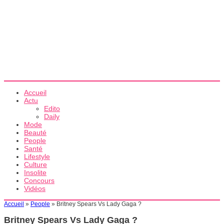
Accueil
Actu
Edito
Daily
Mode
Beauté
People
Santé
Lifestyle
Culture
Insolite
Concours
Vidéos
Accueil
»
People
»
Britney Spears Vs Lady Gaga ?
Britney Spears Vs Lady Gaga ?