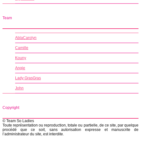
Team
AblaCarolyn
Camille
Kouny
Angie
Lady GrasGras
John
Copyright
© Team So Ladies
Toute représentation ou reproduction, totale ou partielle, de ce site, par quelque
procédé que ce soit, sans autorisation expresse et manuscrite de
l’administrateur du site, est interdite.