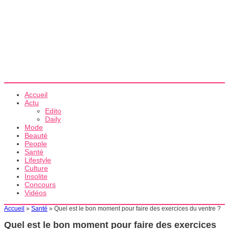
Accueil
Actu
Edito
Daily
Mode
Beauté
People
Santé
Lifestyle
Culture
Insolite
Concours
Vidéos
Accueil
»
Santé
»
Quel est le bon moment pour faire des exercices du ventre ?
Quel est le bon moment pour faire des exercices