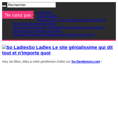
La Religion
Ne ratez pas
L’autre monde…
Tendance DIY : pour ces fêtes de fins d’année, la
décoration de Noel en famille !
Pour une rentrée au top, ma sélection de crèmes de soins bio et
naturelles pour cheveux et visage !
Pourquoi choisir une casquette personnalisée pour l’été ?
So Ladies Le site génialissime qui dit
tout et n'importe quoi
Hey, les filles, dites a votre
gentleman
d'aller sur
So-Gentlemen.com
!