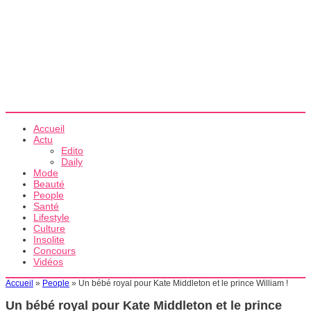
Accueil
Actu
Edito
Daily
Mode
Beauté
People
Santé
Lifestyle
Culture
Insolite
Concours
Vidéos
Accueil
»
People
»
Un bébé royal pour Kate Middleton et le prince William !
Un bébé royal pour Kate Middleton et le prince