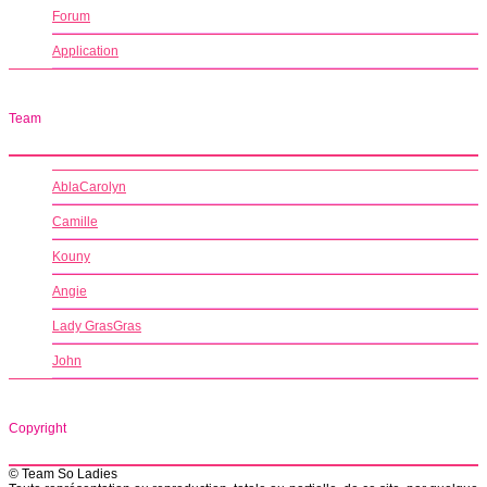
Forum
Application
Team
AblaCarolyn
Camille
Kouny
Angie
Lady GrasGras
John
Copyright
© Team So Ladies