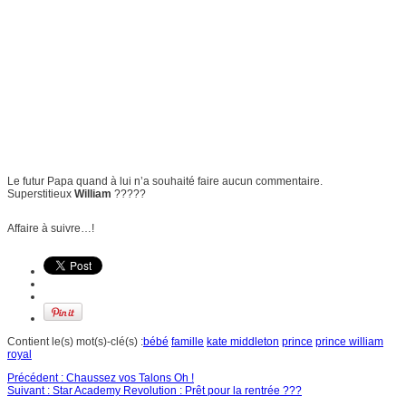
Le futur Papa quand à lui n’a souhaité faire aucun commentaire.
Superstitieux
William
?????
Affaire à suivre…!
Contient le(s) mot(s)-clé(s) :
bébé
famille
kate middleton
prince
prince william
royal
Précédent :
Chaussez vos Talons Oh !
Suivant :
Star Academy Revolution : Prêt pour la rentrée ???