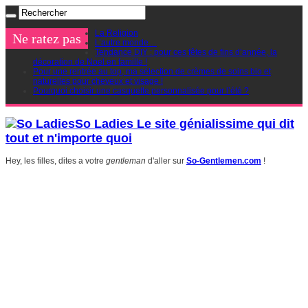
La Religion
Ne ratez pas
L’autre monde…
Tendance DIY : pour ces fêtes de fins d’année, la
décoration de Noel en famille !
Pour une rentrée au top, ma sélection de crèmes de soins bio et
naturelles pour cheveux et visage !
Pourquoi choisir une casquette personnalisée pour l’été ?
So Ladies Le site génialissime qui dit
tout et n'importe quoi
Hey, les filles, dites a votre
gentleman
d'aller sur
So-Gentlemen.com
!