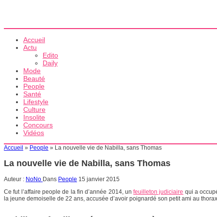
Accueil
Actu
Edito
Daily
Mode
Beauté
People
Santé
Lifestyle
Culture
Insolite
Concours
Vidéos
Accueil
»
People
»
La nouvelle vie de Nabilla, sans Thomas
La nouvelle vie de Nabilla, sans Thomas
Auteur :
NoNo
Dans
People
15 janvier 2015
Ce fut l’affaire people de la fin d’année 2014, un
feuilleton judiciaire
qui a occupé
la jeune demoiselle de 22 ans, accusée d’avoir poignardé son petit ami au thora