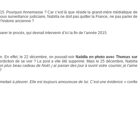
2015. Pourquoi Annemasse ? Car c’est là que réside la grand-mère médiatique de
sous surveillance judiciaire, Nabilla ne doit pas quitter la France, ne pas parler de
l’histoire ancienne ?
er le procès, qui devrait intervenir d’ici la fin de l’année 2015.
. En effet, le 22 décembre, on pouvait voir
Nabilla en photo avec Thomas sur
rdiction de se voir ? Le post a vite été supprimé. Mais le 25 décembre, Nabilla
 plus beau cadeau de Noël, j ai passer des jour à ouvrir votre courrier, je t’aime
?
mettait à pleurer. Elle est toujours amoureuse de lui. C’est une évidence
» confie