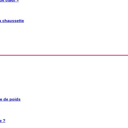
la chaussette
se de poids
e ?