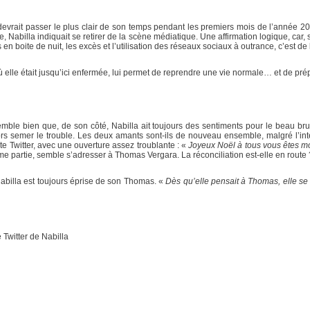
devrait passer le plus clair de son temps pendant les premiers mois de l’année 
, Nabilla indiquait se retirer de la scène médiatique. Une affirmation logique, car, 
en boite de nuit, les excès et l’utilisation des réseaux sociaux à outrance, c’est de 
 elle était jusqu’ici enfermée, lui permet de reprendre une vie normale… et de prépar
ble bien que, de son côté, Nabilla ait toujours des sentiments pour le beau brun
rs semer le trouble. Les deux amants sont-ils de nouveau ensemble, malgré l’inte
e Twitter, avec une ouverture assez troublante : «
Joyeux Noël à tous vous êtes mon
e partie, semble s’adresser à Thomas Vergara. La réconciliation est-elle en route 
Nabilla est toujours éprise de son Thomas. «
Dès qu’elle pensait à Thomas, elle se 
 Twitter de Nabilla