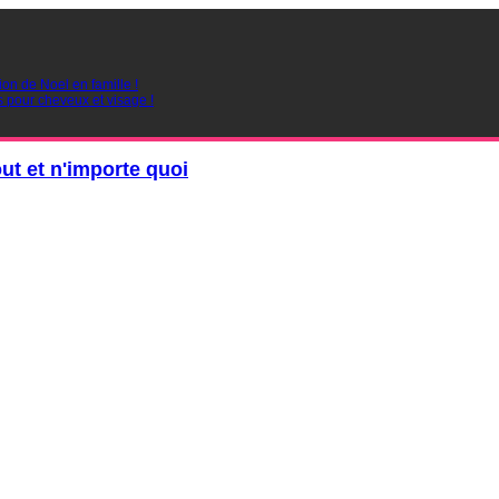
ion de Noel en famille !
s pour cheveux et visage !
out et n'importe quoi