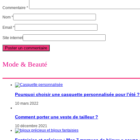
Commentaire
*
Nom
*
Email
*
Site internet
Mode & Beauté
Pourquoi choisir une casquette personnalisée pour l’été ?
10 mars 2022
Comment porter une veste de tailleur ?
10 décembre 2021
Fantaisies et précieux : Mes 7 marques de bijoux « coups