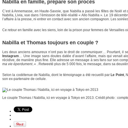
Nabilla en famille, prépare son procès
C’est à Annemasse, en Haute-Savoie, que Nabilla a passé les fêtes de Noël et 
Nabilla, Livia, vue dans l’émission de télé-réalité « Allo Nabilla ». Le 19 décembre
l’affaire à la presse, ni entrer en contact avec son ancien compagnon. Les soirées 
Ce retour en famille avec les siens, loin de la prison pour femmes de Versailles où
Nabilla et Thomas toujours en couple ?
Les deux anciens amoureux n’ont pas le droit de communiquer… Pourtant, il sem
Instagram
… Une image sans doutes datée d’avant l’affaire, mais qui venait alo
récidive, de manière plus fine. Elle adresse un message à ses fans sur son compt
ma vie éperdument..
« . Retweeté plus de 5 000 fois, le message, dans sa deuxièm
Selon la codétenue de Nabilla, dont le témoignage a été recueilli par
Le Point
, 
son ex-partenaire de cellule.
Le couple Thomas / Nabilla, ici en voyage à Tokyo en 2013. Crédit photo : compte