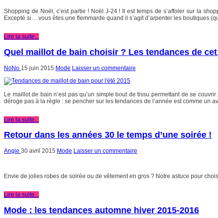
Shopping de Noël, c’est partie ! Noël J-24 ! Il est temps de s’affoler sur la shop
Excepté si… vous êtes une flemmarde quand il s’agit d’arpenter les boutiques (qua
Lire la suite...
Quel maillot de bain choisir ? Les tendances de cet
NoNo
15 juin 2015
Mode
Laisser un commentaire
Le maillot de bain n’est pas qu’un simple bout de tissu permettant de se couvrir 
déroge pas à la règle : se pencher sur les tendances de l’année est comme un ava
Lire la suite...
Retour dans les années 30 le temps d’une soirée !
Angie
30 avril 2015
Mode
Laisser un commentaire
Envie de jolies robes de soirée ou de vêtement en gros ? Notre astuce pour choi
Lire la suite...
Mode : les tendances automne hiver 2015-2016