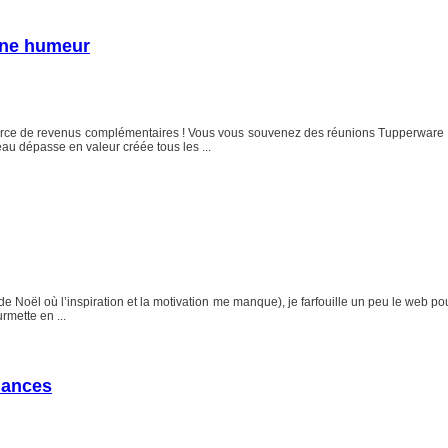
onne humeur
rce de revenus complémentaires ! Vous vous souvenez des réunions Tupperware à l
au dépasse en valeur créée tous les ...
 de Noël où l’inspiration et la motivation me manque), je farfouille un peu le web p
rmette en ...
dances