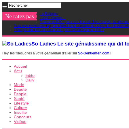
La Religion
Ne ratez pas
L’autre monde…
Tendance DIY : pour ces fêtes de fins d’année, la décorat
Pour une rentrée au top, ma sélection de crèmes de soins bio et naturelle
Pourquoi choisir une casquette personnalisée pour l’été ?
So Ladies Le site génialissime qui dit t
Hey, les filles, dites a votre
gentleman
d'aller sur
So-Gentlemen.com
!
Accueil
Actu
Edito
Daily
Mode
Beauté
People
Santé
Lifestyle
Culture
Insolite
Concours
Vidéos