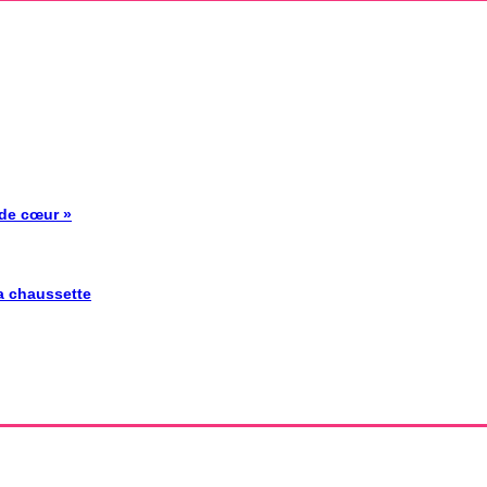
 de cœur »
la chaussette