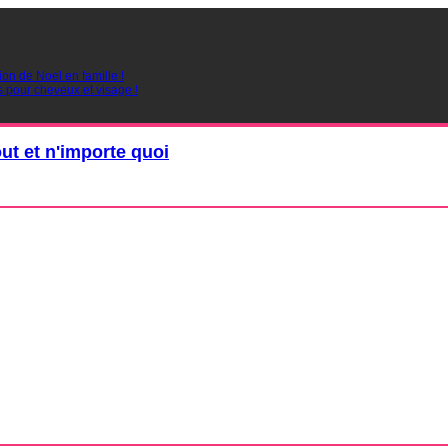
ion de Noel en famille !
s pour cheveux et visage !
out et n'importe quoi