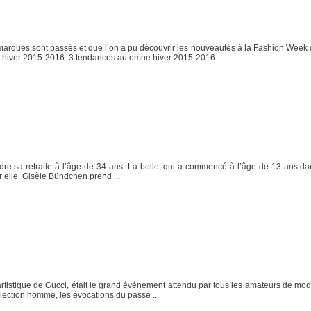
marques sont passés et que l’on a pu découvrir les nouveautés à la Fashion Week de
e hiver 2015-2016. 3 tendances automne hiver 2015-2016 ...
e sa retraite à l’âge de 34 ans. La belle, qui a commencé à l’âge de 13 ans da
r elle. Gisèle Bündchen prend ...
tistique de Gucci, était le grand événement attendu par tous les amateurs de mode
ollection homme, les évocations du passé ...