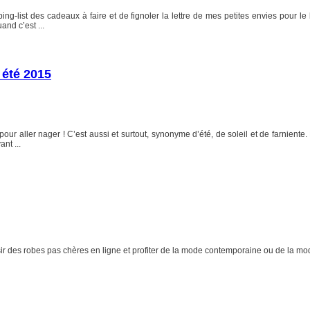
ping-list des cadeaux à faire et de fignoler la lettre de mes petites envies pour l
nd c’est ...
 été 2015
pour aller nager ! C’est aussi et surtout, synonyme d’été, de soleil et de farnien
nt ...
sir des robes pas chères en ligne et profiter de la mode contemporaine ou de la 