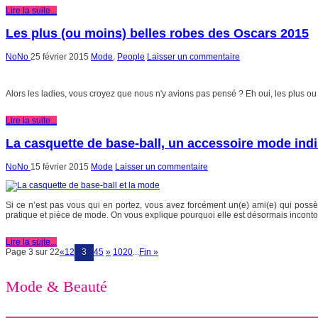
Lire la suite...
Les plus (ou moins) belles robes des Oscars 2015
NoNo
25 février 2015
Mode
,
People
Laisser un commentaire
Alors les ladies, vous croyez que nous n'y avions pas pensé ? Eh oui, les plus ou 
Lire la suite...
La casquette de base-ball, un accessoire mode ind
NoNo
15 février 2015
Mode
Laisser un commentaire
Si ce n’est pas vous qui en portez, vous avez forcément un(e) ami(e) qui possèd
pratique et pièce de mode. On vous explique pourquoi elle est désormais inconto
Lire la suite...
Page 3 sur 22
«
1
2
3
4
5
»
10
20
...
Fin »
Mode & Beauté