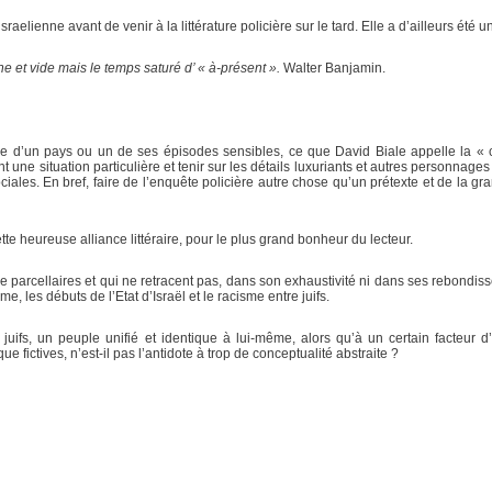
sraelienne avant de venir à la littérature policière sur le tard. Elle a d’ailleurs été
ne et vide mais le temps saturé d’ « à-présent ».
Walter Banjamin.
toire d’un pays ou un de ses épisodes sensibles, ce que David Biale appelle la « 
t une situation particulière et tenir sur les détails luxuriants et autres personnag
ciales. En bref, faire de l’enquête policière autre chose qu’un prétexte et de la g
te heureuse alliance littéraire, pour le plus grand bonheur du lecteur.
ire parcellaires et qui ne retracent pas, dans son exhaustivité ni dans ses rebo
me, les débuts de l’Etat d’Israël et le racisme entre juifs.
s juifs, un peuple unifié et identique à lui-même, alors qu’à un certain facteur d’
e fictives, n’est-il pas l’antidote à trop de conceptualité abstraite ?