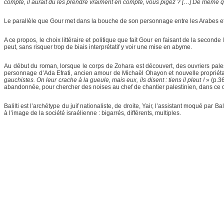
compte, il aurait du les prendre vraiment en compte, vous pigez ? […] De même q
Le parallèle que Gour met dans la bouche de son personnage entre les Arabes et le
A ce propos, le choix littéraire et politique que fait Gour en faisant de la secon
peut, sans risquer trop de biais interprétatif y voir une mise en abyme.
Au début du roman, lorsque le corps de Zohara est découvert, des ouvriers palest
personnage d’Ada Efrati, ancien amour de Michaël Ohayon et nouvelle propriétaire
gauchistes. On leur crache à la gueule, mais eux, ils disent : tiens il pleut !
» (p.36
abandonnée, pour chercher des noises au chef de chantier palestinien, dans ce q
Balilti est l’archétype du juif nationaliste, de droite, Yair, l’assistant moqué par
à l’image de la société israélienne : bigarrés, différents, multiples.