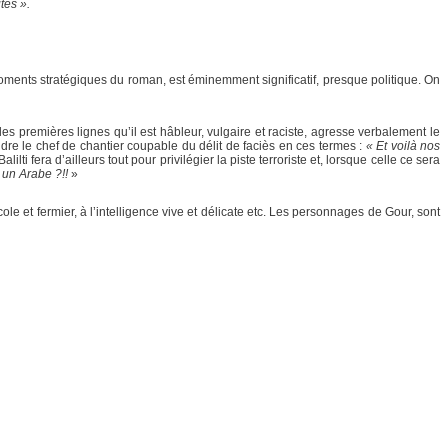
tes ».
s moments stratégiques du roman, est éminemment significatif, presque politique. On
s premières lignes qu’il est hâbleur, vulgaire et raciste, agresse verbalement le
dre le chef de chantier coupable du délit de faciès en ces termes :
« Et voilà nos
lti fera d’ailleurs tout pour privilégier la piste terroriste et, lorsque celle ce sera
 un Arabe ?!!
»
cole et fermier, à l’intelligence vive et délicate etc. Les personnages de Gour, sont