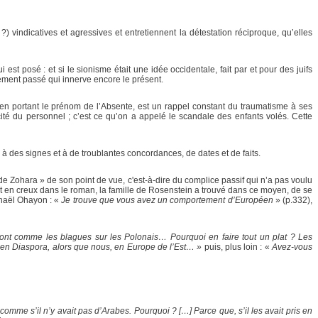
) vindicatives et agressives et entretiennent la détestation réciproque, qu’elles
t posé : et si le sionisme était une idée occidentale, fait par et pour des juifs
ement passé qui innerve encore le présent.
i, en portant le prénom de l’Absente, est un rappel constant du traumatisme à ses
ité du personnel ; c’est ce qu’on a appelé le scandale des enfants volés. Cette
e à des signes et à de troublantes concordances, de dates et de faits.
nde Zohara » de son point de vue, c'est-à-dire du complice passif qui n’a pas voulu
nt en creux dans le roman, la famille de Rosenstein a trouvé dans ce moyen, de se
chaël Ohayon : «
Je trouve que vous avez un comportement d’Européen
» (p.332),
 sont comme les blagues sur les Polonais… Pourquoi en faire tout un plat ? Les
u en Diaspora, alors que nous, en Europe de l’Est… »
puis, plus loin : «
Avez-vous
omme s’il n’y avait pas d’Arabes. Pourquoi ? […] Parce que, s’il les avait pris en