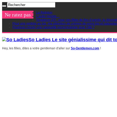
La Religion
Ne ratez pas
L’autre monde…
Tendance DIY : pour ces fêtes de fins d’année, la décorat
Pour une rentrée au top, ma sélection de crèmes de soins bio et naturelle
Pourquoi choisir une casquette personnalisée pour l’été ?
So Ladies Le site génialissime qui dit t
Hey, les filles, dites a votre
gentleman
d'aller sur
So-Gentlemen.com
!