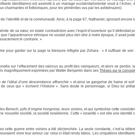
nifiants identitaires) est assimilé à un mariage occidental/oriental voué à l’éche
eux charmantes et folkloriques, pour les yéménites vus par les ashkénazes).
ns de l’identité et de la communauté. Ainsi, à la page 67, Nathaniel, ignorant enco
ménite de sa sœur, en totale contradiction avec l’esprit d’ouverture qu’il défendait p
que l’appartenance ethnique ne voulait plus rien dire à notre époque, il avait juste
t exactement le contraire.
»
mme pour garder sur la page la blessure infligée par Zohara : «
Il suffisait de vo
 fondée sur l’effacement des vaincus au profit des vainqueurs, et alors se perdre, s
cultés magnifiquement exprimées par Walter Benjamin dans ses
Thèses sur le concept 
n de l’idéal d’une descendance affranchie
» et ainsi se gargarise de haine et soif
e de ceux qui «
écrivent l’Histoire
». Sans doute le personnage, si Dieu lui prêtait 
Benech, juifs d’origine hongroise, leurs voisins, et qui symbolise cette coexistence
une nouvelle société, la société israélienne. Cette « israelité » est elle une identit
cette guerre entre voisins a été déclenchée. La seule constante, c’est la détestat
 pouvaient vivre leur amour car celui-ci était rendu tabou. Les crispations identita