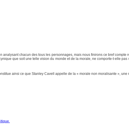
i en analysant chacun des tous les personnages, mais nous finirons ce bref compte
r cynique que soit une telle vision du monde et de la morale, ne comporte-t-elle pa
s, constitue ainsi ce que Stanley Cavell appelle de la « morale non moralisante », un
itique.