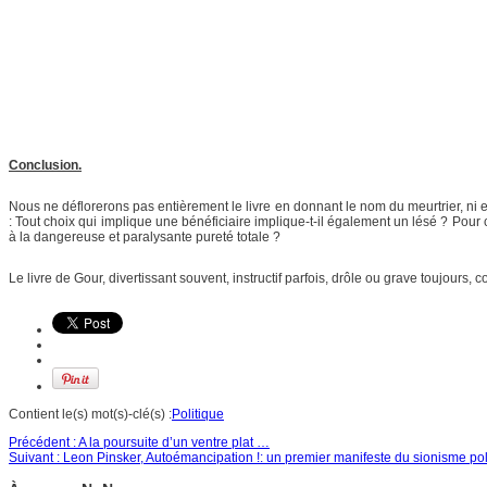
Conclusion.
Nous ne déflorerons pas entièrement le livre en donnant le nom du meurtrier, n
: Tout choix qui implique une bénéficiaire implique-t-il également un lésé ? Pou
à la dangereuse et paralysante pureté totale ?
Le livre de Gour, divertissant souvent, instructif parfois, drôle ou grave toujour
Contient le(s) mot(s)-clé(s) :
Politique
Précédent :
A la poursuite d’un ventre plat …
Suivant :
Leon Pinsker, Autoémancipation !: un premier manifeste du sionisme pol