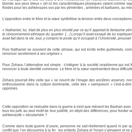
blonde aux yeux bleus » (et ici les caractéristiques physiques valent comme sig
froides pour les ashkénazes vus par les yéménites ; arriérées et barbares, au mi
L’opposition entre le frère et la sœur synthétise la tension entre deux conceptio
«
Nathaniel, lui, était de plus en plus révolté par ce qu’il appelait le fantasme yé
le cloisonnement ethnique du quartier. […] Lorsqu’il avait essayé de lui expliquer 
avait fait dans la vie, tout, y compris le poste qu’il occupait à l’Université, prouvai
Puis Nathaniel se souvient de cette phrase, qui est écrite entre guillemets, co
renoncer servilement à ses origines »
Pour Zohara, l’alternative est simple : s’intégrer à la société israélienne qui est
renoncer à toute identité commune. Le frère et la sœur représentent deux diffi
Zohara pourrait être celle qui «
se nourrit de l’image des ancêtres asservis, no
enthousiasme dans la culture dominante, celle des «
vainqueurs
» c'est-à-dir
opprimés.
Cette opposition se redouble dans la guerre à mort que mènent les Bashari avec les 
tous les juifs au seul motif de leur judéité, en dépit des différences, pour fonder 
ashkenazité » sécularisée ?
Comme dans toute guerre d’usure, personne ne sait réellement quand ni par quoi 
conflit que l’on découvrira à la fin : les enfants Zohara et Yoram s’aimaient et ne