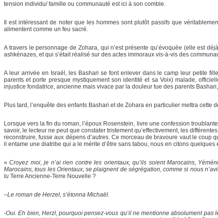
tension individu/ famille ou communauté est ici à son comble.
Il est intéressant de noter que les hommes sont plutôt passifs que véritablement
alimentent comme un feu sacré.
A travers le personnage de Zohara, qui n’est présente qu’évoquée (elle est déjà 
ashkénazes, et qui s’était réalisé sur des actes immoraux vis-à-vis des communau
A leur arrivée en Israël, les Bashari se font enlever dans le camp leur petite f
parents et porte presque mystiquement son identité et sa Voix) malade, officie
injustice fondatrice, ancienne mais vivace par la douleur tue des parents Bashari,
Plus tard, l’enquête des enfants Bashari et de Zohara en particulier mettra cette d
Lorsque vers la fin du roman, l’époux Rosenstein, livre une confession troublante 
savoir, le lecteur ne peut que constater tristement qu’effectivement, les différ
reconstruire, fusse aux dépens d’autres. Ce morceau de bravoure vaut le coup 
il entame une diatribe qui a le mérite d’être sans tabou, nous en citons quelques e
«
Croyez moi, je n’ai rien contre les orientaux, qu’ils soient Marocains, Yém
Marocains, tous les Orientaux, se plaignent de ségrégation, comme si nous n’avi
lu
Terre Ancienne-Terre Nouvelle ?
–
Le roman de Herzel, s’étonna Michaël.
-Oui. Eh bien, Herzl, pourquoi pensez-vous qu’il ne mentionne absolument pas les 