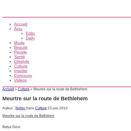
Accueil
Actu
Edito
Daily
Mode
Beauté
People
Santé
Lifestyle
Culture
Insolite
Concours
Vidéos
Accueil
»
Culture
»
Meurtre sur la route de Bethlehem
Meurtre sur la route de Bethlehem
Auteur :
NoNo
Dans
Culture
15 juin 2010
Meurtre sur la route de Bethléem
Batya Gour.