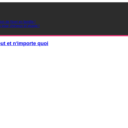
ion de Noel en famille !
s pour cheveux et visage !
out et n'importe quoi