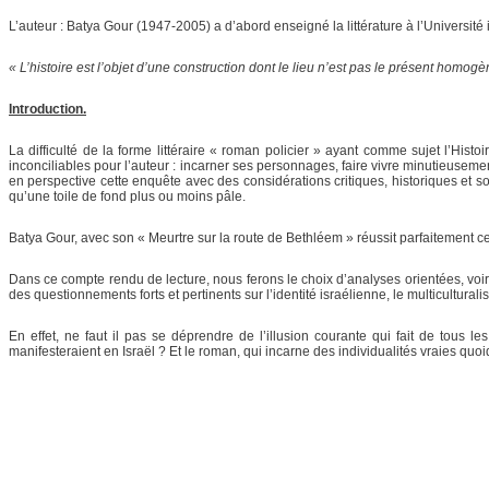
L’auteur : Batya Gour (1947-2005) a d’abord enseigné la littérature à l’Université i
« L’histoire est l’objet d’une construction dont le lieu n’est pas le présent homogè
Introduction.
La difficulté de la forme littéraire « roman policier » ayant comme sujet l’His
inconciliables pour l’auteur : incarner ses personnages, faire vivre minutieusemen
en perspective cette enquête avec des considérations critiques, historiques et so
qu’une toile de fond plus ou moins pâle.
Batya Gour, avec son « Meurtre sur la route de Bethléem » réussit parfaitement cet
Dans ce compte rendu de lecture, nous ferons le choix d’analyses orientées, vo
des questionnements forts et pertinents sur l’identité israélienne, le multiculturalis
En effet, ne faut il pas se déprendre de l’illusion courante qui fait de tous le
manifesteraient en Israël ? Et le roman, qui incarne des individualités vraies quoiqu