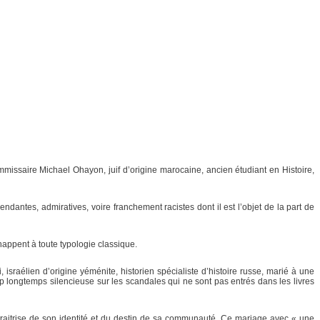
missaire Michael Ohayon, juif d’origine marocaine, ancien étudiant en Histoire,
endantes, admiratives, voire franchement racistes dont il est l’objet de la part de
appent à toute typologie classique.
sraélien d’origine yéménite, historien spécialiste d’histoire russe, marié à une
trop longtemps silencieuse sur les scandales qui ne sont pas entrés dans les livres
e traitrise de son identité et du destin de sa communauté. Ce mariage avec « une