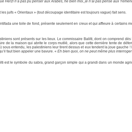
ue Herzl n’a pas pu penser aux Arabes, hé bien moi, je n’ai pas pensé aux Yéméni
s juifs « Orientaux » (tout découpage identitaire est toujours vague) fait sens.
de Intifada une toile de fond, présente seulement en creux et qui affleure à certain
iniens sont présents sur les lieux. Le commissaire Balilti, dont on comprend dès le
 de la maison qui abrite le corps mutilé, alors que cette dernière tente de défen
) sous entendu, les palestiniens leur tirent dessus et eux tendent la joue gauche ! Bali
u’il faut bien appeler une bavure. «
Eh bien quoi, on ne peut même plus interroger
 Balilti est le symbole du sabra, grand garçon simple qui a grandi dans un monde agri