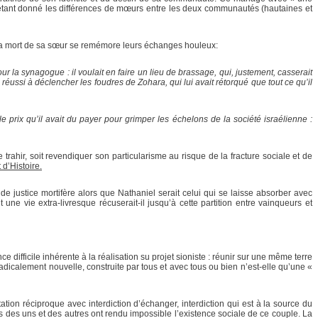
c, étant donné les différences de mœurs entre les deux communautés (hautaines et
re la mort de sa sœur se remémore leurs échanges houleux:
our la synagogue : il voulait en faire un lieu de brassage, qui, justement, casserait
 réussi à déclencher les foudres de Zohara, qui lui avait rétorqué que tout ce qu’il
ir le prix qu’il avait du payer pour grimper les échelons de la société israélienne :
e trahir, soit revendiquer son particularisme au risque de la fracture sociale et de
d’Histoire.
 de justice mortifère alors que Nathaniel serait celui qui se laisse absorber avec
une vie extra-livresque récuserait-il jusqu’à cette partition entre vainqueurs et
 difficile inhérente à la réalisation su projet sioniste : réunir sur une même terre
é radicalement nouvelle, construite par tous et avec tous ou bien n’est-elle qu’une «
ion réciproque avec interdiction d’échanger, interdiction qui est à la source du
ires des uns et des autres ont rendu impossible l’existence sociale de ce couple. La