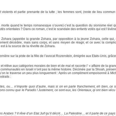
 violents et partie prenante de la lutte ; les femmes sont, (reste de lieu commun ?
morte quand le temps romanesque s’ouvre) c’est la question du sionisme réel qui es
tés orientales ? Dans ce roman, c’est le scandale des enfants volés qui est l’évèn
ille Zohara (appelée la grande Zohara, par opposition à la jeune Zohara, celle qu
llement décédée, mais sans corps, et sans moyen de réagir, et ce avec la complic
 est à la source de la révolte de Zohara.
ernière sur la piste de la fille de l’avocat Rozenstein, émigrée aux Etats-Unis, grâc
et rétive aux catégories morales de bien et de mal et raconte l’ « affaire de la gra
entes communautés en Israël n’ont pas la même histoire. Décimée par la Shoah, prése
qu’on le traverse un peu plus longuement : Après un compliment empoisonné à Mi
xtraits :
énites, ou… n’importe quoi d’autre, mais si on en parle franchement, eh bien, ce
ons connu que le Paradis ! Justement, ce sont eux, les Orientaux, qi ont bien véc
Arabes ? Il rêve d’un Etat Juif qu’il décrit… La Palestine… et il parle de ce pays c