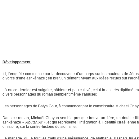
Développement.
Ici, l'enquête commence par la découverte d’un corps sur les hauteurs de Jérus
divorcé d’une ashkénaze ; en bref, un démenti vivant aux idées reçues sur l’archét
Là ou ce dernier est vulgaire, hâbleur et peu cultivé, celui-là est très diplômé, 
divers personnages du roman semblent même l’amuser.
Les personnages de Batya Gour, à commencer par le commissaire Michael Ohayon, 
Dans ce roman, Michaël Ohayon semble presque trouve un frère, un double littéra
ashkénaze «
kibutznikit
», et qui représente l’intégration à l’identité israélienn
d’histoire, sur la contre-histoire du sionisme.
Le mariage, qui a tout les traits d’une mésalliance, de Nathaniel Bashari, lui 