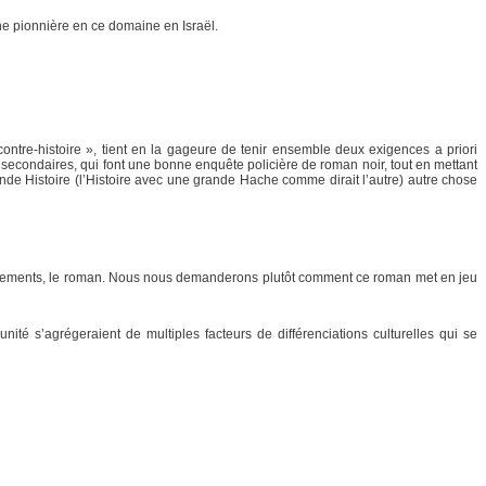
 une pionnière en ce domaine en Israël.
contre-histoire », tient en la gageure de tenir ensemble deux exigences a priori
es secondaires, qui font une bonne enquête policière de roman noir, tout en mettant
rande Histoire (l’Histoire avec une grande Hache comme dirait l’autre) autre chose
ndissements, le roman. Nous nous demanderons plutôt comment ce roman met en jeu
unité s’agrégeraient de multiples facteurs de différenciations culturelles qui se