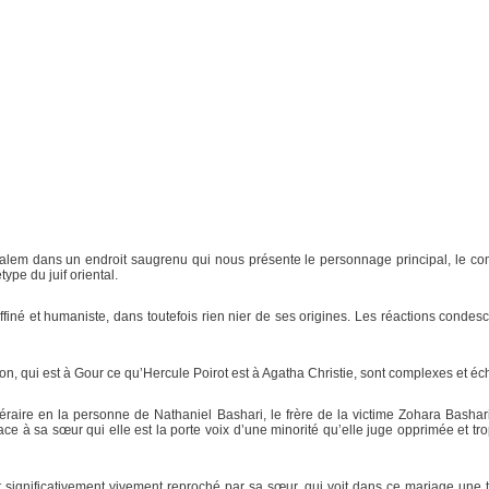
alem dans un endroit saugrenu qui nous présente le personnage principal, le com
ype du juif oriental.
raffiné et humaniste, dans toutefois rien nier de ses origines. Les réactions condesc
qui est à Gour ce qu’Hercule Poirot est à Agatha Christie, sont complexes et éch
ire en la personne de Nathaniel Bashari, le frère de la victime Zohara Bashari, i
e face à sa sœur qui elle est la porte voix d’une minorité qu’elle juge opprimée et 
est significativement vivement reproché par sa sœur, qui voit dans ce mariage un