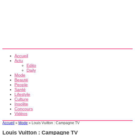
Accueil
Actu
Edito
Daily
Mode
Beauté
People
Santé
Lifestyle
Culture
Insolite
Concours
Vidéos
Accueil
»
Mode
»
Louis Vuitton : Campagne TV
Louis Vuitton : Campagne TV