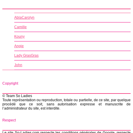
AblaCarolyn
Camille
Kouny
Angie
Lady GrasGras
John
Copyright
© Team So Ladies
Toute représentation ou reproduction, totale ou partielle, de ce site, par quelque
procédé que ce soit, sans autorisation expresse et manuscrite de
l’administrateur du site, est interdite.
Respect
Le site So-Ladies.com respecte les conditions générales de Google, respecte