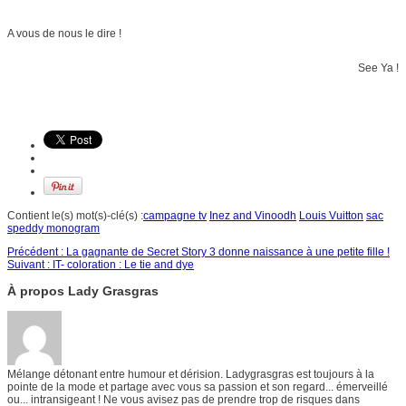
A vous de nous le dire !
See Ya !
Contient le(s) mot(s)-clé(s) :
campagne tv
Inez and Vinoodh
Louis Vuitton
sac
speddy monogram
Précédent :
La gagnante de Secret Story 3 donne naissance à une petite fille !
Suivant :
IT- coloration : Le tie and dye
À propos Lady Grasgras
Mélange détonant entre humour et dérision. Ladygrasgras est toujours à la
pointe de la mode et partage avec vous sa passion et son regard... émerveillé
ou... intransigeant ! Ne vous avisez pas de prendre trop de risques dans