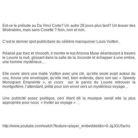
Est-ce le prélude au Da Vinci Code? Un autre 28 jours plus tard? Un teaser des
Misérables, mais sans Cosette ? Non, non et non.
C’est le dernier spot publicitaire du célèbre maroquinier Louis Vuitton.
Réalisé par Inez et Vinoodh, il montre le top Arizona Muse déambulant à travers
le Louvre la nuit, glissant dans la salle de la Joconde et échapper à une ombre,
une homme mystérieux…
Elle ouvre alors une malle Vuitton avec une clé, qu’elle seule avait autour du
cou, trouve une enveloppe, qu’elle met, bien entendu, dans son sac « Speedy
Monogram Empreinte », et cours sur le parvis du Louvre retrouver la
montgolfière, l’attendant, prête pour son envol vers un mystérieux voyage…
Une publicité assez poétique, ceci étant dit la musique serait elle la plus
appropriée pour nous » inviter au voyage » …
http://www.youtube.com/watch?feature=player_embedded&v=0-JgJGU5wXo