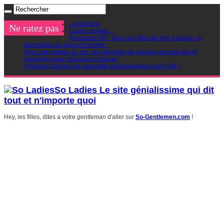
La Religion
Ne ratez pas
L’autre monde…
Tendance DIY : pour ces fêtes de fins d’année, la
décoration de Noel en famille !
Pour une rentrée au top, ma sélection de crèmes de soins bio et
naturelles pour cheveux et visage !
Pourquoi choisir une casquette personnalisée pour l’été ?
So Ladies Le site génialissime qui dit
tout et n'importe quoi
Hey, les filles, dites a votre
gentleman
d'aller sur
So-Gentlemen.com
!