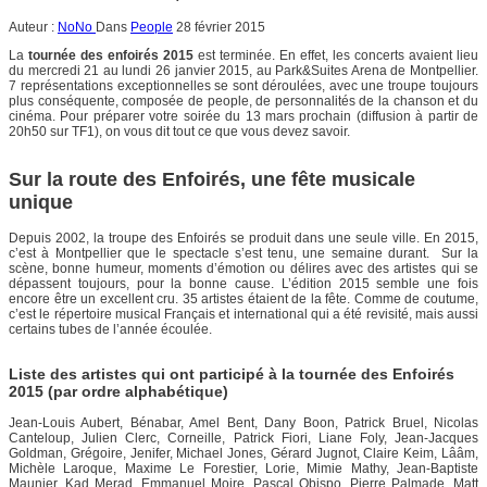
Auteur :
NoNo
Dans
People
28 février 2015
La
tournée des enfoirés 2015
est terminée. En effet, les concerts avaient lieu
du mercredi 21 au lundi 26 janvier 2015, au Park&Suites Arena de Montpellier.
7 représentations exceptionnelles se sont déroulées, avec une troupe toujours
plus conséquente, composée de people, de personnalités de la chanson et du
cinéma. Pour préparer votre soirée du 13 mars prochain (diffusion à partir de
20h50 sur TF1), on vous dit tout ce que vous devez savoir.
Sur la route des Enfoirés, une fête musicale
unique
Depuis 2002, la troupe des Enfoirés se produit dans une seule ville. En 2015,
c’est à Montpellier que le spectacle s’est tenu, une semaine durant. Sur la
scène, bonne humeur, moments d’émotion ou délires avec des artistes qui se
dépassent toujours, pour la bonne cause. L’édition 2015 semble une fois
encore être un excellent cru. 35 artistes étaient de la fête. Comme de coutume,
c’est le répertoire musical Français et international qui a été revisité, mais aussi
certains tubes de l’année écoulée.
Liste des artistes qui ont participé à la tournée des Enfoirés
2015 (par ordre alphabétique)
Jean-Louis Aubert, Bénabar, Amel Bent, Dany Boon, Patrick Bruel, Nicolas
Canteloup, Julien Clerc, Corneille, Patrick Fiori, Liane Foly, Jean-Jacques
Goldman, Grégoire, Jenifer, Michael Jones, Gérard Jugnot, Claire Keim, Lââm,
Michèle Laroque, Maxime Le Forestier, Lorie, Mimie Mathy, Jean-Baptiste
Maunier, Kad Merad, Emmanuel Moire, Pascal Obispo, Pierre Palmade, Matt