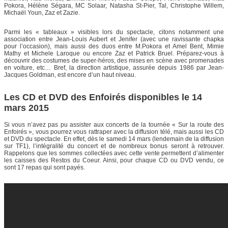
Pokora, Hélène Ségara, MC Solaar, Natasha St-Pier, Tal, Christophe Willem,
Michaël Youn, Zaz et Zazie.
Parmi les « tableaux » visibles lors du spectacle, citons notamment une
association entre Jean-Louis Aubert et Jenifer (avec une ravissante chapka
pour l’occasion), mais aussi des duos entre M.Pokora et Amel Bent, Mimie
Mathy et Michele Laroque ou encore Zaz et Patrick Bruel. Préparez-vous à
découvrir des costumes de super-héros, des mises en scène avec promenades
en voiture, etc… Bref, la direction artistique, assurée depuis 1986 par Jean-
Jacques Goldman, est encore d’un haut niveau.
Les CD et DVD des Enfoirés disponibles le 14
mars 2015
Si vous n’avez pas pu assister aux concerts de la tournée « Sur la route des
Enfoirés », vous pourrez vous rattraper avec la diffusion télé, mais aussi les CD
et DVD du spectacle. En effet, dès le samedi 14 mars (lendemain de la diffusion
sur TF1), l’intégralité du concert et de nombreux bonus seront à retrouver.
Rappelons que les sommes collectées avec cette vente permettent d’alimenter
les caisses des Restos du Coeur. Ainsi, pour chaque CD ou DVD vendu, ce
sont 17 repas qui sont payés.