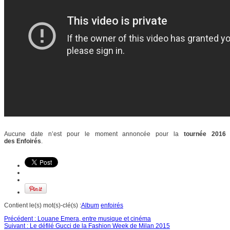
Aucune date n’est pour le moment annoncée pour la
tournée 2016
des Enfoirés
.
Contient le(s) mot(s)-clé(s) :
Album
enfoirés
Précédent :
Louane Emera, entre musique et cinéma
Suivant :
Le défilé Gucci de la Fashion Week de Milan 2015