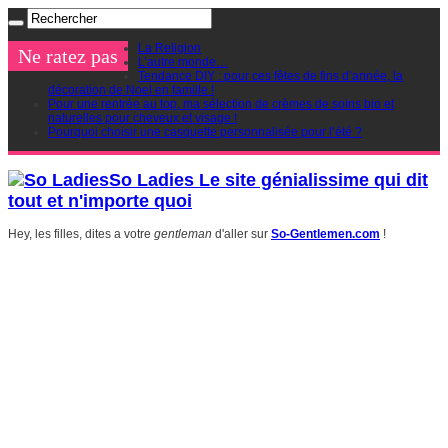
La Religion
Ne ratez pas
L’autre monde…
Tendance DIY : pour ces fêtes de fins d’année, la
décoration de Noel en famille !
Pour une rentrée au top, ma sélection de crèmes de soins bio et
naturelles pour cheveux et visage !
Pourquoi choisir une casquette personnalisée pour l’été ?
So Ladies Le site génialissime qui dit
tout et n'importe quoi
Hey, les filles, dites a votre
gentleman
d'aller sur
So-Gentlemen.com
!