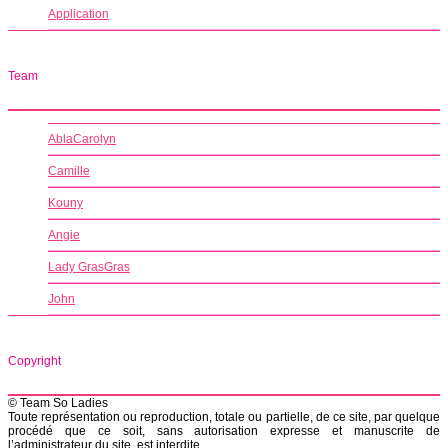
Application
Team
AblaCarolyn
Camille
Kouny
Angie
Lady GrasGras
John
Copyright
© Team So Ladies
Toute représentation ou reproduction, totale ou partielle, de ce site, par quelque
procédé que ce soit, sans autorisation expresse et manuscrite de
l’administrateur du site, est interdite.