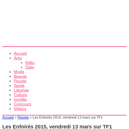
Accueil
Actu
Edito
Daily
Mode
Beauté
People
Santé
Lifestyle
Culture
Insolite
Concours
Vidéos
Accueil
»
People
»
Les Enfoirés 2015, vendredi 13 mars sur TF1
Les Enfoirés 2015, vendredi 13 mars sur TF1