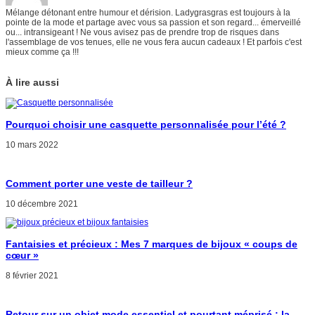
Mélange détonant entre humour et dérision. Ladygrasgras est toujours à la
pointe de la mode et partage avec vous sa passion et son regard... émerveillé
ou... intransigeant ! Ne vous avisez pas de prendre trop de risques dans
l'assemblage de vos tenues, elle ne vous fera aucun cadeaux ! Et parfois c'est
mieux comme ça !!!
À lire aussi
Pourquoi choisir une casquette personnalisée pour l’été ?
10 mars 2022
Comment porter une veste de tailleur ?
10 décembre 2021
Fantaisies et précieux : Mes 7 marques de bijoux « coups de
cœur »
8 février 2021
Retour sur un objet mode essentiel et pourtant méprisé : la