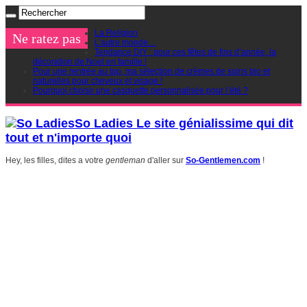
La Religion
Ne ratez pas
L’autre monde…
Tendance DIY : pour ces fêtes de fins d’année, la
décoration de Noel en famille !
Pour une rentrée au top, ma sélection de crèmes de soins bio et
naturelles pour cheveux et visage !
Pourquoi choisir une casquette personnalisée pour l’été ?
So Ladies Le site génialissime qui dit
tout et n'importe quoi
Hey, les filles, dites a votre
gentleman
d'aller sur
So-Gentlemen.com
!