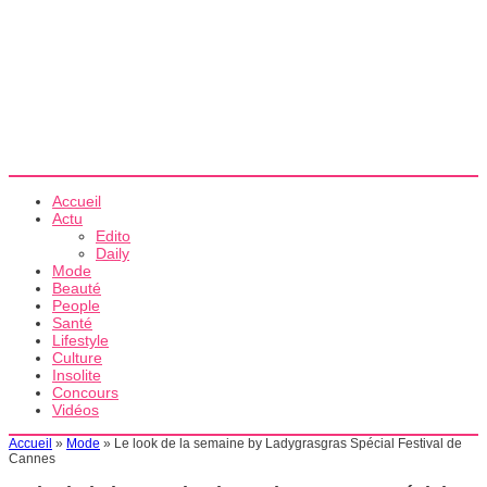
Accueil
Actu
Edito
Daily
Mode
Beauté
People
Santé
Lifestyle
Culture
Insolite
Concours
Vidéos
Accueil
»
Mode
»
Le look de la semaine by Ladygrasgras Spécial Festival de
Cannes