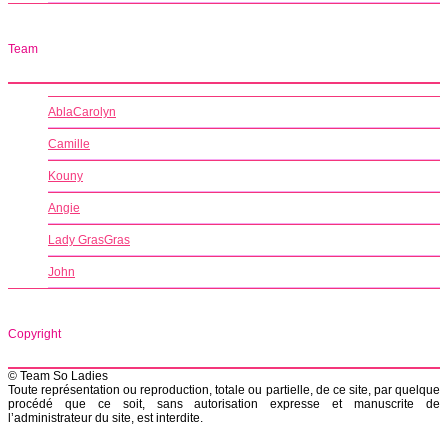
Team
AblaCarolyn
Camille
Kouny
Angie
Lady GrasGras
John
Copyright
© Team So Ladies
Toute représentation ou reproduction, totale ou partielle, de ce site, par quelque
procédé que ce soit, sans autorisation expresse et manuscrite de
l’administrateur du site, est interdite.