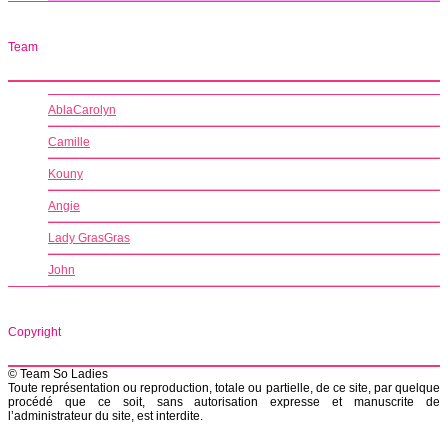
Team
AblaCarolyn
Camille
Kouny
Angie
Lady GrasGras
John
Copyright
© Team So Ladies
Toute représentation ou reproduction, totale ou partielle, de ce site, par quelque
procédé que ce soit, sans autorisation expresse et manuscrite de
l’administrateur du site, est interdite.