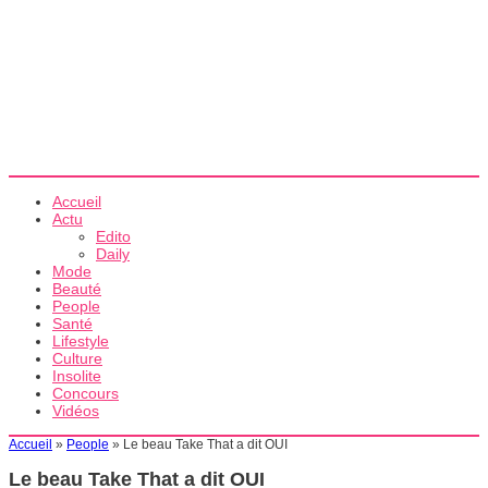
Accueil
Actu
Edito
Daily
Mode
Beauté
People
Santé
Lifestyle
Culture
Insolite
Concours
Vidéos
Accueil
»
People
»
Le beau Take That a dit OUI
Le beau Take That a dit OUI