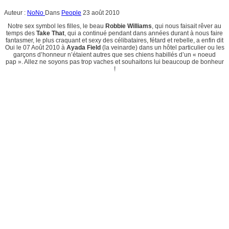
Auteur :
NoNo
Dans
People
23 août 2010
Notre sex symbol les filles, le beau
Robbie Williams
, qui nous faisait rêver au
temps des
Take That
, qui a continué pendant dans années durant à nous faire
fantasmer, le plus craquant et sexy des célibataires, fétard et rebelle, a enfin dit
Oui le 07 Août 2010 à
Ayada Field
(la veinarde) dans un hôtel particulier ou les
garçons d’honneur n’étaient autres que ses chiens habillés d’un « noeud
pap ». Allez ne soyons pas trop vaches et souhaitons lui beaucoup de bonheur
!