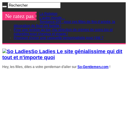
La Religion
Ne ratez pas
L’autre monde…
Tendance DIY : pour ces fêtes de fins d’année, la
décoration de Noel en famille !
Pour une rentrée au top, ma sélection de crèmes de soins bio et
naturelles pour cheveux et visage !
Pourquoi choisir une casquette personnalisée pour l’été ?
So Ladies Le site génialissime qui dit
tout et n'importe quoi
Hey, les filles, dites a votre
gentleman
d'aller sur
So-Gentlemen.com
!