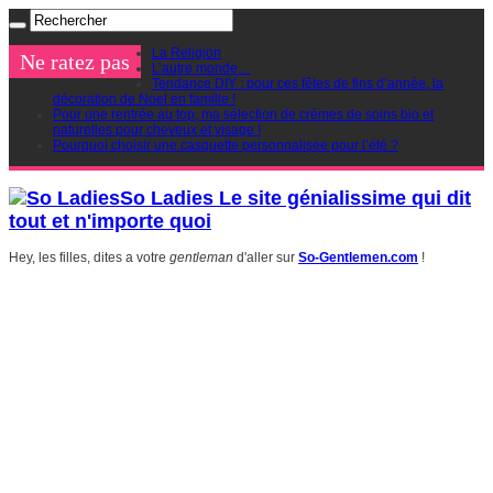
La Religion
Ne ratez pas
L’autre monde…
Tendance DIY : pour ces fêtes de fins d’année, la
décoration de Noel en famille !
Pour une rentrée au top, ma sélection de crèmes de soins bio et
naturelles pour cheveux et visage !
Pourquoi choisir une casquette personnalisée pour l’été ?
So Ladies Le site génialissime qui dit
tout et n'importe quoi
Hey, les filles, dites a votre
gentleman
d'aller sur
So-Gentlemen.com
!