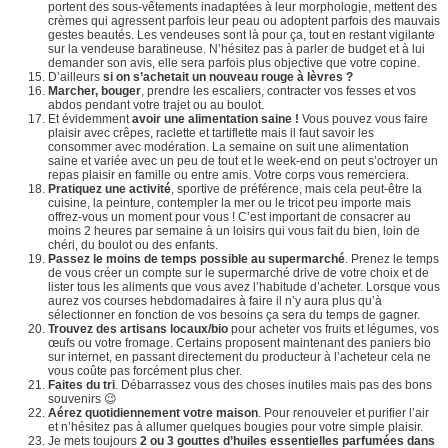
portent des sous-vêtements inadaptées à leur morphologie, mettent des
crèmes qui agressent parfois leur peau ou adoptent parfois des mauvais
gestes beautés. Les vendeuses sont là pour ça, tout en restant vigilante
sur la vendeuse baratineuse. N’hésitez pas à parler de budget et à lui
demander son avis, elle sera parfois plus objective que votre copine.
D’ailleurs
si on s’achetait un nouveau rouge à lèvres ?
Marcher, bouger
, prendre les escaliers, contracter vos fesses et vos
abdos pendant votre trajet ou au boulot.
Et évidemment
avoir une alimentation saine !
Vous pouvez vous faire
plaisir avec crêpes, raclette et tartiflette mais il faut savoir les
consommer avec modération. La semaine on suit une alimentation
saine et variée avec un peu de tout et le week-end on peut s’octroyer un
repas plaisir en famille ou entre amis. Votre corps vous remerciera.
Pratiquez une activité
, sportive de préférence, mais cela peut-être la
cuisine, la peinture, contempler la mer ou le tricot peu importe mais
offrez-vous un moment pour vous ! C’est important de consacrer au
moins 2 heures par semaine à un loisirs qui vous fait du bien, loin de
chéri, du boulot ou des enfants.
Passez le moins de temps possible au supermarché
. Prenez le temps
de vous créer un compte sur le supermarché drive de votre choix et de
lister tous les aliments que vous avez l’habitude d’acheter. Lorsque vous
aurez vos courses hebdomadaires à faire il n’y aura plus qu’à
sélectionner en fonction de vos besoins ça sera du temps de gagner.
Trouvez des artisans locaux/bio
pour acheter vos fruits et légumes, vos
œufs ou votre fromage. Certains proposent maintenant des paniers bio
sur internet, en passant directement du producteur à l’acheteur cela ne
vous coûte pas forcément plus cher.
Faites du tri
. Débarrassez vous des choses inutiles mais pas des bons
souvenirs 😉
Aérez quotidiennement votre maison
. Pour renouveler et purifier l’air
et n’hésitez pas à allumer quelques bougies pour votre simple plaisir.
Je mets toujours
2 ou 3 gouttes d’huiles essentielles parfumées dans