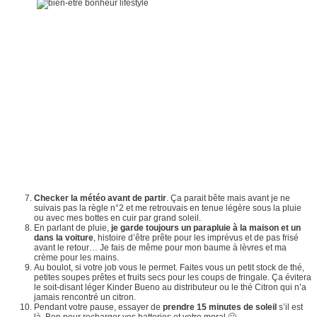
Checker la météo avant de partir
. Ça parait bête mais avant je ne
suivais pas la règle n°2 et me retrouvais en tenue légère sous la pluie
ou avec mes bottes en cuir par grand soleil.
En parlant de pluie,
je garde toujours un parapluie à la maison et un
dans la voiture
, histoire d’être prête pour les imprévus et de pas frisé
avant le retour… Je fais de même pour mon baume à lèvres et ma
crème pour les mains.
Au boulot, si votre job vous le permet. Faites vous un petit stock de thé,
petites soupes prêtes et fruits secs pour les coups de fringale. Ça évitera
le soit-disant léger Kinder Bueno au distributeur ou le thé Citron qui n’a
jamais rencontré un citron.
Pendant votre pause, essayer de
prendre 15 minutes de soleil
s’il est
là. Bon pour recharger vos batteries et votre moral 🙂