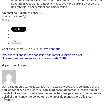
administratives dont j’ai besoin etc. Je vous recommande d’ailleurs une
super appli Google qui s’appelle Keep, avec des
posts-it
de couleur et
des rappels, à consommer sans modération !
A bientôt pour d’autres conseils !
Kiss les L@dies 😉
Angie
Contient le(s) mot(s)-clé(s) :
bien être
bonheur
Précédent :
Fitness : nos conseils pour garder la forme en hiver
Suivant :
Les tendances mode printemps-été 2016
À propos Angie
Sur le site depuis sa restructuration en septembre 2011, elle se dit que si elle
peut apporter son grain de folie, son imagination débordante, et son humour
décalé tout en vivant une belle expérience, ben faut pas hésiter ! So Ladies se
doit d’être un concentré de toutes les femmes du monde alors elle s’est
dévouée !