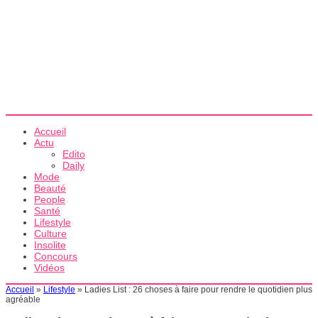
Accueil
Actu
Edito
Daily
Mode
Beauté
People
Santé
Lifestyle
Culture
Insolite
Concours
Vidéos
Accueil
»
Lifestyle
»
Ladies List : 26 choses à faire pour rendre le quotidien plus
agréable