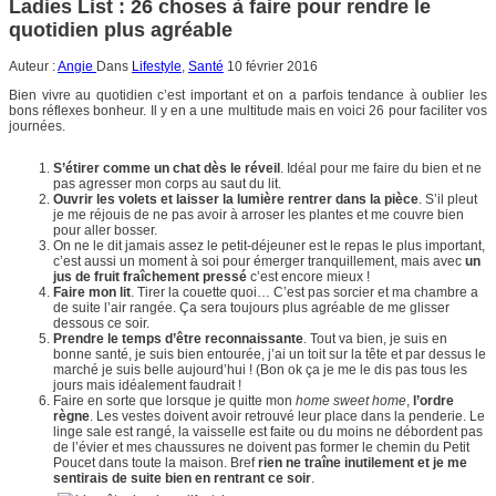
Ladies List : 26 choses à faire pour rendre le
quotidien plus agréable
Auteur :
Angie
Dans
Lifestyle
,
Santé
10 février 2016
Bien vivre au quotidien c’est important et on a parfois tendance à oublier les
bons réflexes bonheur. Il y en a une multitude mais en voici 26 pour faciliter vos
journées.
S’étirer comme un chat dès le réveil
. Idéal pour me faire du bien et ne
pas agresser mon corps au saut du lit.
Ouvrir les volets et laisser la lumière rentrer dans la pièce
. S’il pleut
je me réjouis de ne pas avoir à arroser les plantes et me couvre bien
pour aller bosser.
On ne le dit jamais assez le petit-déjeuner est le repas le plus important,
c’est aussi un moment à soi pour émerger tranquillement, mais avec
un
jus de fruit fraîchement pressé
c’est encore mieux !
Faire mon lit
. Tirer la couette quoi… C’est pas sorcier et ma chambre a
de suite l’air rangée. Ça sera toujours plus agréable de me glisser
dessous ce soir.
Prendre le temps d’être reconnaissante
. Tout va bien, je suis en
bonne santé, je suis bien entourée, j’ai un toit sur la tête et par dessus le
marché je suis belle aujourd’hui ! (Bon ok ça je me le dis pas tous les
jours mais idéalement faudrait !
Faire en sorte que lorsque je quitte mon
home sweet home
,
l’ordre
règne
. Les vestes doivent avoir retrouvé leur place dans la penderie. Le
linge sale est rangé, la vaisselle est faite ou du moins ne débordent pas
de l’évier et mes chaussures ne doivent pas former le chemin du Petit
Poucet dans toute la maison. Bref
rien ne traîne inutilement et je me
sentirais de suite bien en rentrant ce soir
.