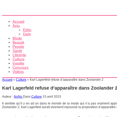
Accueil
Actu
Edito
Daily
Mode
Beauté
People
Santé
Lifestyle
Culture
Insolite
Concours
Vidéos
Accueil
»
Culture
»
Karl Lagerfeld refuse d’apparaître dans Zoolander 2
Karl Lagerfeld refuse d’apparaître dans Zoolander 
Auteur :
NoNo
Dans
Culture
15 avril 2015
Il semble qu’il y en ait un dans le monde de la mode qui n’a pas vraiment appr
Zoolander 2, Karl Lagerfeld aurait vivement repoussé la proposition d’apparaître 