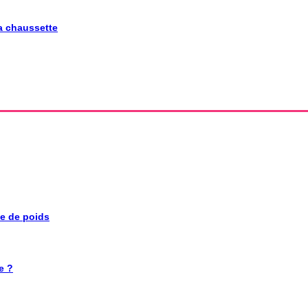
la chaussette
se de poids
e ?