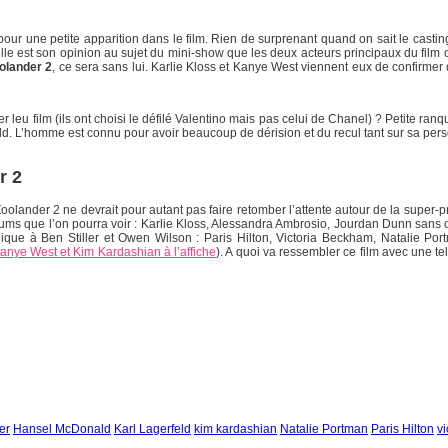
ur une petite apparition dans le film. Rien de surprenant quand on sait le casting
elle est son opinion au sujet du mini-show que les deux acteurs principaux du film 
olander 2
, ce sera sans lui. Karlie Kloss et Kanye West viennent eux de confirme
eu film (ils ont choisi le défilé Valentino mais pas celui de Chanel) ? Petite r
ld. L’homme est connu pour avoir beaucoup de dérision et du recul tant sur sa perso
r 2
Zoolander 2 ne devrait pour autant pas faire retomber l’attente autour de la super
iums que l’on pourra voir : Karlie Kloss, Alessandra Ambrosio, Jourdan Dunn san
lique à Ben Stiller et Owen Wilson :
Paris Hilton, Victoria Beckham, Natalie Po
anye West et Kim Kardashian à l’affiche
). A quoi va ressembler ce film avec une t
er
Hansel McDonald
Karl Lagerfeld
kim kardashian
Natalie Portman
Paris Hilton
v