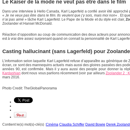
Le Kaiser de la mode ne veut pas être dans le film
Dans une interview à Hello Canada, Karl Lagerfeld a confié avoir été approché po
«
Je ne veux pas être dans le film. Ils veulent que j’y sois, mais moi non
« . Et qu
n’ai pas aimé
» lâche Karl Lagerfeld. Le Pape de la Mode et du style est clair,
Zo
Zoolander et Hansel McDonald.
Réaction d’opposition au coup de communication des deux acteurs pour annoncer l
est à vrai dire assez surprenant quand on connait la personnalité de Karl Lagerfe
Casting hallucinant (sans Lagerfeld) pour Zoolande
L’information selon laquelle Karl Lagerfeld refuse d’apparaître au générique de 
écran, ce sont des mannequins actuels mais aussi des gloires passées des pod
années 90, est confirmée. Mais il y aura aussi des people pour donner la rép
Kardashian
dont nous vous parlions récemment (voir par ailleurs
Zoolander 2 : K
mars 2016.
Photo Credit: TheGlobalPanorama
Contient le(s) mot(s)-clé(s) :
Cinéma
Claudia Schiffer
David Bowie
Derek Zooland