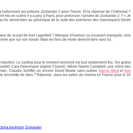
 hallucinant qui entoure Zoolander 2 pour l’heure. Et la réponse de l’intéressé ?
ont mis en scène il y a peu à Paris, pour annoncer l’arrivée de Zoolander 2 ? «
Je
r qu’ils seront bien au générique de la suite des aventures des mannequins Derek
anqueur de la part de Karl Lagerfeld ? Manque d’humour ou occasion manquée, cela
nne que sur son travail. Mais les fans de mode devront faire sans lui.
-production. Le casting pour le moment annoncé est tout simplement fou. Sur grand
s oublier Cara Delevingne (égérie Chanel). Même Naomi Campbell, une icône des
rtman, Claudia Schiffer ou encore
David Bowie sans oublier
Kanye West
et
Kim
elle brochette de stars ? Réponse dans les salles de cinéma en France pour le 16
ictoria beckham
Zoolander