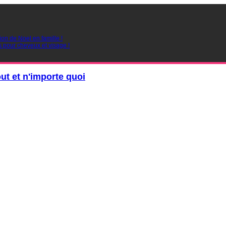
ion de Noel en famille !
s pour cheveux et visage !
out et n'importe quoi