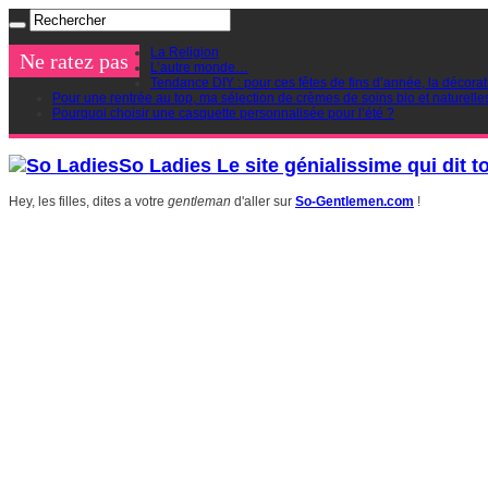
La Religion
Ne ratez pas
L’autre monde…
Tendance DIY : pour ces fêtes de fins d’année, la décorat
Pour une rentrée au top, ma sélection de crèmes de soins bio et naturelle
Pourquoi choisir une casquette personnalisée pour l’été ?
So Ladies Le site génialissime qui dit t
Hey, les filles, dites a votre
gentleman
d'aller sur
So-Gentlemen.com
!