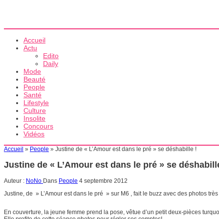
Accueil
Actu
Edito
Daily
Mode
Beauté
People
Santé
Lifestyle
Culture
Insolite
Concours
Vidéos
Accueil
»
People
»
Justine de « L’Amour est dans le pré » se déshabille !
Justine de « L’Amour est dans le pré » se déshabill
Auteur :
NoNo
Dans
People
4 septembre 2012
Justine, de » L’Amour est dans le pré » sur M6 , fait le buzz avec des photos trè
En couverture, la jeune femme prend la pose, vêtue d’un petit deux-pièces turquoi
Elle profite de cette séance photos pour régler ses comptes!