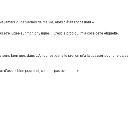
ais jamais vu de vaches de ma vie, alors c’était l’occasion! »
x pas être jugée sur mon physique… C’est la prod qui m’a collé cette étiquette.
 Je sens bien que, dans L’Amour est dans le pré, on m’a fait passer pour une garce
qu’un d’assez bien pour moi, ce n’est pas évident… »