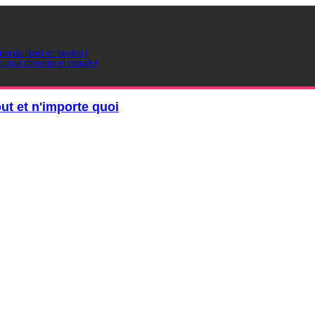
ion de Noel en famille !
s pour cheveux et visage !
out et n'importe quoi