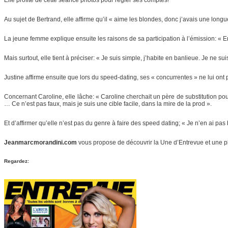
Au sujet de Bertrand, elle affirme qu’il « aime les blondes, donc j’avais une longue
La jeune femme explique ensuite les raisons de sa participation à l’émission: « En f
Mais surtout, elle tient à préciser: « Je suis simple, j’habite en banlieue. Je ne s
Justine affirme ensuite que lors du speed-dating, ses « concurrentes » ne lui ont pas
Concernant Caroline, elle lâche: « Caroline cherchait un père de substitution pou
… Ce n’est pas faux, mais je suis une cible facile, dans la mire de la prod ».
Et d’affirmer qu’elle n’est pas du genre à faire des speed dating; « Je n’en ai pas
Jeanmarcmorandini.com
vous propose de découvrir la Une d’Entrevue et une p
Regardez: