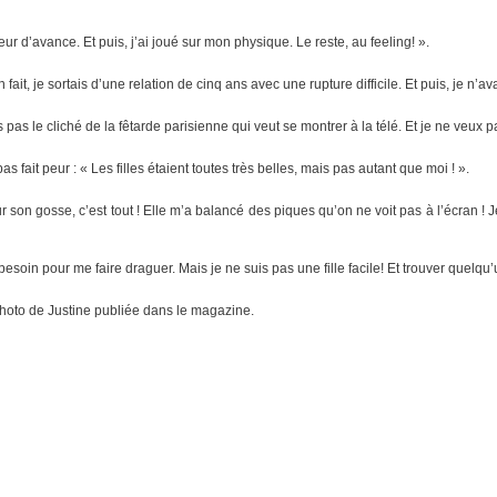
ur d’avance. Et puis, j’ai joué sur mon physique. Le reste, au feeling! ».
ait, je sortais d’une relation de cinq ans avec une rupture difficile. Et puis, je n’av
uis pas le cliché de la fêtarde parisienne qui veut se montrer à la télé. Et je ne veu
 fait peur : « Les filles étaient toutes très belles, mais pas autant que moi ! ».
r son gosse, c’est tout ! Elle m’a balancé des piques qu’on ne voit pas à l’écran !
 besoin pour me faire draguer. Mais je ne suis pas une fille facile! Et trouver quel
hoto de Justine publiée dans le magazine.