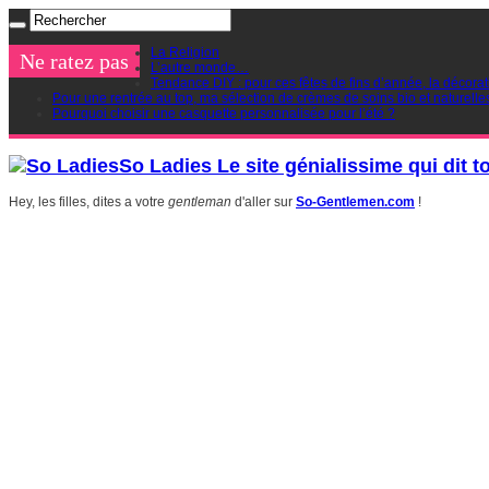
La Religion
Ne ratez pas
L’autre monde…
Tendance DIY : pour ces fêtes de fins d’année, la décorat
Pour une rentrée au top, ma sélection de crèmes de soins bio et naturelle
Pourquoi choisir une casquette personnalisée pour l’été ?
So Ladies Le site génialissime qui dit t
Hey, les filles, dites a votre
gentleman
d'aller sur
So-Gentlemen.com
!