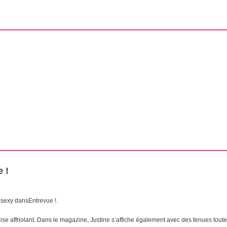
e !
s sexy dansEntrevue !.
se affriolant. Dans le magazine, Justine s’affiche également avec des tenues toute