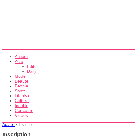
Accueil
Actu
Edito
Daily
Mode
Beauté
People
Santé
Lifestyle
Culture
Insolite
Concours
Vidéos
Accueil
»
Inscription
Inscription