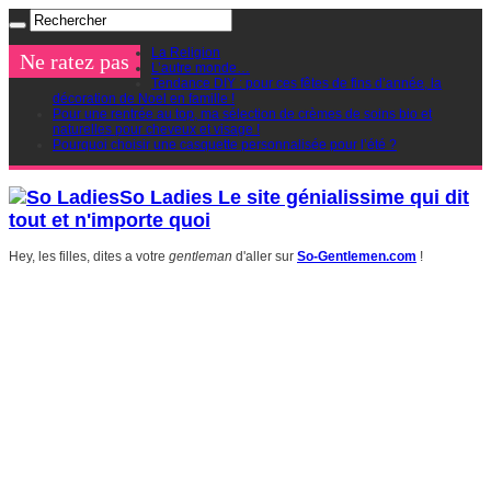
La Religion
Ne ratez pas
L’autre monde…
Tendance DIY : pour ces fêtes de fins d’année, la
décoration de Noel en famille !
Pour une rentrée au top, ma sélection de crèmes de soins bio et
naturelles pour cheveux et visage !
Pourquoi choisir une casquette personnalisée pour l’été ?
So Ladies Le site génialissime qui dit
tout et n'importe quoi
Hey, les filles, dites a votre
gentleman
d'aller sur
So-Gentlemen.com
!