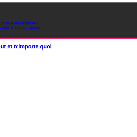
ion de Noel en famille !
s pour cheveux et visage !
out et n'importe quoi