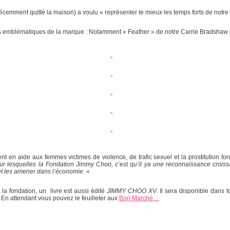
récemment quitté la maison) a voulu « représenter le mieux les temps forts de notr
pins emblématiques de la marque : Notamment « Feather » de notre Carrie Bradshaw i
t en aide aux femmes victimes de violence, de trafic sexuel et la prostitution for
ur lesquelles la Fondation Jimmy Choo, c’est qu’il ya une reconnaissance crois
t les amener dans l’économie. «
a fondation, un livre est aussi édité
JIMMY CHOO XV
. Il sera disponible dans 
. En attendant vous pouvez le feuilleter aux
Bon Marché…