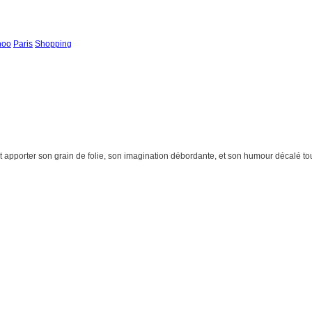
hoo
Paris
Shopping
eut apporter son grain de folie, son imagination débordante, et son humour décalé tou