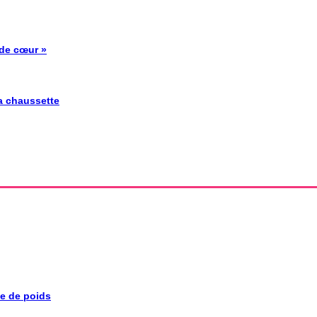
 de cœur »
la chaussette
se de poids