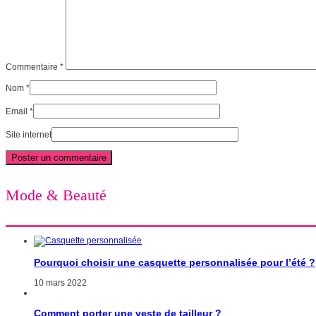
Commentaire
*
Nom
*
Email
*
Site internet
Mode & Beauté
Pourquoi choisir une casquette personnalisée pour l’été ?
10 mars 2022
Comment porter une veste de tailleur ?