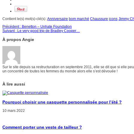
Contient le(s) mot(s)-clé(s) :
Anniversaire
bom marché
Chaussure
icons
Jimmy C
Précédent :
Benetton – Unhate Foundation
Suivant :
Le very good trip de Bradley Cooper…
À propos Angie
Sur le site depuis sa restructuration en septembre 2011, elle se dit que si elle p
un concentré de toutes les femmes du monde alors elle s’est dévouée !
À lire aussi
Pourquoi choisir une casquette personnalisée pour l’été ?
10 mars 2022
Comment porter une veste de tailleur ?