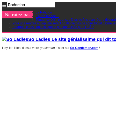
La Religion
Ne ratez pas
L’autre monde…
Tendance DIY : pour ces fêtes de fins d’année, la décorat
Pour une rentrée au top, ma sélection de crèmes de soins bio et naturelle
Pourquoi choisir une casquette personnalisée pour l’été ?
So Ladies Le site génialissime qui dit t
Hey, les filles, dites a votre
gentleman
d'aller sur
So-Gentlemen.com
!