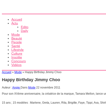
Accueil
Actu
Edito
Daily
Mode
Beauté
People
Santé
Lifestyle
Culture
Insolite
Concours
Vidéos
Accueil
»
Mode
»
Happy Birthday Jimmy Choo
Happy Birthday Jimmy Choo
Auteur :
Angie
Dans
Mode
22 novembre 2011
Pour son XVème anniversaire, la créatrice de la marque, Tamara Mellon, lance
15 ans ; 15 modèles : Marlene, Greta, Lauren, Rita, Brigitte, Faye, Tippi, Ava, Shir