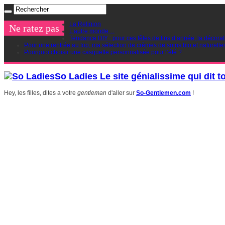
La Religion
Ne ratez pas
L’autre monde…
Tendance DIY : pour ces fêtes de fins d’année, la décorat
Pour une rentrée au top, ma sélection de crèmes de soins bio et naturelle
Pourquoi choisir une casquette personnalisée pour l’été ?
So Ladies Le site génialissime qui dit t
Hey, les filles, dites a votre
gentleman
d'aller sur
So-Gentlemen.com
!