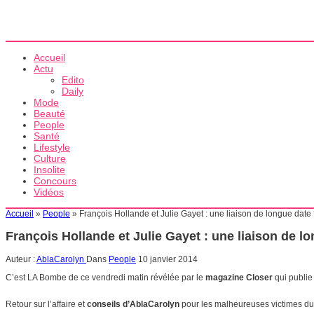
Accueil
Actu
Edito
Daily
Mode
Beauté
People
Santé
Lifestyle
Culture
Insolite
Concours
Vidéos
Accueil
»
People
»
François Hollande et Julie Gayet : une liaison de longue date
François Hollande et Julie Gayet : une liaison de l
Auteur :
AblaCarolyn
Dans
People
10 janvier 2014
C’est LA Bombe de ce vendredi matin révélée par le
magazine Closer
qui publie
Retour sur l’affaire et
conseils d’AblaCarolyn
pour les malheureuses victimes d