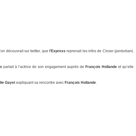
’on découvrait sur twitter, que
l’Express
reprenait les infos de Closer (
perturbant,
es
parlait à l’actrice de son engagement auprès de
François Hollande
et qu’elle
lie Gayet
expliquant sa rencontre avec
François Hollande
.