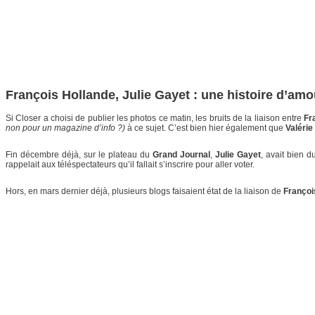
François Hollande, Julie Gayet : une histoire d’am
Si Closer a choisi de publier les photos ce matin, les bruits de la liaison entre
Fr
non pour un magazine d’info ?)
à ce sujet. C’est bien hier également que
Valérie
Fin décembre déjà, sur le plateau du
Grand Journal
,
Julie Gayet
, avait bien d
rappelait aux téléspectateurs qu’il fallait s’inscrire pour aller voter.
Hors, en mars dernier déjà, plusieurs blogs faisaient état de la liaison de
Françoi