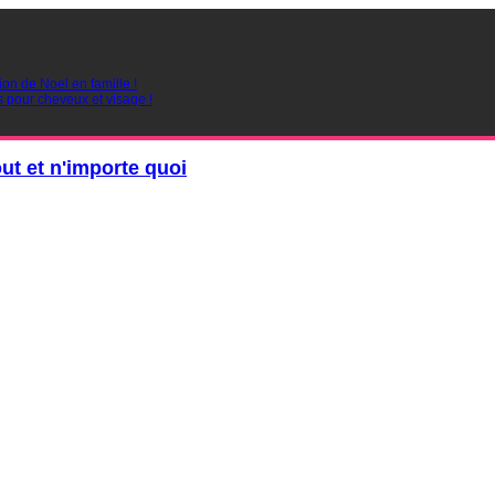
ion de Noel en famille !
s pour cheveux et visage !
out et n'importe quoi