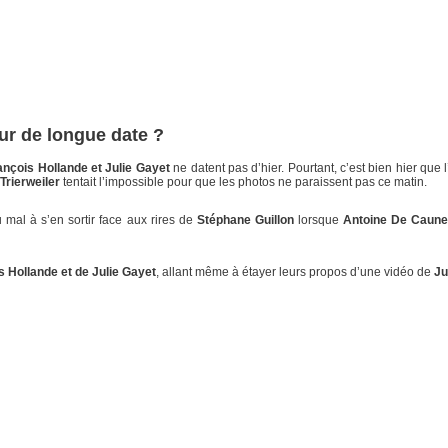
our de longue date ?
ançois Hollande et Julie Gayet
ne datent pas d’hier. Pourtant, c’est bien hier que l
 Trierweiler
tentait l’impossible pour que les photos ne paraissent pas ce matin.
u mal à s’en sortir face aux rires de
Stéphane Guillon
lorsque
Antoine De Caun
s Hollande et de Julie Gayet
, allant même à étayer leurs propos d’une vidéo de
Ju