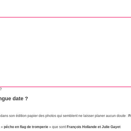
 ?
ongue date ?
 dans son édition papier des photos qui semblent ne laisser planer aucun doute :
Fr
u «
pécho en flag de tromperie
» que sont
François Hollande et Julie Gayet