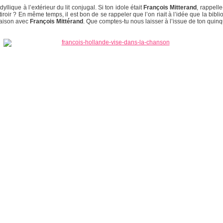
llique à l’extérieur du lit conjugal. Si ton idole était
François Mitterand
, rappelle
iroir ? En même temps, il est bon de se rappeler que l’on riait à l’idée que la bibl
liaison avec
François Mittérand
. Que comptes-tu nous laisser à l’issue de ton quin