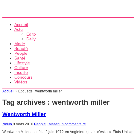
Accueil
Actu
Edito
Daily
Mode
Beauté
People
Santé
Lifestyle
Culture
Insolite
Concours
Vidéos
Accueil
»
Étiquette :
wentworth miller
Tag archives :
wentworth miller
Wentworth Miller
NoNo
9 mars 2010
People
Laisser un commentaire
Wentworth Miller est né le 2 juin 1972 en Angleterre, mais c’est aux États-Unis qu