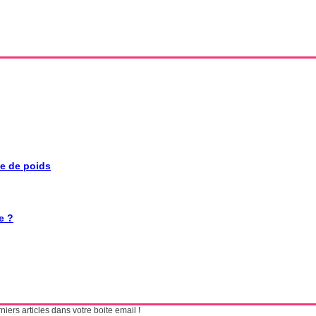
se de poids
e ?
ers articles dans votre boite email !