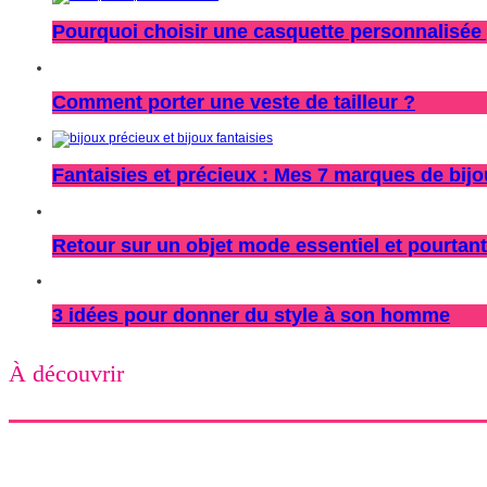
Pourquoi choisir une casquette personnalisée 
Comment porter une veste de tailleur ?
Fantaisies et précieux : Mes 7 marques de bij
Retour sur un objet mode essentiel et pourtant
3 idées pour donner du style à son homme
À découvrir