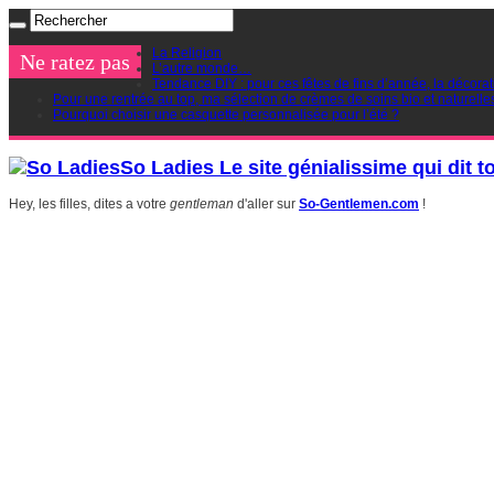
La Religion
Ne ratez pas
L’autre monde…
Tendance DIY : pour ces fêtes de fins d’année, la décorat
Pour une rentrée au top, ma sélection de crèmes de soins bio et naturelle
Pourquoi choisir une casquette personnalisée pour l’été ?
So Ladies Le site génialissime qui dit t
Hey, les filles, dites a votre
gentleman
d'aller sur
So-Gentlemen.com
!