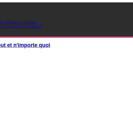
ion de Noel en famille !
s pour cheveux et visage !
out et n'importe quoi