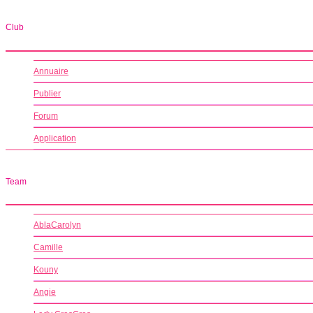
Club
Annuaire
Publier
Forum
Application
Team
AblaCarolyn
Camille
Kouny
Angie