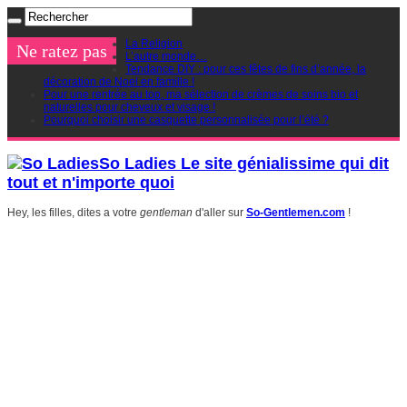
La Religion
Ne ratez pas
L’autre monde…
Tendance DIY : pour ces fêtes de fins d’année, la
décoration de Noel en famille !
Pour une rentrée au top, ma sélection de crèmes de soins bio et
naturelles pour cheveux et visage !
Pourquoi choisir une casquette personnalisée pour l’été ?
So Ladies Le site génialissime qui dit
tout et n'importe quoi
Hey, les filles, dites a votre
gentleman
d'aller sur
So-Gentlemen.com
!