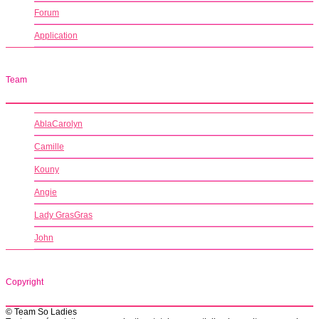
Forum
Application
Team
AblaCarolyn
Camille
Kouny
Angie
Lady GrasGras
John
Copyright
© Team So Ladies