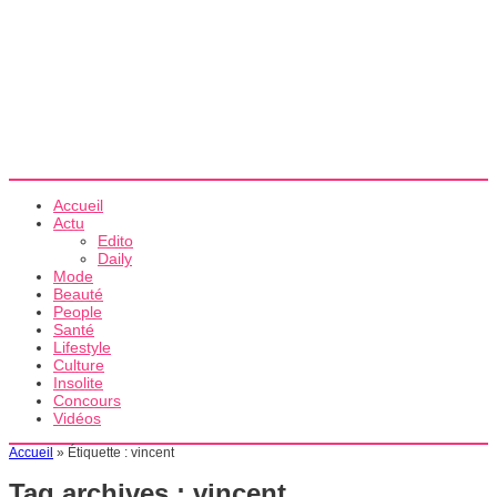
Accueil
Actu
Edito
Daily
Mode
Beauté
People
Santé
Lifestyle
Culture
Insolite
Concours
Vidéos
Accueil
»
Étiquette :
vincent
Tag archives :
vincent