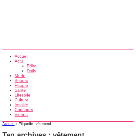
Accueil
Actu
Edito
Daily
Mode
Beauté
People
Santé
Lifestyle
Culture
Insolite
Concours
Vidéos
Accueil
»
Étiquette :
vêtement
Tag archives :
vêtement