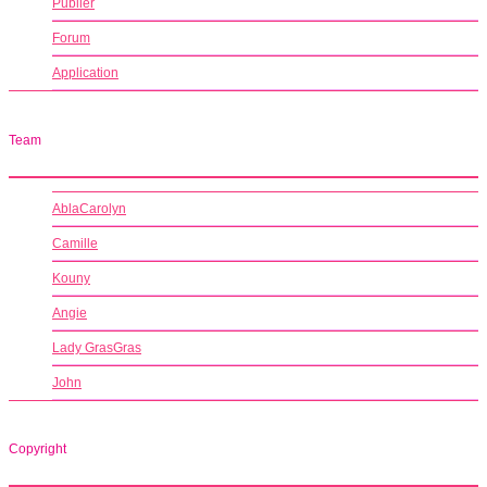
Publier
Forum
Application
Team
AblaCarolyn
Camille
Kouny
Angie
Lady GrasGras
John
Copyright