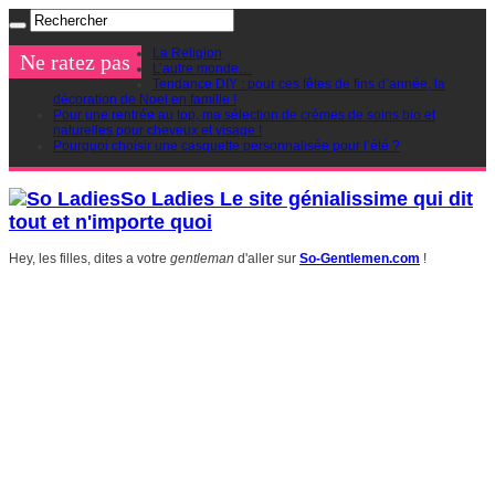
La Religion
Ne ratez pas
L’autre monde…
Tendance DIY : pour ces fêtes de fins d’année, la
décoration de Noel en famille !
Pour une rentrée au top, ma sélection de crèmes de soins bio et
naturelles pour cheveux et visage !
Pourquoi choisir une casquette personnalisée pour l’été ?
So Ladies Le site génialissime qui dit
tout et n'importe quoi
Hey, les filles, dites a votre
gentleman
d'aller sur
So-Gentlemen.com
!