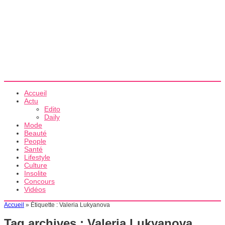
Accueil
Actu
Edito
Daily
Mode
Beauté
People
Santé
Lifestyle
Culture
Insolite
Concours
Vidéos
Accueil
»
Étiquette :
Valeria Lukyanova
Tag archives :
Valeria Lukyanova