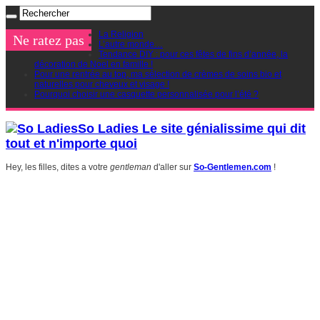
La Religion
Ne ratez pas
L’autre monde…
Tendance DIY : pour ces fêtes de fins d’année, la
décoration de Noel en famille !
Pour une rentrée au top, ma sélection de crèmes de soins bio et
naturelles pour cheveux et visage !
Pourquoi choisir une casquette personnalisée pour l’été ?
So Ladies Le site génialissime qui dit
tout et n'importe quoi
Hey, les filles, dites a votre
gentleman
d'aller sur
So-Gentlemen.com
!