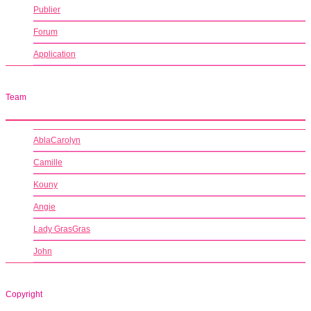
Publier
Forum
Application
Team
AblaCarolyn
Camille
Kouny
Angie
Lady GrasGras
John
Copyright