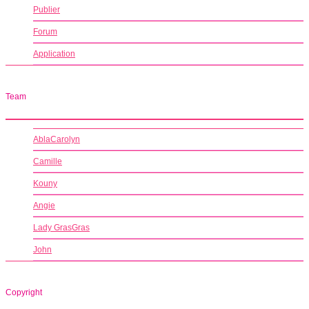
Publier
Forum
Application
Team
AblaCarolyn
Camille
Kouny
Angie
Lady GrasGras
John
Copyright