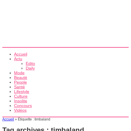
Accueil
Actu
Edito
Daily
Mode
Beauté
People
Santé
Lifestyle
Culture
Insolite
Concours
Vidéos
Accueil
»
Étiquette :
timbaland
Tag archives :
timbaland