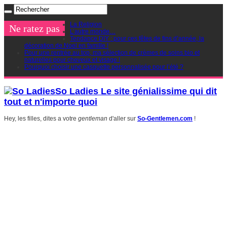
La Religion
Ne ratez pas
L’autre monde…
Tendance DIY : pour ces fêtes de fins d’année, la
décoration de Noel en famille !
Pour une rentrée au top, ma sélection de crèmes de soins bio et
naturelles pour cheveux et visage !
Pourquoi choisir une casquette personnalisée pour l’été ?
So Ladies Le site génialissime qui dit
tout et n'importe quoi
Hey, les filles, dites a votre
gentleman
d'aller sur
So-Gentlemen.com
!