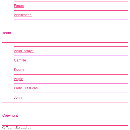
Forum
Application
Team
AblaCarolyn
Camille
Kouny
Angie
Lady GrasGras
John
Copyright
© Team So Ladies