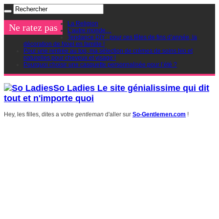
La Religion
Ne ratez pas
L’autre monde…
Tendance DIY : pour ces fêtes de fins d’année, la
décoration de Noel en famille !
Pour une rentrée au top, ma sélection de crèmes de soins bio et
naturelles pour cheveux et visage !
Pourquoi choisir une casquette personnalisée pour l’été ?
So Ladies Le site génialissime qui dit
tout et n'importe quoi
Hey, les filles, dites a votre
gentleman
d'aller sur
So-Gentlemen.com
!