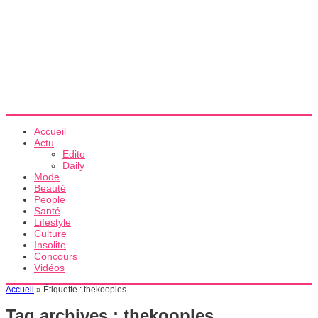
Accueil
Actu
Edito
Daily
Mode
Beauté
People
Santé
Lifestyle
Culture
Insolite
Concours
Vidéos
Accueil
»
Étiquette :
thekooples
Tag archives :
thekooples