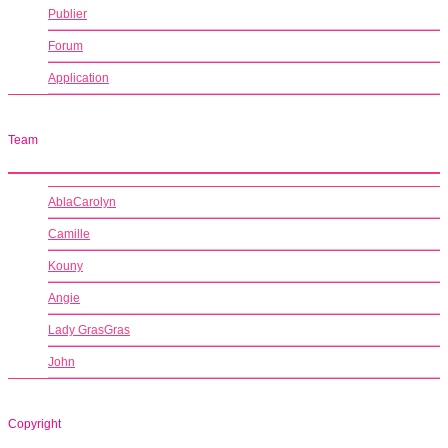
Publier
Forum
Application
Team
AblaCarolyn
Camille
Kouny
Angie
Lady GrasGras
John
Copyright