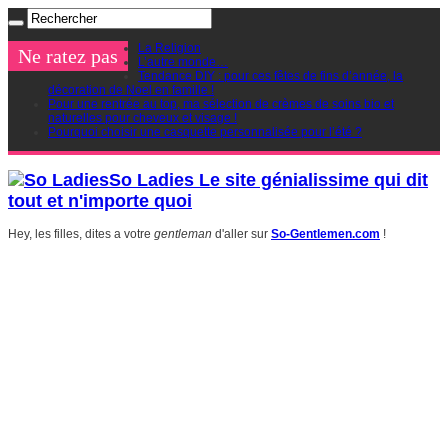
La Religion
Ne ratez pas
L’autre monde…
Tendance DIY : pour ces fêtes de fins d’année, la
décoration de Noel en famille !
Pour une rentrée au top, ma sélection de crèmes de soins bio et
naturelles pour cheveux et visage !
Pourquoi choisir une casquette personnalisée pour l’été ?
So Ladies Le site génialissime qui dit
tout et n'importe quoi
Hey, les filles, dites a votre
gentleman
d'aller sur
So-Gentlemen.com
!