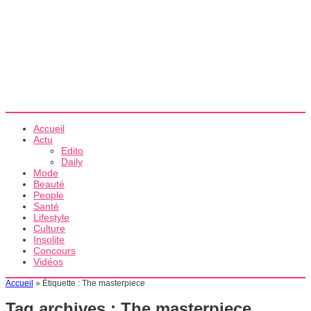
Accueil
Actu
Edito
Daily
Mode
Beauté
People
Santé
Lifestyle
Culture
Insolite
Concours
Vidéos
Accueil
»
Étiquette :
The masterpiece
Tag archives :
The masterpiece