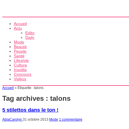
Accueil
Actu
Edito
Daily
Mode
Beauté
People
Santé
Lifestyle
Culture
Insolite
Concours
Vidéos
Accueil
»
Étiquette :
talons
Tag archives :
talons
5 stilettos dans le ton !
AblaCarolyn
31 octobre 2013
Mode
1 commentaire