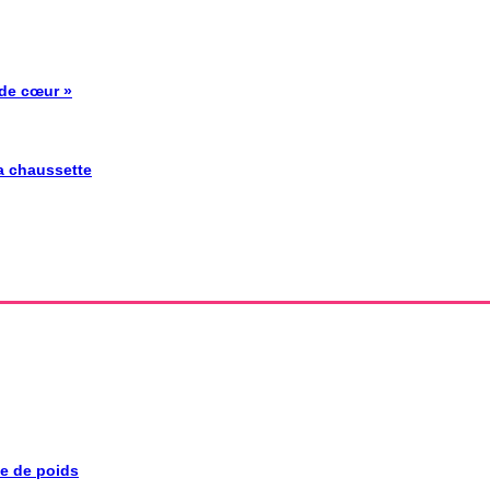
 de cœur »
la chaussette
se de poids