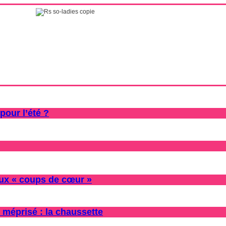
pour l’été ?
oux « coups de cœur »
 méprisé : la chaussette