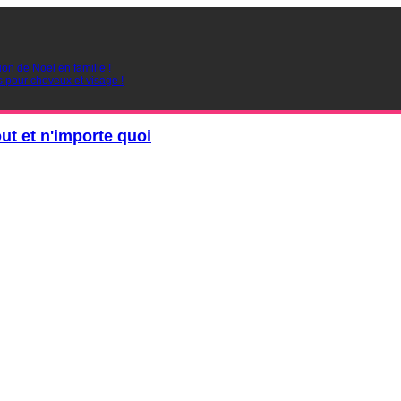
ion de Noel en famille !
s pour cheveux et visage !
out et n'importe quoi