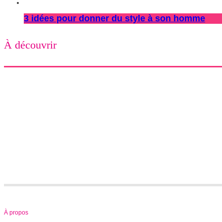
3 idées pour donner du style à son homme
À découvrir
À propos