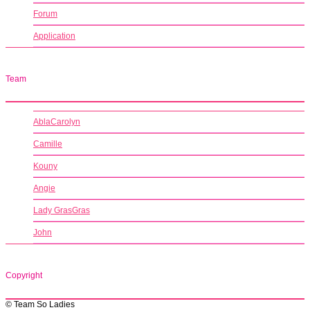
Forum
Application
Team
AblaCarolyn
Camille
Kouny
Angie
Lady GrasGras
John
Copyright
© Team So Ladies