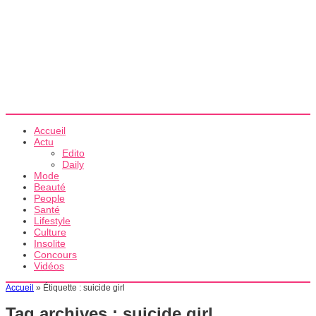
Accueil
Actu
Edito
Daily
Mode
Beauté
People
Santé
Lifestyle
Culture
Insolite
Concours
Vidéos
Accueil
»
Étiquette :
suicide girl
Tag archives :
suicide girl