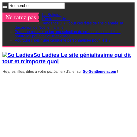
La Religion
Ne ratez pas
L’autre monde…
Tendance DIY : pour ces fêtes de fins d’année, la
décoration de Noel en famille !
Pour une rentrée au top, ma sélection de crèmes de soins bio et
naturelles pour cheveux et visage !
Pourquoi choisir une casquette personnalisée pour l’été ?
So Ladies Le site génialissime qui dit
tout et n'importe quoi
Hey, les filles, dites a votre
gentleman
d'aller sur
So-Gentlemen.com
!