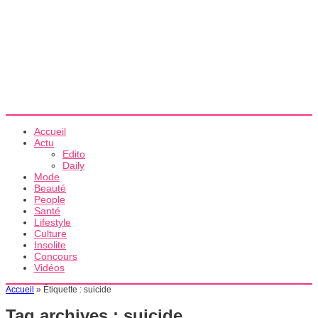
Accueil
Actu
Edito
Daily
Mode
Beauté
People
Santé
Lifestyle
Culture
Insolite
Concours
Vidéos
Accueil
»
Étiquette :
suicide
Tag archives :
suicide