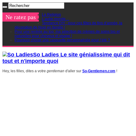
La Religion
Ne ratez pas
L’autre monde…
Tendance DIY : pour ces fêtes de fins d’année, la
décoration de Noel en famille !
Pour une rentrée au top, ma sélection de crèmes de soins bio et
naturelles pour cheveux et visage !
Pourquoi choisir une casquette personnalisée pour l’été ?
So Ladies Le site génialissime qui dit
tout et n'importe quoi
Hey, les filles, dites a votre
gentleman
d'aller sur
So-Gentlemen.com
!